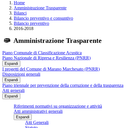
Home
Amministrazione Trasparente
Bilanci
Bilancio preventivo e consuntivo
Bilancio preventivo
2016-2018
Amministrazione Trasparente
Piano Comunale di Classificazione Acustica
Piano Nazionale di Ripresa e Resilienza (PNRR)
Espandi
I progetti del Comune di Marano Marchesato (PNRR)
Disposizioni generali
Espandi
Piano triennale per prevenzione della corruzione e della trasparenza
Atti generali
Espandi
Riferimenti normativi su organizzazione e attività
Atti amministrativi generali
Espandi
Atti Generali
Statuto