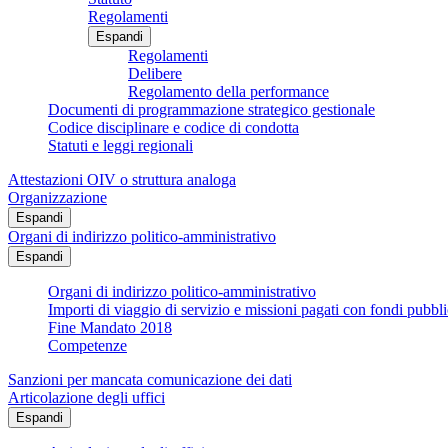
Regolamenti
Espandi
Regolamenti
Delibere
Regolamento della performance
Documenti di programmazione strategico gestionale
Codice disciplinare e codice di condotta
Statuti e leggi regionali
Attestazioni OIV o struttura analoga
Organizzazione
Espandi
Organi di indirizzo politico-amministrativo
Espandi
Organi di indirizzo politico-amministrativo
Importi di viaggio di servizio e missioni pagati con fondi pubbli
Fine Mandato 2018
Competenze
Sanzioni per mancata comunicazione dei dati
Articolazione degli uffici
Espandi