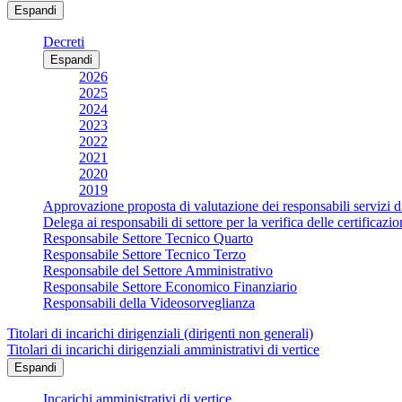
Espandi
Decreti
Espandi
2026
2025
2024
2023
2022
2021
2020
2019
Approvazione proposta di valutazione dei responsabili servizi d
Delega ai responsabili di settore per la verifica delle certificaz
Responsabile Settore Tecnico Quarto
Responsabile Settore Tecnico Terzo
Responsabile del Settore Amministrativo
Responsabile Settore Economico Finanziario
Responsabili della Videosorveglianza
Titolari di incarichi dirigenziali (dirigenti non generali)
Titolari di incarichi dirigenziali amministrativi di vertice
Espandi
Incarichi amministrativi di vertice