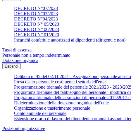
DECRETO N°07/2023
DECRETO N°02/2023
DECRETO N°04/2023
DECRETO N° 05/2023
DECRETO N° 06/2023
DECRETO N° 01/2020
Incarichi conferiti e autorizzati ai dipendenti (dirigenti e non)
Tassi di assenza
Personale non a tempo indeterminato
Dotazione organica
Espandi
Delibera n. 95 del 02.11.2021 - Assegnazione personale ai settor
Presa d'atto personale costituente i settori dell'ente
Programmazione triennale del personale 2021/2023 - 2023/202
Programma triennale del fabbisogno del personale - modifica d
Programma triennale delle assunzioni di personale 2015/2017
Rideterminazione della dotazione organica dell'ente
Organizzazione e trasferimento personale
Conto annuale del personale
Estensione orario di lavoro dei dipendenti comunali assunti a te
Posizioni organizzative