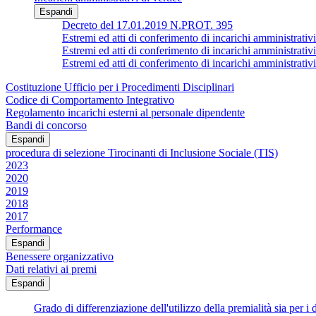
Espandi
Decreto del 17.01.2019 N.PROT. 395
Estremi ed atti di conferimento di incarichi ammin
Estremi ed atti di conferimento di incarichi amministrativi
Estremi ed atti di conferimento di incarichi ammin
Costituzione Ufficio per i Procedimenti Disciplinari
Codice di Comportamento Integrativo
Regolamento incarichi esterni al personale dipendente
Bandi di concorso
Espandi
procedura di selezione Tirocinanti di Inclusione Sociale (TIS)
2023
2020
2019
2018
2017
Performance
Espandi
Benessere organizzativo
Dati relativi ai premi
Espandi
Grado di differenziazione dell'utilizzo della premialità sia per i d