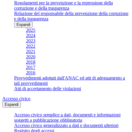
Regolamenti per la prevenzione e la repressione della
corruzione e della trasparenza
Relazione del responsabile della prevenzione della corruzione
e della trasparenza
Espandi
2025
2024
2023
2022
2021
2020
2018
2017
2016
Provvedimenti adottati dall'ANAC ed atti di adeguamento a
tali provvedimenti
Atti di accertamento delle violazioni
Accesso civico
Espandi
Accesso civico semplice a dati, documenti e informazioni
soggetti a pubblicazione obbligatoria
Accesso civico generalizzato a dati e documenti ulteriori
Registro degli accessi