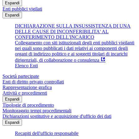
Espandi
Enti pubblici vigilati
Espandi
DICHIARAZIONE SULLA INSUSSISTENZA DI UNA
DELLE CAUSE DI INCONFERIBILITA' AL
CONFERIMENTO DELL'INCARICO
Collegamento con siti istituzionali degli enti pubblici vigilanti
nei quali sono pubblicati i dati relativi ai componenti degli
organi di indirizzo politico e ai soggetti titolari di incarichi
dirigenziali, di collaborazione o consulenza
Elenco Enti
Società partecipate
Enti di diritto privato controllati
Rappresentazione grafica
Attività e procedimenti
Espandi
Tipologie di procedimento
Monitoraggio tempi procedimentali
Dichiarazioni sostitutive e acquisizione d'ufficio dei dati
Espandi
Recapiti dell'ufficio responsabile