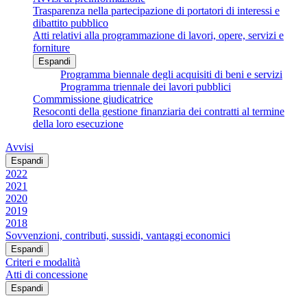
Trasparenza nella partecipazione di portatori di interessi e
dibattito pubblico
Atti relativi alla programmazione di lavori, opere, servizi e
forniture
Espandi
Programma biennale degli acquisiti di beni e servizi
Programma triennale dei lavori pubblici
Commmissione giudicatrice
Resoconti della gestione finanziaria dei contratti al termine
della loro esecuzione
Avvisi
Espandi
2022
2021
2020
2019
2018
Sovvenzioni, contributi, sussidi, vantaggi economici
Espandi
Criteri e modalità
Atti di concessione
Espandi