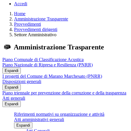
Accedi
Home
Amministrazione Trasparente
Provvedimenti
Provvedimenti dirigenti
Settore Amministrativo
Amministrazione Trasparente
Piano Comunale di Classificazione Acustica
Piano Nazionale di Ripresa e Resilienza (PNRR)
Espandi
I progetti del Comune di Marano Marchesato (PNRR)
Disposizioni generali
Espandi
Piano triennale per prevenzione della corruzione e della trasparenza
Atti generali
Espandi
Riferimenti normativi su organizzazione e attività
Atti amministrativi generali
Espandi
Atti Generali