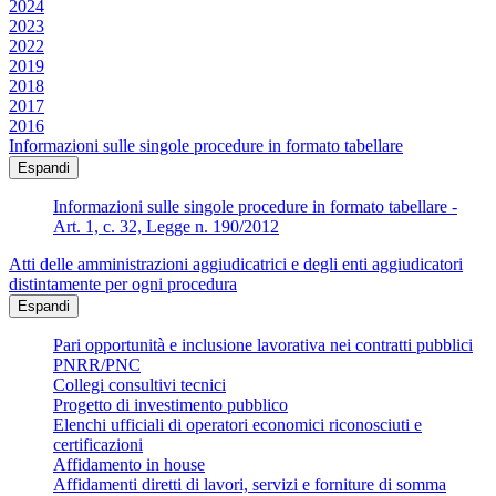
2024
2023
2022
2019
2018
2017
2016
Informazioni sulle singole procedure in formato tabellare
Espandi
Informazioni sulle singole procedure in formato tabellare -
Art. 1, c. 32, Legge n. 190/2012
Atti delle amministrazioni aggiudicatrici e degli enti aggiudicatori
distintamente per ogni procedura
Espandi
Pari opportunità e inclusione lavorativa nei contratti pubblici
PNRR/PNC
Collegi consultivi tecnici
Progetto di investimento pubblico
Elenchi ufficiali di operatori economici riconosciuti e
certificazioni
Affidamento in house
Affidamenti diretti di lavori, servizi e forniture di somma