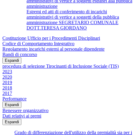
amministrativi di vertice a soggetti estranei alla pubblica
amministrazione
Estremi ed atti di conferimento di incarichi
amministrativi di vertice a soggetti della pubblica
amministrazione SEGRETARIO COMUNALE
DOTT.TERESA GIORDANO
Costituzione Ufficio per i Procedimenti Disciplinari
Codice di Comportamento Integrativo
Regolamento incarichi esterni al personale dipendente
Bandi di concorso
Espandi
procedura di selezione Tirocinanti di Inclusione Sociale (TIS)
2023
2020
2019
2018
2017
Performance
Espandi
Benessere organizzativo
Dati relativi ai premi
Espandi
Grado di differenziazione dell'utilizzo della premialità sia per i