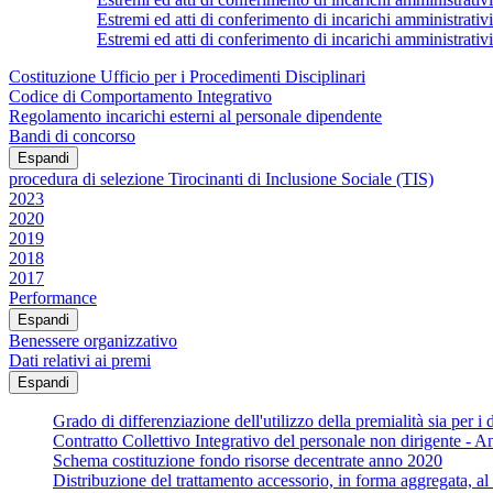
Estremi ed atti di conferimento di incarichi amministrativi
Estremi ed atti di conferimento di incarichi ammin
Costituzione Ufficio per i Procedimenti Disciplinari
Codice di Comportamento Integrativo
Regolamento incarichi esterni al personale dipendente
Bandi di concorso
Espandi
procedura di selezione Tirocinanti di Inclusione Sociale (TIS)
2023
2020
2019
2018
2017
Performance
Espandi
Benessere organizzativo
Dati relativi ai premi
Espandi
Grado di differenziazione dell'utilizzo della premialità sia per i d
Contratto Collettivo Integrativo del personale non dirigente - 
Schema costituzione fondo risorse decentrate anno 2020
Distribuzione del trattamento accessorio, in forma aggregata, al fi