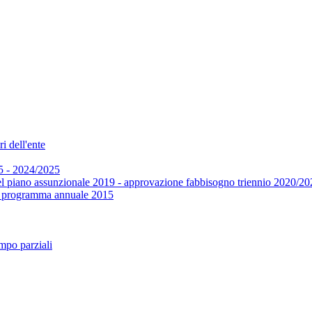
i dell'ente
5 - 2024/2025
el piano assunzionale 2019 - approvazione fabbisogno triennio 2020/20
 e programma annuale 2015
mpo parziali