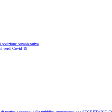
i posizione organizzativa
ioni verdi Covid-19
istrativi di vertice a soggetti della pubblica amministrazione 