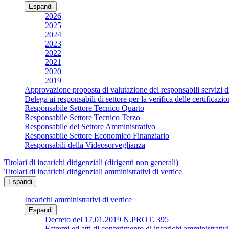
Espandi
2026
2025
2024
2023
2022
2021
2020
2019
Approvazione proposta di valutazione dei responsabili servizi d
Delega ai responsabili di settore per la verifica delle certificaz
Responsabile Settore Tecnico Quarto
Responsabile Settore Tecnico Terzo
Responsabile del Settore Amministrativo
Responsabile Settore Economico Finanziario
Responsabili della Videosorveglianza
Titolari di incarichi dirigenziali (dirigenti non generali)
Titolari di incarichi dirigenziali amministrativi di vertice
Espandi
Incarichi amministrativi di vertice
Espandi
Decreto del 17.01.2019 N.PROT. 395
Estremi ed atti di conferimento di incarichi ammin