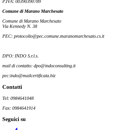
P.IVA: 00390390789
Comune di Marano Marchesato
Comune di Marano Marchesato
Via Kennedy N. 38
PEC: protocollo@pec.comune.maranomarchesato.cs.it
DPO: INDO S.r.l.s.
mail di contatto: dpo@indoconsulting.it
pec:indo@mailcertificata.biz
Contatti
Tel: 0984641048
Fax: 0984641914
Seguici su