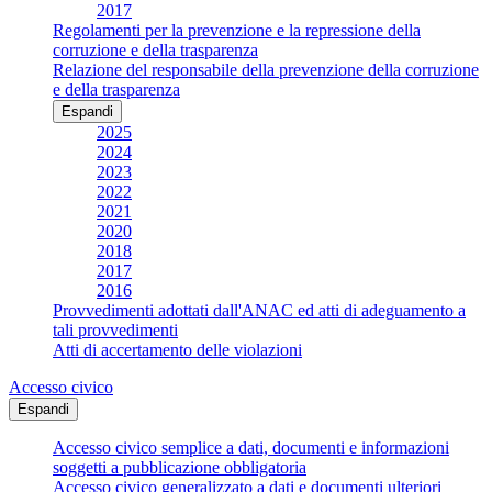
2017
Regolamenti per la prevenzione e la repressione della
corruzione e della trasparenza
Relazione del responsabile della prevenzione della corruzione
e della trasparenza
Espandi
2025
2024
2023
2022
2021
2020
2018
2017
2016
Provvedimenti adottati dall'ANAC ed atti di adeguamento a
tali provvedimenti
Atti di accertamento delle violazioni
Accesso civico
Espandi
Accesso civico semplice a dati, documenti e informazioni
soggetti a pubblicazione obbligatoria
Accesso civico generalizzato a dati e documenti ulteriori