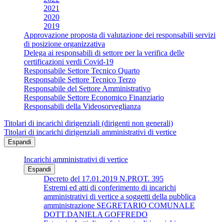
2021
2020
2019
Approvazione proposta di valutazione dei responsabili servizi
di posizione organizzativa
Delega ai responsabili di settore per la verifica delle
certificazioni verdi Covid-19
Responsabile Settore Tecnico Quarto
Responsabile Settore Tecnico Terzo
Responsabile del Settore Amministrativo
Responsabile Settore Economico Finanziario
Responsabili della Videosorveglianza
Titolari di incarichi dirigenziali (dirigenti non generali)
Titolari di incarichi dirigenziali amministrativi di vertice
Espandi
Incarichi amministrativi di vertice
Espandi
Decreto del 17.01.2019 N.PROT. 395
Estremi ed atti di conferimento di incarichi
amministrativi di vertice a soggetti della pubblica
amministrazione SEGRETARIO COMUNALE
DOTT.DANIELA GOFFREDO