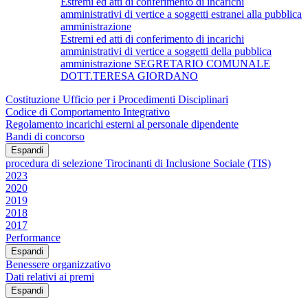
Estremi ed atti di conferimento di incarichi
amministrativi di vertice a soggetti estranei alla pubblica
amministrazione
Estremi ed atti di conferimento di incarichi
amministrativi di vertice a soggetti della pubblica
amministrazione SEGRETARIO COMUNALE
DOTT.TERESA GIORDANO
Costituzione Ufficio per i Procedimenti Disciplinari
Codice di Comportamento Integrativo
Regolamento incarichi esterni al personale dipendente
Bandi di concorso
Espandi
procedura di selezione Tirocinanti di Inclusione Sociale (TIS)
2023
2020
2019
2018
2017
Performance
Espandi
Benessere organizzativo
Dati relativi ai premi
Espandi