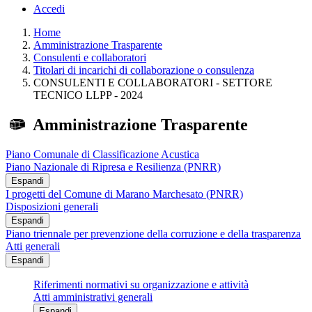
Accedi
Home
Amministrazione Trasparente
Consulenti e collaboratori
Titolari di incarichi di collaborazione o consulenza
CONSULENTI E COLLABORATORI - SETTORE
TECNICO LLPP - 2024
Amministrazione Trasparente
Piano Comunale di Classificazione Acustica
Piano Nazionale di Ripresa e Resilienza (PNRR)
Espandi
I progetti del Comune di Marano Marchesato (PNRR)
Disposizioni generali
Espandi
Piano triennale per prevenzione della corruzione e della trasparenza
Atti generali
Espandi
Riferimenti normativi su organizzazione e attività
Atti amministrativi generali
Espandi