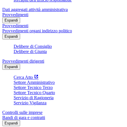
Dati aggregati attività amministrativa
Provvedimenti
Espandi
Provvedimenti
Provvedimenti organi indirizzo politico
Espandi
Delibere di Consiglio
Delibere di Giunta
Provvedimenti dirigenti
Espandi
Cerca Atto
Settore Amministrativo
Settore Tecnico Terzo
Settore Tecnico Quarto
Servizio di Ragioneria
Servizio Vigilanza
Controlli sulle imprese
Bandi di gara e contratti
Espandi