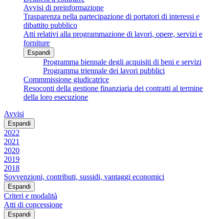
Avvisi di preinformazione
Trasparenza nella partecipazione di portatori di interessi e
dibattito pubblico
Atti relativi alla programmazione di lavori, opere, servizi e
forniture
Espandi
Programma biennale degli acquisiti di beni e servizi
Programma triennale dei lavori pubblici
Commmissione giudicatrice
Resoconti della gestione finanziaria dei contratti al termine
della loro esecuzione
Avvisi
Espandi
2022
2021
2020
2019
2018
Sovvenzioni, contributi, sussidi, vantaggi economici
Espandi
Criteri e modalità
Atti di concessione
Espandi