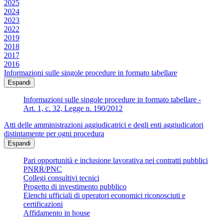
2025
2024
2023
2022
2019
2018
2017
2016
Informazioni sulle singole procedure in formato tabellare
Espandi
Informazioni sulle singole procedure in formato tabellare -
Art. 1, c. 32, Legge n. 190/2012
Atti delle amministrazioni aggiudicatrici e degli enti aggiudicatori
distintamente per ogni procedura
Espandi
Pari opportunità e inclusione lavorativa nei contratti pubblici
PNRR/PNC
Collegi consultivi tecnici
Progetto di investimento pubblico
Elenchi ufficiali di operatori economici riconosciuti e
certificazioni
Affidamento in house