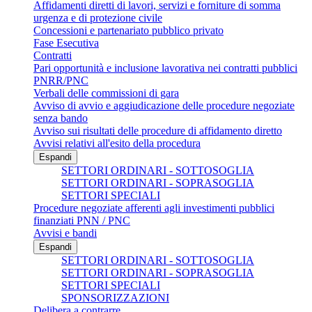
Affidamenti diretti di lavori, servizi e forniture di somma
urgenza e di protezione civile
Concessioni e partenariato pubblico privato
Fase Esecutiva
Contratti
Pari opportunità e inclusione lavorativa nei contratti pubblici
PNRR/PNC
Verbali delle commissioni di gara
Avviso di avvio e aggiudicazione delle procedure negoziate
senza bando
Avviso sui risultati delle procedure di affidamento diretto
Avvisi relativi all'esito della procedura
Espandi
SETTORI ORDINARI - SOTTOSOGLIA
SETTORI ORDINARI - SOPRASOGLIA
SETTORI SPECIALI
Procedure negoziate afferenti agli investimenti pubblici
finanziati PNN / PNC
Avvisi e bandi
Espandi
SETTORI ORDINARI - SOTTOSOGLIA
SETTORI ORDINARI - SOPRASOGLIA
SETTORI SPECIALI
SPONSORIZZAZIONI
Delibera a contrarre