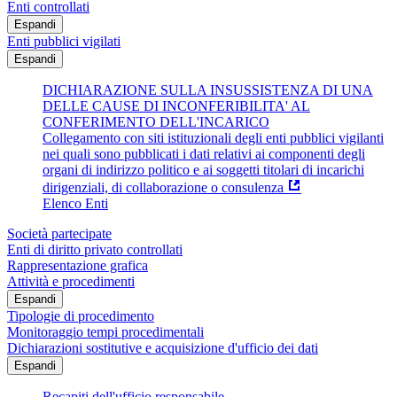
Enti controllati
Espandi
Enti pubblici vigilati
Espandi
DICHIARAZIONE SULLA INSUSSISTENZA DI UNA
DELLE CAUSE DI INCONFERIBILITA' AL
CONFERIMENTO DELL'INCARICO
Collegamento con siti istituzionali degli enti pubblici vigilanti
nei quali sono pubblicati i dati relativi ai componenti degli
organi di indirizzo politico e ai soggetti titolari di incarichi
dirigenziali, di collaborazione o consulenza
Elenco Enti
Società partecipate
Enti di diritto privato controllati
Rappresentazione grafica
Attività e procedimenti
Espandi
Tipologie di procedimento
Monitoraggio tempi procedimentali
Dichiarazioni sostitutive e acquisizione d'ufficio dei dati
Espandi
Recapiti dell'ufficio responsabile