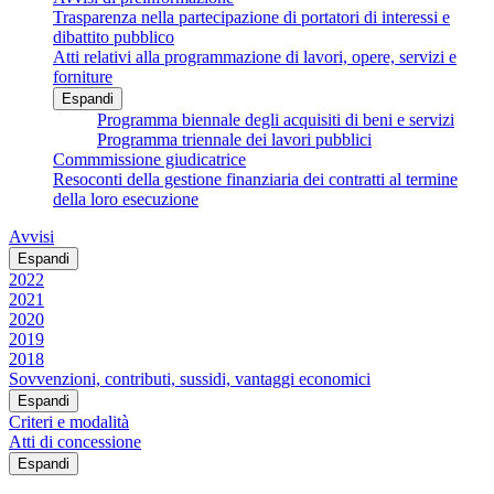
Trasparenza nella partecipazione di portatori di interessi e
dibattito pubblico
Atti relativi alla programmazione di lavori, opere, servizi e
forniture
Espandi
Programma biennale degli acquisiti di beni e servizi
Programma triennale dei lavori pubblici
Commmissione giudicatrice
Resoconti della gestione finanziaria dei contratti al termine
della loro esecuzione
Avvisi
Espandi
2022
2021
2020
2019
2018
Sovvenzioni, contributi, sussidi, vantaggi economici
Espandi
Criteri e modalità
Atti di concessione
Espandi