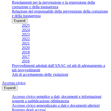
Regolamenti per la prevenzione e la repressione della
corruzione e della trasparenza
Relazione del responsabile della prevenzione della corruzione
e della trasparenza
Espandi
2025
2024
2023
2022
2021
2020
2018
2017
2016
Provvedimenti adottati dall'ANAC ed atti di adeguamento a
tali provvedimenti
Atti di accertamento delle violazioni
Accesso civico
Espandi
Accesso civico semplice a dati, documenti e informazioni
soggetti a pubblicazione obbligatoria
Accesso civico generalizzato a dati e documenti ulteriori
Registro degli accessi