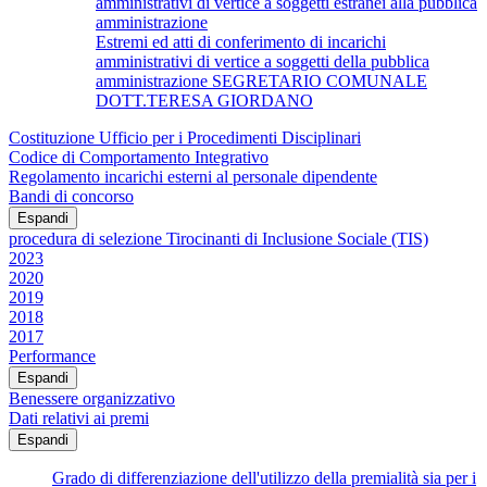
amministrativi di vertice a soggetti estranei alla pubblica
amministrazione
Estremi ed atti di conferimento di incarichi
amministrativi di vertice a soggetti della pubblica
amministrazione SEGRETARIO COMUNALE
DOTT.TERESA GIORDANO
Costituzione Ufficio per i Procedimenti Disciplinari
Codice di Comportamento Integrativo
Regolamento incarichi esterni al personale dipendente
Bandi di concorso
Espandi
procedura di selezione Tirocinanti di Inclusione Sociale (TIS)
2023
2020
2019
2018
2017
Performance
Espandi
Benessere organizzativo
Dati relativi ai premi
Espandi
Grado di differenziazione dell'utilizzo della premialità sia per i