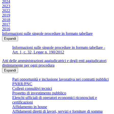
2024
2023
2022
2019
2018
2017
2016
Informazioni sulle singole procedure in formato tabellare
Espandi
Informazioni sulle singole procedure in formato tabellare -
Art. 1, c. 32, Legge n. 190/2012
Atti delle amministrazioni aggiudicatrici e degli enti aggiudicatori
distintamente per ogni procedura
Espandi
Pari opportunità e inclusione lavorativa nei contratti pubblici
PNRR/PNC
Collegi consultivi tecnici
Progetto di investimento pubblico
Elenchi ufficiali di operatori economici riconosciuti e
certificazioni
Affidamento in house
Affidamenti diretti di lavori, servizi e forniture di somma