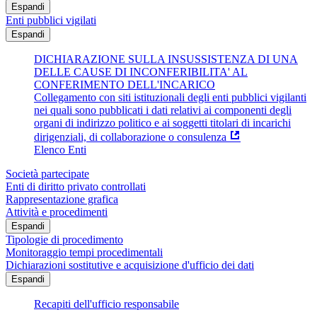
Espandi
Enti pubblici vigilati
Espandi
DICHIARAZIONE SULLA INSUSSISTENZA DI UNA
DELLE CAUSE DI INCONFERIBILITA' AL
CONFERIMENTO DELL'INCARICO
Collegamento con siti istituzionali degli enti pubblici vigilanti
nei quali sono pubblicati i dati relativi ai componenti degli
organi di indirizzo politico e ai soggetti titolari di incarichi
dirigenziali, di collaborazione o consulenza
Elenco Enti
Società partecipate
Enti di diritto privato controllati
Rappresentazione grafica
Attività e procedimenti
Espandi
Tipologie di procedimento
Monitoraggio tempi procedimentali
Dichiarazioni sostitutive e acquisizione d'ufficio dei dati
Espandi
Recapiti dell'ufficio responsabile