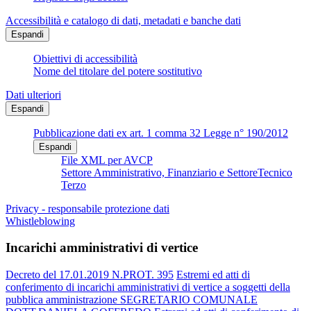
Accessibilità e catalogo di dati, metadati e banche dati
Espandi
Obiettivi di accessibilità
Nome del titolare del potere sostitutivo
Dati ulteriori
Espandi
Pubblicazione dati ex art. 1 comma 32 Legge n° 190/2012
Espandi
File XML per AVCP
Settore Amministrativo, Finanziario e SettoreTecnico
Terzo
Privacy - responsabile protezione dati
Whistleblowing
Incarichi amministrativi di vertice
Decreto del 17.01.2019 N.PROT. 395
Estremi ed atti di
conferimento di incarichi amministrativi di vertice a soggetti della
pubblica amministrazione SEGRETARIO COMUNALE