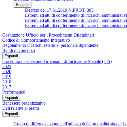
Espandi
Decreto del 17.01.2019 N.PROT. 395
Estremi ed atti di conferimento di incarichi ammin
Estremi ed atti di conferimento di incarichi amministrativi
Estremi ed atti di conferimento di incarichi ammin
Costituzione Ufficio per i Procedimenti Disciplinari
Codice di Comportamento Integrativo
Regolamento incarichi esterni al personale dipendente
Bandi di concorso
Espandi
procedura di selezione Tirocinanti di Inclusione Sociale (TIS)
2023
2020
2019
2018
2017
Performance
Espandi
Benessere organizzativo
Dati relativi ai premi
Espandi
Grado di differenziazione dell'utilizzo della premialità sia per i d