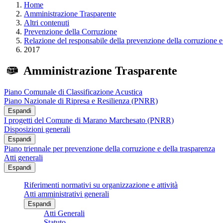
Home
Amministrazione Trasparente
Altri contenuti
Prevenzione della Corruzione
Relazione del responsabile della prevenzione della corruzione e
2017
Amministrazione Trasparente
Piano Comunale di Classificazione Acustica
Piano Nazionale di Ripresa e Resilienza (PNRR)
Espandi
I progetti del Comune di Marano Marchesato (PNRR)
Disposizioni generali
Espandi
Piano triennale per prevenzione della corruzione e della trasparenza
Atti generali
Espandi
Riferimenti normativi su organizzazione e attività
Atti amministrativi generali
Espandi
Atti Generali
Statuto