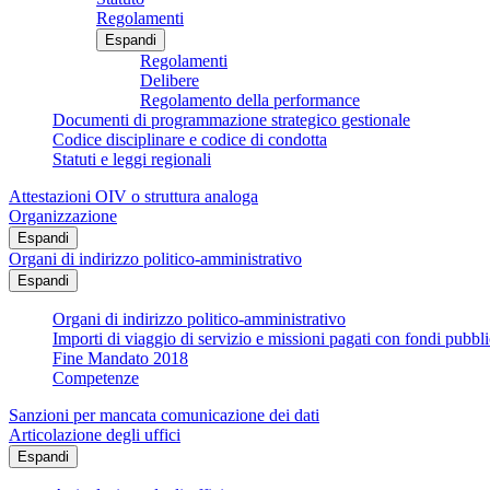
Regolamenti
Espandi
Regolamenti
Delibere
Regolamento della performance
Documenti di programmazione strategico gestionale
Codice disciplinare e codice di condotta
Statuti e leggi regionali
Attestazioni OIV o struttura analoga
Organizzazione
Espandi
Organi di indirizzo politico-amministrativo
Espandi
Organi di indirizzo politico-amministrativo
Importi di viaggio di servizio e missioni pagati con fondi pubbli
Fine Mandato 2018
Competenze
Sanzioni per mancata comunicazione dei dati
Articolazione degli uffici
Espandi