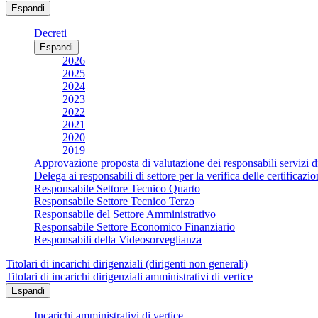
Espandi
Decreti
Espandi
2026
2025
2024
2023
2022
2021
2020
2019
Approvazione proposta di valutazione dei responsabili servizi d
Delega ai responsabili di settore per la verifica delle certificaz
Responsabile Settore Tecnico Quarto
Responsabile Settore Tecnico Terzo
Responsabile del Settore Amministrativo
Responsabile Settore Economico Finanziario
Responsabili della Videosorveglianza
Titolari di incarichi dirigenziali (dirigenti non generali)
Titolari di incarichi dirigenziali amministrativi di vertice
Espandi
Incarichi amministrativi di vertice