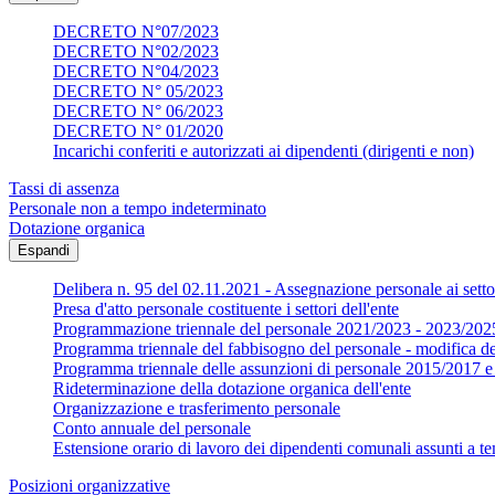
DECRETO N°07/2023
DECRETO N°02/2023
DECRETO N°04/2023
DECRETO N° 05/2023
DECRETO N° 06/2023
DECRETO N° 01/2020
Incarichi conferiti e autorizzati ai dipendenti (dirigenti e non)
Tassi di assenza
Personale non a tempo indeterminato
Dotazione organica
Espandi
Delibera n. 95 del 02.11.2021 - Assegnazione personale ai settor
Presa d'atto personale costituente i settori dell'ente
Programmazione triennale del personale 2021/2023 - 2023/202
Programma triennale del fabbisogno del personale - modifica d
Programma triennale delle assunzioni di personale 2015/2017
Rideterminazione della dotazione organica dell'ente
Organizzazione e trasferimento personale
Conto annuale del personale
Estensione orario di lavoro dei dipendenti comunali assunti a te
Posizioni organizzative