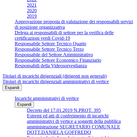
2021
2020
2019
Approvazione proposta di valutazione dei responsabili servizi
di posizione organizzativa
Delega ai responsabili di settore per la verifica delle
certificazioni verdi Covid-19
Responsabile Settore Tecnico Quarto
Responsabile Settore Tecnico Terzo
Responsabile del Settore Amministrativo
Responsabile Settore Economico Finanziario
Responsabili della Videosorveglianza
Titolari di incarichi dirigenziali (dirigenti non generali)
Titolari di incarichi dirigenziali amministrativi di vertice
Espandi
Incarichi amministrativi di vertice
Espandi
Decreto del 17.01.2019 N.PROT. 395
Estremi ed atti di conferimento di incarichi
amministrativi di vertice a soggetti della pubblica
amministrazione SEGRETARIO COMUNALE
DOTT.DANIELA GOFFREDO