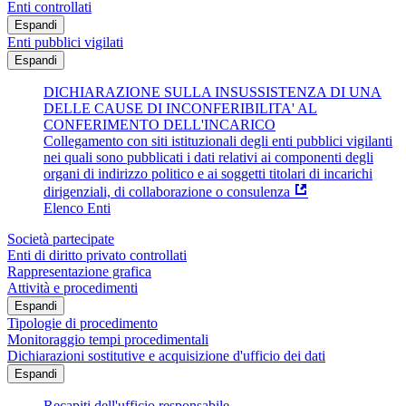
Enti controllati
Espandi
Enti pubblici vigilati
Espandi
DICHIARAZIONE SULLA INSUSSISTENZA DI UNA
DELLE CAUSE DI INCONFERIBILITA' AL
CONFERIMENTO DELL'INCARICO
Collegamento con siti istituzionali degli enti pubblici vigilanti
nei quali sono pubblicati i dati relativi ai componenti degli
organi di indirizzo politico e ai soggetti titolari di incarichi
dirigenziali, di collaborazione o consulenza
Elenco Enti
Società partecipate
Enti di diritto privato controllati
Rappresentazione grafica
Attività e procedimenti
Espandi
Tipologie di procedimento
Monitoraggio tempi procedimentali
Dichiarazioni sostitutive e acquisizione d'ufficio dei dati
Espandi
Recapiti dell'ufficio responsabile