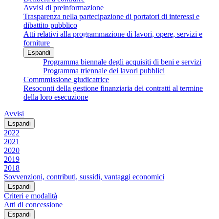
Avvisi di preinformazione
Trasparenza nella partecipazione di portatori di interessi e
dibattito pubblico
Atti relativi alla programmazione di lavori, opere, servizi e
forniture
Espandi
Programma biennale degli acquisiti di beni e servizi
Programma triennale dei lavori pubblici
Commmissione giudicatrice
Resoconti della gestione finanziaria dei contratti al termine
della loro esecuzione
Avvisi
Espandi
2022
2021
2020
2019
2018
Sovvenzioni, contributi, sussidi, vantaggi economici
Espandi
Criteri e modalità
Atti di concessione
Espandi