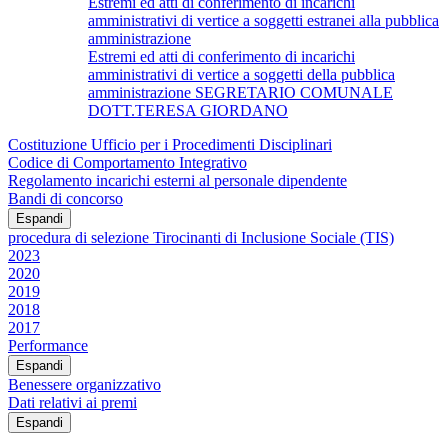
Estremi ed atti di conferimento di incarichi
amministrativi di vertice a soggetti estranei alla pubblica
amministrazione
Estremi ed atti di conferimento di incarichi
amministrativi di vertice a soggetti della pubblica
amministrazione SEGRETARIO COMUNALE
DOTT.TERESA GIORDANO
Costituzione Ufficio per i Procedimenti Disciplinari
Codice di Comportamento Integrativo
Regolamento incarichi esterni al personale dipendente
Bandi di concorso
Espandi
procedura di selezione Tirocinanti di Inclusione Sociale (TIS)
2023
2020
2019
2018
2017
Performance
Espandi
Benessere organizzativo
Dati relativi ai premi
Espandi