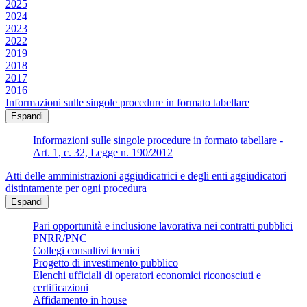
2025
2024
2023
2022
2019
2018
2017
2016
Informazioni sulle singole procedure in formato tabellare
Espandi
Informazioni sulle singole procedure in formato tabellare -
Art. 1, c. 32, Legge n. 190/2012
Atti delle amministrazioni aggiudicatrici e degli enti aggiudicatori
distintamente per ogni procedura
Espandi
Pari opportunità e inclusione lavorativa nei contratti pubblici
PNRR/PNC
Collegi consultivi tecnici
Progetto di investimento pubblico
Elenchi ufficiali di operatori economici riconosciuti e
certificazioni
Affidamento in house