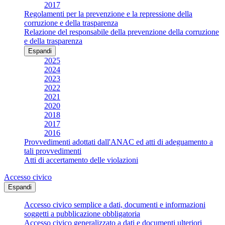
2017
Regolamenti per la prevenzione e la repressione della
corruzione e della trasparenza
Relazione del responsabile della prevenzione della corruzione
e della trasparenza
Espandi
2025
2024
2023
2022
2021
2020
2018
2017
2016
Provvedimenti adottati dall'ANAC ed atti di adeguamento a
tali provvedimenti
Atti di accertamento delle violazioni
Accesso civico
Espandi
Accesso civico semplice a dati, documenti e informazioni
soggetti a pubblicazione obbligatoria
Accesso civico generalizzato a dati e documenti ulteriori