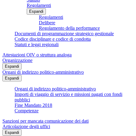
Regolamenti
Espandi
Regolamenti
Delibere
Regolamento della performance
Documenti di programmazione strategico gestionale
Codice disciplinare e codice di condotta
Statuti e leggi regionali
Attestazioni OIV o struttura analoga
Organizzazione
Espandi
Organi di indirizzo politico-amministrativo
Espandi
Organi di indirizzo politico-amministrativo
Importi di viaggio di servizio e missioni pagati con fondi
pubblici
Fine Mandato 2018
Competenze
Sanzioni per mancata comunicazione dei dati
Articolazione degli uffici
Espandi