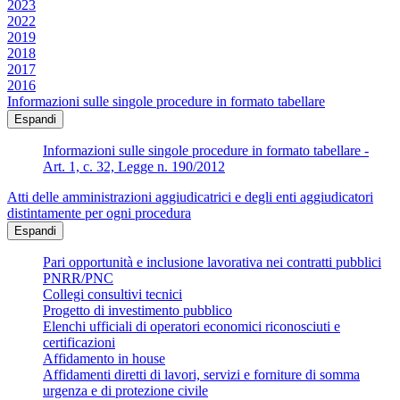
2023
2022
2019
2018
2017
2016
Informazioni sulle singole procedure in formato tabellare
Espandi
Informazioni sulle singole procedure in formato tabellare -
Art. 1, c. 32, Legge n. 190/2012
Atti delle amministrazioni aggiudicatrici e degli enti aggiudicatori
distintamente per ogni procedura
Espandi
Pari opportunità e inclusione lavorativa nei contratti pubblici
PNRR/PNC
Collegi consultivi tecnici
Progetto di investimento pubblico
Elenchi ufficiali di operatori economici riconosciuti e
certificazioni
Affidamento in house
Affidamenti diretti di lavori, servizi e forniture di somma
urgenza e di protezione civile