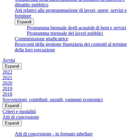
dibattito pubblico
Atti relativi alla programmazione di lavori, opere, servizi e
forniture
Espandi
Programma biennale degli acquisiti di beni e servizi
Programma triennale dei lavori pubblici
Commmissione giudicatrice
Resoconti della gestione finanziaria dei contratti al termine
della loro esecuzione
Avvisi
Espandi
2022
2021
2020
2019
2018
Sovvenzioni, contributi, sussidi, vantaggi economici
Espandi
Criteri e modalità
Atti di concessione
Espandi
Atti di concessione - in formato tabellare