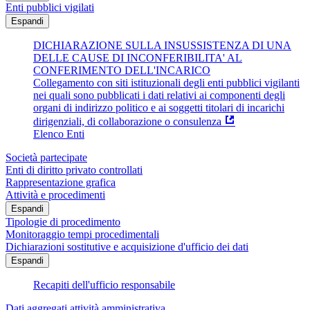
Enti pubblici vigilati
Espandi
DICHIARAZIONE SULLA INSUSSISTENZA DI UNA
DELLE CAUSE DI INCONFERIBILITA' AL
CONFERIMENTO DELL'INCARICO
Collegamento con siti istituzionali degli enti pubblici vigilanti
nei quali sono pubblicati i dati relativi ai componenti degli
organi di indirizzo politico e ai soggetti titolari di incarichi
dirigenziali, di collaborazione o consulenza
Elenco Enti
Società partecipate
Enti di diritto privato controllati
Rappresentazione grafica
Attività e procedimenti
Espandi
Tipologie di procedimento
Monitoraggio tempi procedimentali
Dichiarazioni sostitutive e acquisizione d'ufficio dei dati
Espandi
Recapiti dell'ufficio responsabile
Dati aggregati attività amministrativa