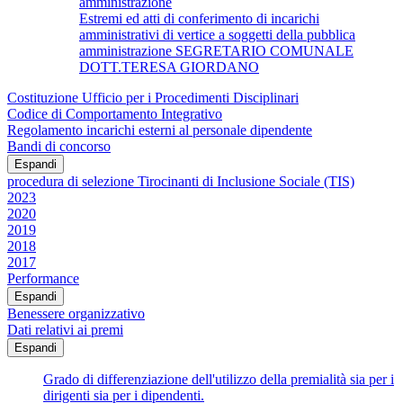
amministrazione
Estremi ed atti di conferimento di incarichi
amministrativi di vertice a soggetti della pubblica
amministrazione SEGRETARIO COMUNALE
DOTT.TERESA GIORDANO
Costituzione Ufficio per i Procedimenti Disciplinari
Codice di Comportamento Integrativo
Regolamento incarichi esterni al personale dipendente
Bandi di concorso
Espandi
procedura di selezione Tirocinanti di Inclusione Sociale (TIS)
2023
2020
2019
2018
2017
Performance
Espandi
Benessere organizzativo
Dati relativi ai premi
Espandi
Grado di differenziazione dell'utilizzo della premialità sia per i
dirigenti sia per i dipendenti.