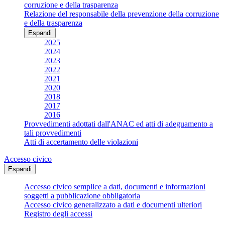
corruzione e della trasparenza
Relazione del responsabile della prevenzione della corruzione
e della trasparenza
Espandi
2025
2024
2023
2022
2021
2020
2018
2017
2016
Provvedimenti adottati dall'ANAC ed atti di adeguamento a
tali provvedimenti
Atti di accertamento delle violazioni
Accesso civico
Espandi
Accesso civico semplice a dati, documenti e informazioni
soggetti a pubblicazione obbligatoria
Accesso civico generalizzato a dati e documenti ulteriori
Registro degli accessi