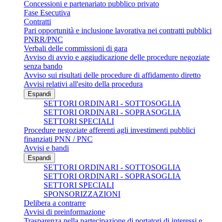
Concessioni e partenariato pubblico privato
Fase Esecutiva
Contratti
Pari opportunità e inclusione lavorativa nei contratti pubblici
PNRR/PNC
Verbali delle commissioni di gara
Avviso di avvio e aggiudicazione delle procedure negoziate
senza bando
Avviso sui risultati delle procedure di affidamento diretto
Avvisi relativi all'esito della procedura
Espandi
SETTORI ORDINARI - SOTTOSOGLIA
SETTORI ORDINARI - SOPRASOGLIA
SETTORI SPECIALI
Procedure negoziate afferenti agli investimenti pubblici
finanziati PNN / PNC
Avvisi e bandi
Espandi
SETTORI ORDINARI - SOTTOSOGLIA
SETTORI ORDINARI - SOPRASOGLIA
SETTORI SPECIALI
SPONSORIZZAZIONI
Delibera a contrarre
Avvisi di preinformazione
Trasparenza nella partecipazione di portatori di interessi e