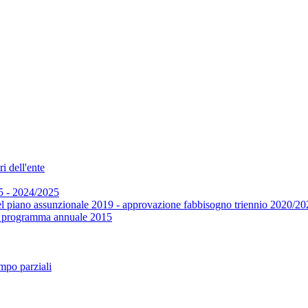
i dell'ente
5 - 2024/2025
el piano assunzionale 2019 - approvazione fabbisogno triennio 2020/20
 e programma annuale 2015
mpo parziali