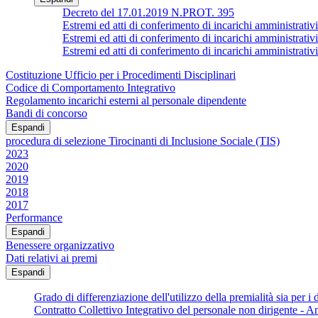
Decreto del 17.01.2019 N.PROT. 395
Estremi ed atti di conferimento di incarichi ammin
Estremi ed atti di conferimento di incarichi amministrativi
Estremi ed atti di conferimento di incarichi ammin
Costituzione Ufficio per i Procedimenti Disciplinari
Codice di Comportamento Integrativo
Regolamento incarichi esterni al personale dipendente
Bandi di concorso
Espandi
procedura di selezione Tirocinanti di Inclusione Sociale (TIS)
2023
2020
2019
2018
2017
Performance
Espandi
Benessere organizzativo
Dati relativi ai premi
Espandi
Grado di differenziazione dell'utilizzo della premialità sia per i d
Contratto Collettivo Integrativo del personale non dirigente - 