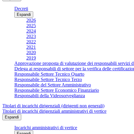
Decreti
Espandi
2026
2025
2024
2023
2022
2021
2020
2019
Approvazione proposta di valutazione dei responsabili servizi d
Delega ai responsabili di settore per la verifica delle certificaz
Responsabile Settore Tecnico Quarto
Responsabile Settore Tecnico Terzo
Responsabile del Settore Amministrativo
Responsabile Settore Economico Finanziario
Responsabili della Videosorveglianza
Titolari di incarichi dirigenziali (dirigenti non generali)
Titolari di incarichi dirigenziali amministrativi di vertice
Espandi
Incarichi amministrativi di vertice
Espandi