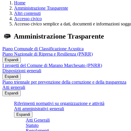
Home
Amministrazione Trasparente
Altri contenuti
Accesso civico
Accesso civico semplice a dati, documenti e informazioni sogget
Amministrazione Trasparente
Piano Comunale di Classificazione Acustica
Piano Nazionale di Ripresa e Resilienza (PNRR)
Espandi
I progetti del Comune di Marano Marchesato (PNRR)
Disposizioni generali
Espandi
Piano triennale per prevenzione della corruzione e della trasparenza
Atti generali
Espandi
Riferimenti normativi su organizzazione e attività
Atti amministrativi generali
Espandi
Atti Generali
Statuto
Regolamenti