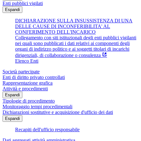
Enti pubblici vigilati
Espandi
DICHIARAZIONE SULLA INSUSSISTENZA DI UNA
DELLE CAUSE DI INCONFERIBILITA' AL
CONFERIMENTO DELL'INCARICO
Collegamento con siti istituzionali degli enti pubblici vigilanti
nei quali sono pubblicati i dati relativi ai componenti degli
organi di indirizzo politico e ai soggetti titolari di incarichi
dirigenziali, di collaborazione o consulenza
Elenco Enti
Società partecipate
Enti di diritto privato controllati
Rappresentazione grafica
Attività e procedimenti
Espandi
Tipologie di procedimento
Monitoraggio tempi procedimentali
Dichiarazioni sostitutive e acquisizione d'ufficio dei dati
Espandi
Recapiti dell'ufficio responsabile
Dati aggregati attività amministrativa