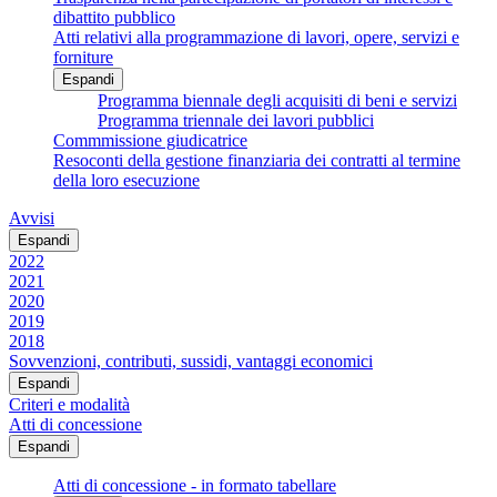
dibattito pubblico
Atti relativi alla programmazione di lavori, opere, servizi e
forniture
Espandi
Programma biennale degli acquisiti di beni e servizi
Programma triennale dei lavori pubblici
Commmissione giudicatrice
Resoconti della gestione finanziaria dei contratti al termine
della loro esecuzione
Avvisi
Espandi
2022
2021
2020
2019
2018
Sovvenzioni, contributi, sussidi, vantaggi economici
Espandi
Criteri e modalità
Atti di concessione
Espandi
Atti di concessione - in formato tabellare