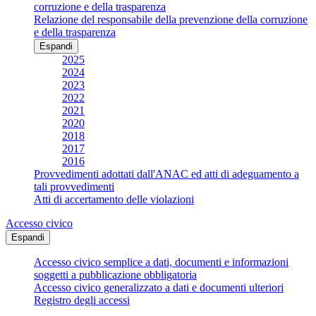
corruzione e della trasparenza
Relazione del responsabile della prevenzione della corruzione
e della trasparenza
Espandi
2025
2024
2023
2022
2021
2020
2018
2017
2016
Provvedimenti adottati dall'ANAC ed atti di adeguamento a
tali provvedimenti
Atti di accertamento delle violazioni
Accesso civico
Espandi
Accesso civico semplice a dati, documenti e informazioni
soggetti a pubblicazione obbligatoria
Accesso civico generalizzato a dati e documenti ulteriori
Registro degli accessi