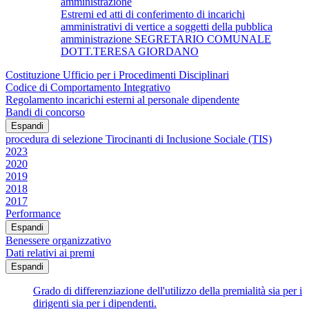
amministrazione
Estremi ed atti di conferimento di incarichi
amministrativi di vertice a soggetti della pubblica
amministrazione SEGRETARIO COMUNALE
DOTT.TERESA GIORDANO
Costituzione Ufficio per i Procedimenti Disciplinari
Codice di Comportamento Integrativo
Regolamento incarichi esterni al personale dipendente
Bandi di concorso
Espandi
procedura di selezione Tirocinanti di Inclusione Sociale (TIS)
2023
2020
2019
2018
2017
Performance
Espandi
Benessere organizzativo
Dati relativi ai premi
Espandi
Grado di differenziazione dell'utilizzo della premialità sia per i
dirigenti sia per i dipendenti.