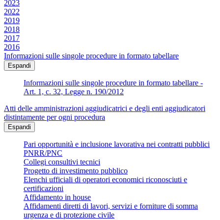
2023
2022
2019
2018
2017
2016
Informazioni sulle singole procedure in formato tabellare
Espandi
Informazioni sulle singole procedure in formato tabellare -
Art. 1, c. 32, Legge n. 190/2012
Atti delle amministrazioni aggiudicatrici e degli enti aggiudicatori
distintamente per ogni procedura
Espandi
Pari opportunità e inclusione lavorativa nei contratti pubblici
PNRR/PNC
Collegi consultivi tecnici
Progetto di investimento pubblico
Elenchi ufficiali di operatori economici riconosciuti e
certificazioni
Affidamento in house
Affidamenti diretti di lavori, servizi e forniture di somma
urgenza e di protezione civile