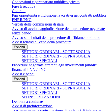
Concessioni e partenariato pubblico privato
Fase Esecutiva
Contratti
Pari opportunità e inclusione lavorativa nei contratti pubblici
PNRR/PNC
Verbali delle commissioni di gara
Avviso di avvio e aggiudicazione delle procedure negoziate
senza bando
Avviso sui risultati delle procedure di affidamento diretto
Avvisi relativi all'esito della procedura
Espandi
SETTORI ORDINARI - SOTTOSOGLIA
SETTORI ORDINARI - SOPRASOGLIA
SETTORI SPECIALI
Procedure negoziate afferenti agli investimenti pubblici
finanziati PNN / PNC
Avvisi e bandi
Espandi
SETTORI ORDINARI - SOTTOSOGLIA
SETTORI ORDINARI - SOPRASOGLIA
SETTORI SPECIALI
SPONSORIZZAZIONI
Delibera a contrarre
Avvisi di preinformazione
Trasparenza nella partecipazione di portatori di interessi e