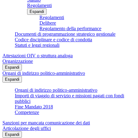
Regolamenti
Espandi
Regolamenti
Delibere
Regolamento della performance
Documenti di programmazione strategico gestionale
Codice disciplinare e codice di condotta
Statuti e leggi regionali
Attestazioni OIV o struttura analoga
Organizzazione
Espandi
Organi di indirizzo politico-amministrativo
Espandi
Organi di indirizzo politico-amministrativo
Importi di viaggio di servizio e missioni pagati con fondi
pubblici
Fine Mandato 2018
Competenze
Sanzioni per mancata comunicazione dei dati
Articolazione degli uffici
Espandi