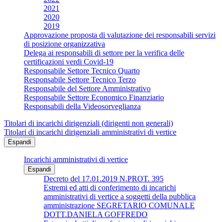
2021
2020
2019
Approvazione proposta di valutazione dei responsabili servizi
di posizione organizzativa
Delega ai responsabili di settore per la verifica delle
certificazioni verdi Covid-19
Responsabile Settore Tecnico Quarto
Responsabile Settore Tecnico Terzo
Responsabile del Settore Amministrativo
Responsabile Settore Economico Finanziario
Responsabili della Videosorveglianza
Titolari di incarichi dirigenziali (dirigenti non generali)
Titolari di incarichi dirigenziali amministrativi di vertice
Espandi
Incarichi amministrativi di vertice
Espandi
Decreto del 17.01.2019 N.PROT. 395
Estremi ed atti di conferimento di incarichi
amministrativi di vertice a soggetti della pubblica
amministrazione SEGRETARIO COMUNALE
DOTT.DANIELA GOFFREDO