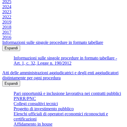
2025
2024
2023
2022
2019
2018
2017
2016
Informazioni sulle singole procedure in formato tabellare
Espandi
Informazioni sulle singole procedure in formato tabellare -
Art. 1, c. 32, Legge n. 190/2012
Atti delle amministrazioni aggiudicatrici e degli enti aggiudicatori
distintamente per ogni procedura
Espandi
Pari opportunità e inclusione lavorativa nei contratti pubblici
PNRR/PNC
Collegi consultivi tecnici
Progetto di investimento pubblico
Elenchi ufficiali di operatori economici riconosciuti e
certificazioni
Affidamento in house