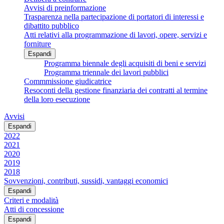
Avvisi di preinformazione
Trasparenza nella partecipazione di portatori di interessi e
dibattito pubblico
Atti relativi alla programmazione di lavori, opere, servizi e
forniture
Espandi
Programma biennale degli acquisiti di beni e servizi
Programma triennale dei lavori pubblici
Commmissione giudicatrice
Resoconti della gestione finanziaria dei contratti al termine
della loro esecuzione
Avvisi
Espandi
2022
2021
2020
2019
2018
Sovvenzioni, contributi, sussidi, vantaggi economici
Espandi
Criteri e modalità
Atti di concessione
Espandi