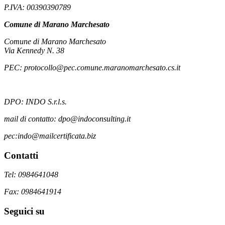
P.IVA: 00390390789
Comune di Marano Marchesato
Comune di Marano Marchesato
Via Kennedy N. 38
PEC: protocollo@pec.comune.maranomarchesato.cs.it
DPO: INDO S.r.l.s.
mail di contatto: dpo@indoconsulting.it
pec:indo@mailcertificata.biz
Contatti
Tel: 0984641048
Fax: 0984641914
Seguici su