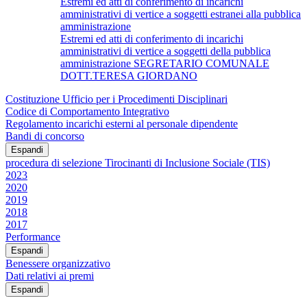
Estremi ed atti di conferimento di incarichi
amministrativi di vertice a soggetti estranei alla pubblica
amministrazione
Estremi ed atti di conferimento di incarichi
amministrativi di vertice a soggetti della pubblica
amministrazione SEGRETARIO COMUNALE
DOTT.TERESA GIORDANO
Costituzione Ufficio per i Procedimenti Disciplinari
Codice di Comportamento Integrativo
Regolamento incarichi esterni al personale dipendente
Bandi di concorso
Espandi
procedura di selezione Tirocinanti di Inclusione Sociale (TIS)
2023
2020
2019
2018
2017
Performance
Espandi
Benessere organizzativo
Dati relativi ai premi
Espandi