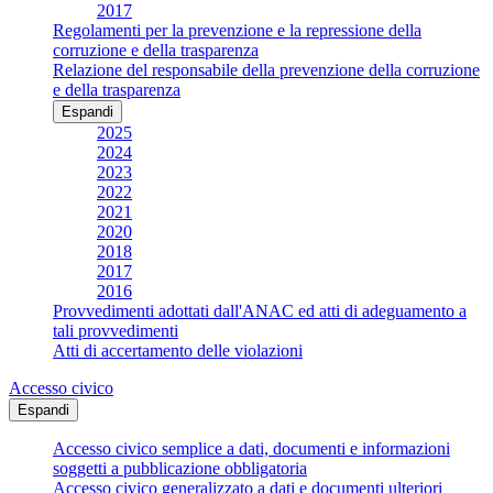
2017
Regolamenti per la prevenzione e la repressione della
corruzione e della trasparenza
Relazione del responsabile della prevenzione della corruzione
e della trasparenza
Espandi
2025
2024
2023
2022
2021
2020
2018
2017
2016
Provvedimenti adottati dall'ANAC ed atti di adeguamento a
tali provvedimenti
Atti di accertamento delle violazioni
Accesso civico
Espandi
Accesso civico semplice a dati, documenti e informazioni
soggetti a pubblicazione obbligatoria
Accesso civico generalizzato a dati e documenti ulteriori