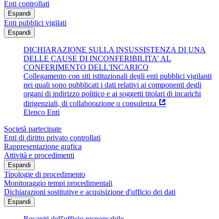
Enti controllati
Espandi
Enti pubblici vigilati
Espandi
DICHIARAZIONE SULLA INSUSSISTENZA DI UNA
DELLE CAUSE DI INCONFERIBILITA' AL
CONFERIMENTO DELL'INCARICO
Collegamento con siti istituzionali degli enti pubblici vigilanti
nei quali sono pubblicati i dati relativi ai componenti degli
organi di indirizzo politico e ai soggetti titolari di incarichi
dirigenziali, di collaborazione o consulenza
Elenco Enti
Società partecipate
Enti di diritto privato controllati
Rappresentazione grafica
Attività e procedimenti
Espandi
Tipologie di procedimento
Monitoraggio tempi procedimentali
Dichiarazioni sostitutive e acquisizione d'ufficio dei dati
Espandi
Recapiti dell'ufficio responsabile