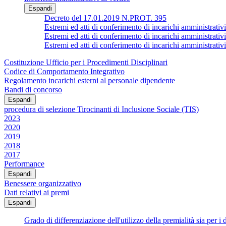
Espandi
Decreto del 17.01.2019 N.PROT. 395
Estremi ed atti di conferimento di incarichi ammin
Estremi ed atti di conferimento di incarichi amministrativi
Estremi ed atti di conferimento di incarichi ammin
Costituzione Ufficio per i Procedimenti Disciplinari
Codice di Comportamento Integrativo
Regolamento incarichi esterni al personale dipendente
Bandi di concorso
Espandi
procedura di selezione Tirocinanti di Inclusione Sociale (TIS)
2023
2020
2019
2018
2017
Performance
Espandi
Benessere organizzativo
Dati relativi ai premi
Espandi
Grado di differenziazione dell'utilizzo della premialità sia per i d