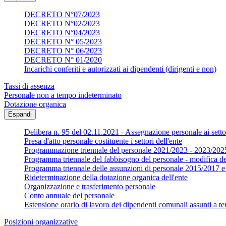
DECRETO N°07/2023
DECRETO N°02/2023
DECRETO N°04/2023
DECRETO N° 05/2023
DECRETO N° 06/2023
DECRETO N° 01/2020
Incarichi conferiti e autorizzati ai dipendenti (dirigenti e non)
Tassi di assenza
Personale non a tempo indeterminato
Dotazione organica
Espandi
Delibera n. 95 del 02.11.2021 - Assegnazione personale ai settor
Presa d'atto personale costituente i settori dell'ente
Programmazione triennale del personale 2021/2023 - 2023/202
Programma triennale del fabbisogno del personale - modifica d
Programma triennale delle assunzioni di personale 2015/2017
Rideterminazione della dotazione organica dell'ente
Organizzazione e trasferimento personale
Conto annuale del personale
Estensione orario di lavoro dei dipendenti comunali assunti a te
Posizioni organizzative