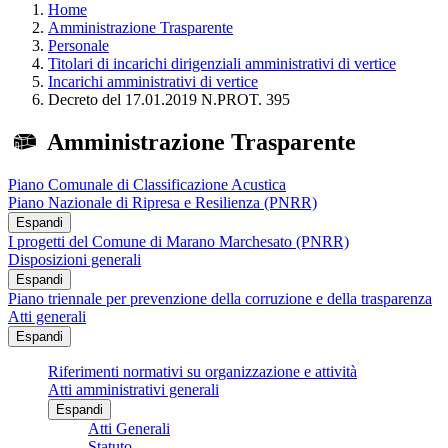
Home
Amministrazione Trasparente
Personale
Titolari di incarichi dirigenziali amministrativi di vertice
Incarichi amministrativi di vertice
Decreto del 17.01.2019 N.PROT. 395
Amministrazione Trasparente
Piano Comunale di Classificazione Acustica
Piano Nazionale di Ripresa e Resilienza (PNRR)
Espandi
I progetti del Comune di Marano Marchesato (PNRR)
Disposizioni generali
Espandi
Piano triennale per prevenzione della corruzione e della trasparenza
Atti generali
Espandi
Riferimenti normativi su organizzazione e attività
Atti amministrativi generali
Espandi
Atti Generali
Statuto