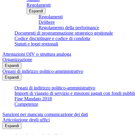
Regolamenti
Espandi
Regolamenti
Delibere
Regolamento della performance
Documenti di programmazione strategico gestionale
Codice disciplinare e codice di condotta
Statuti e leggi regionali
Attestazioni OIV o struttura analoga
Organizzazione
Espandi
Organi di indirizzo politico-amministrativo
Espandi
Organi di indirizzo politico-amministrativo
Importi di viaggio di servizio e missioni pagati con fondi pubbli
Fine Mandato 2018
Competenze
Sanzioni per mancata comunicazione dei dati
Articolazione degli uffici
Espandi