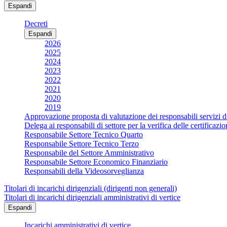
Espandi
Decreti
Espandi
2026
2025
2024
2023
2022
2021
2020
2019
Approvazione proposta di valutazione dei responsabili servizi d
Delega ai responsabili di settore per la verifica delle certificaz
Responsabile Settore Tecnico Quarto
Responsabile Settore Tecnico Terzo
Responsabile del Settore Amministrativo
Responsabile Settore Economico Finanziario
Responsabili della Videosorveglianza
Titolari di incarichi dirigenziali (dirigenti non generali)
Titolari di incarichi dirigenziali amministrativi di vertice
Espandi
Incarichi amministrativi di vertice