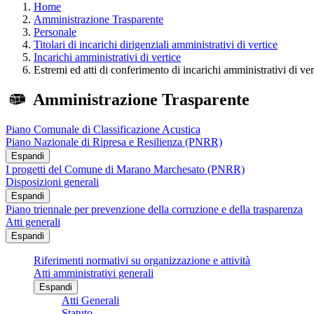
Home
Amministrazione Trasparente
Personale
Titolari di incarichi dirigenziali amministrativi di vertice
Incarichi amministrativi di vertice
Estremi ed atti di conferimento di incarichi amministrativi di ve
Amministrazione Trasparente
Piano Comunale di Classificazione Acustica
Piano Nazionale di Ripresa e Resilienza (PNRR)
Espandi
I progetti del Comune di Marano Marchesato (PNRR)
Disposizioni generali
Espandi
Piano triennale per prevenzione della corruzione e della trasparenza
Atti generali
Espandi
Riferimenti normativi su organizzazione e attività
Atti amministrativi generali
Espandi
Atti Generali
Statuto