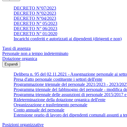
DECRETO N°07/2023
DECRETO N°02/2023
DECRETO N°04/2023
DECRETO N° 05/2023
DECRETO N° 06/2023
DECRETO N° 01/2020
Incarichi conferiti e autorizzati ai dipendenti (dirigenti e non)
Tassi di assenza
Personale non a tempo indeterminato
Dotazione organica
Espandi
Delibera n. 95 del 02.11.2021 - Assegnazione personale ai settor
Presa d'atto personale costituente i settori dell'ente
Programmazione triennale del personale 2021/2023 - 2023/202
Programma triennale del fabbisogno del personale - modifica d
Programma triennale delle assunzioni di personale 2015/2017
Rideterminazione della dotazione organica dell'ente
Organizzazione e trasferimento personale
Conto annuale del personale
Estensione orario di lavoro dei dipendenti comunali assunti a te
Posizioni organizzative