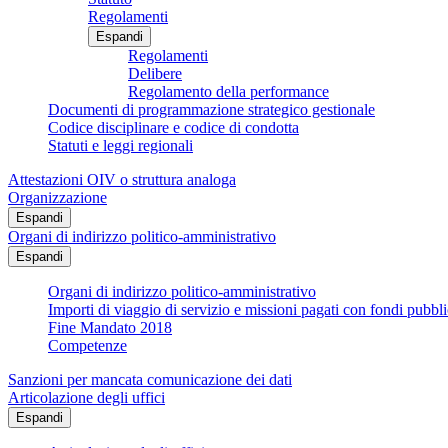
Regolamenti
Espandi
Regolamenti
Delibere
Regolamento della performance
Documenti di programmazione strategico gestionale
Codice disciplinare e codice di condotta
Statuti e leggi regionali
Attestazioni OIV o struttura analoga
Organizzazione
Espandi
Organi di indirizzo politico-amministrativo
Espandi
Organi di indirizzo politico-amministrativo
Importi di viaggio di servizio e missioni pagati con fondi pubbli
Fine Mandato 2018
Competenze
Sanzioni per mancata comunicazione dei dati
Articolazione degli uffici
Espandi