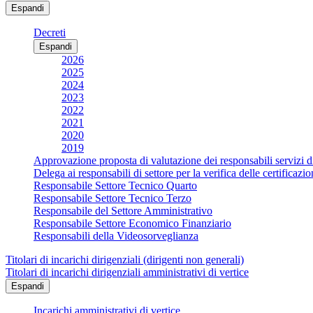
Espandi
Decreti
Espandi
2026
2025
2024
2023
2022
2021
2020
2019
Approvazione proposta di valutazione dei responsabili servizi d
Delega ai responsabili di settore per la verifica delle certificaz
Responsabile Settore Tecnico Quarto
Responsabile Settore Tecnico Terzo
Responsabile del Settore Amministrativo
Responsabile Settore Economico Finanziario
Responsabili della Videosorveglianza
Titolari di incarichi dirigenziali (dirigenti non generali)
Titolari di incarichi dirigenziali amministrativi di vertice
Espandi
Incarichi amministrativi di vertice