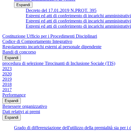
Espandi
Decreto del 17.01.2019 N.PROT. 395
Estremi ed atti di conferimento di incarichi ammin
Estremi ed atti di conferimento di incarichi amministrativi
Estremi ed atti di conferimento di incarichi ammin
Costituzione Ufficio per i Procedimenti Disciplinari
Codice di Comportamento Integrativo
Regolamento incarichi esterni al personale dipendente
Bandi di concorso
Espandi
procedura di selezione Tirocinanti di Inclusione Sociale (TIS)
2023
2020
2019
2018
2017
Performance
Espandi
Benessere organizzativo
Dati relativi ai premi
Espandi
Grado di differenziazione dell'utilizzo della premialità sia per i d