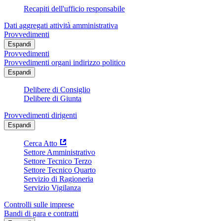
Recapiti dell'ufficio responsabile
Dati aggregati attività amministrativa
Provvedimenti
Espandi
Provvedimenti
Provvedimenti organi indirizzo politico
Espandi
Delibere di Consiglio
Delibere di Giunta
Provvedimenti dirigenti
Espandi
Cerca Atto
Settore Amministrativo
Settore Tecnico Terzo
Settore Tecnico Quarto
Servizio di Ragioneria
Servizio Vigilanza
Controlli sulle imprese
Bandi di gara e contratti