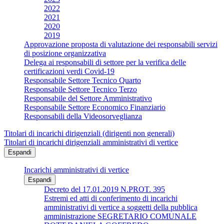
2022
2021
2020
2019
Approvazione proposta di valutazione dei responsabili servizi
di posizione organizzativa
Delega ai responsabili di settore per la verifica delle
certificazioni verdi Covid-19
Responsabile Settore Tecnico Quarto
Responsabile Settore Tecnico Terzo
Responsabile del Settore Amministrativo
Responsabile Settore Economico Finanziario
Responsabili della Videosorveglianza
Titolari di incarichi dirigenziali (dirigenti non generali)
Titolari di incarichi dirigenziali amministrativi di vertice
Espandi
Incarichi amministrativi di vertice
Espandi
Decreto del 17.01.2019 N.PROT. 395
Estremi ed atti di conferimento di incarichi
amministrativi di vertice a soggetti della pubblica
amministrazione SEGRETARIO COMUNALE