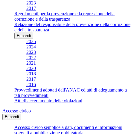
2023
2017
Regolamenti per la prevenzione e la repressione della
corruzione e della trasparenza
Relazione del responsabile della prevenzione della corruzione
e della trasparenza
Espandi
2025
2024
2023
2022
2021
2020
2018
2017
2016
Provvedimenti adottati dall'ANAC ed atti di adeguamento a
tali provvedimenti
Atti di accertamento delle violazioni
Accesso civico
Espandi
Accesso civico semplice a dati, documenti e informazioni
soggetti a pubblicazione obbligatoria