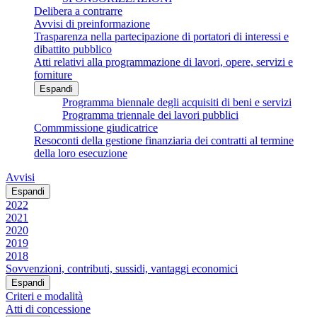
Delibera a contrarre
Avvisi di preinformazione
Trasparenza nella partecipazione di portatori di interessi e
dibattito pubblico
Atti relativi alla programmazione di lavori, opere, servizi e
forniture
Espandi
Programma biennale degli acquisiti di beni e servizi
Programma triennale dei lavori pubblici
Commmissione giudicatrice
Resoconti della gestione finanziaria dei contratti al termine
della loro esecuzione
Avvisi
Espandi
2022
2021
2020
2019
2018
Sovvenzioni, contributi, sussidi, vantaggi economici
Espandi
Criteri e modalità
Atti di concessione