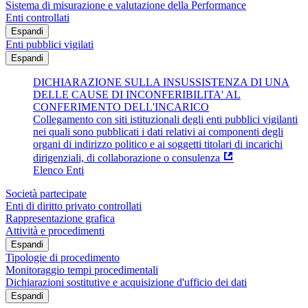
Sistema di misurazione e valutazione della Performance
Enti controllati
Espandi
Enti pubblici vigilati
Espandi
DICHIARAZIONE SULLA INSUSSISTENZA DI UNA
DELLE CAUSE DI INCONFERIBILITA' AL
CONFERIMENTO DELL'INCARICO
Collegamento con siti istituzionali degli enti pubblici vigilanti
nei quali sono pubblicati i dati relativi ai componenti degli
organi di indirizzo politico e ai soggetti titolari di incarichi
dirigenziali, di collaborazione o consulenza
Elenco Enti
Società partecipate
Enti di diritto privato controllati
Rappresentazione grafica
Attività e procedimenti
Espandi
Tipologie di procedimento
Monitoraggio tempi procedimentali
Dichiarazioni sostitutive e acquisizione d'ufficio dei dati
Espandi