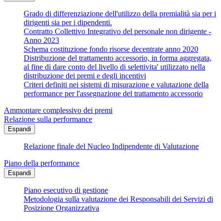
Grado di differenziazione dell'utilizzo della premialità sia per i
dirigenti sia per i dipendenti.
Contratto Collettivo Integrativo del personale non dirigente -
Anno 2023
Schema costituzione fondo risorse decentrate anno 2020
Distribuzione del trattamento accessorio, in forma aggregata,
al fine di dare conto del livello di selettivita' utilizzato nella
distribuzione dei premi e degli incentivi
Criteri definiti nei sistemi di misurazione e valutazione della
performance per l'assegnazione del trattamento accessorio
Ammontare complessivo dei premi
Relazione sulla performance
Espandi
Relazione finale del Nucleo Indipendente di Valutazione
Piano della performance
Espandi
Piano esecutivo di gestione
Metodologia sulla valutazione dei Responsabili dei Servizi di
Posizione Organizzativa