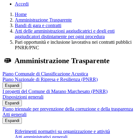
Accedi
Home
Amministrazione Trasparente
Bandi di gara e contratti
Atti delle amministrazioni aggiudicatrici e degli enti
aggiudicatori distintamente per ogni procedura
Pari opportunità e inclusione lavorativa nei contratti pubblici
PNRR/PNC
Amministrazione Trasparente
Piano Comunale di Classificazione Acustica
Piano Nazionale di Ripresa e Resilienza (PNRR)
Espandi
I progetti del Comune di Marano Marchesato (PNRR)
Disposizioni generali
Espandi
Piano triennale per prevenzione della corruzione e della trasparenza
Atti generali
Espandi
Riferimenti normativi su organizzazione e attività
Atti amministrativi generali