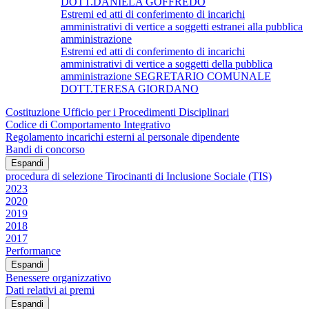
DOTT.DANIELA GOFFREDO
Estremi ed atti di conferimento di incarichi
amministrativi di vertice a soggetti estranei alla pubblica
amministrazione
Estremi ed atti di conferimento di incarichi
amministrativi di vertice a soggetti della pubblica
amministrazione SEGRETARIO COMUNALE
DOTT.TERESA GIORDANO
Costituzione Ufficio per i Procedimenti Disciplinari
Codice di Comportamento Integrativo
Regolamento incarichi esterni al personale dipendente
Bandi di concorso
Espandi
procedura di selezione Tirocinanti di Inclusione Sociale (TIS)
2023
2020
2019
2018
2017
Performance
Espandi
Benessere organizzativo
Dati relativi ai premi
Espandi