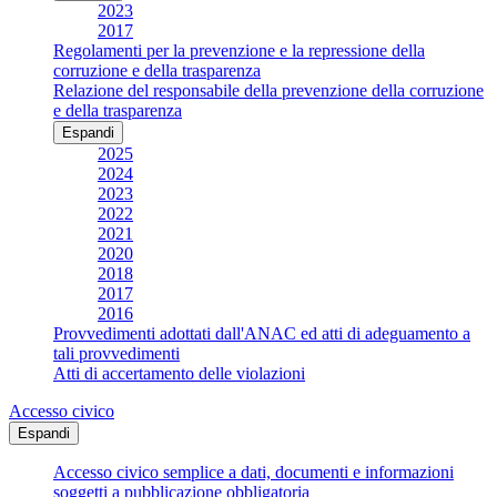
2023
2017
Regolamenti per la prevenzione e la repressione della
corruzione e della trasparenza
Relazione del responsabile della prevenzione della corruzione
e della trasparenza
Espandi
2025
2024
2023
2022
2021
2020
2018
2017
2016
Provvedimenti adottati dall'ANAC ed atti di adeguamento a
tali provvedimenti
Atti di accertamento delle violazioni
Accesso civico
Espandi
Accesso civico semplice a dati, documenti e informazioni
soggetti a pubblicazione obbligatoria