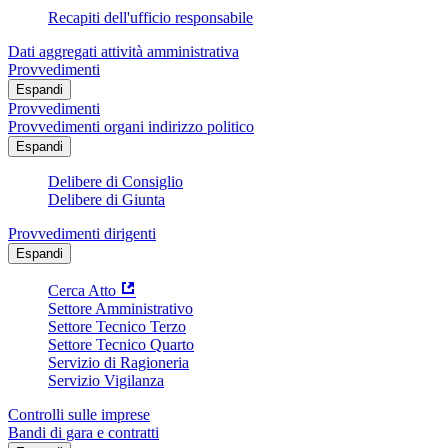
Recapiti dell'ufficio responsabile
Dati aggregati attività amministrativa
Provvedimenti
Espandi
Provvedimenti
Provvedimenti organi indirizzo politico
Espandi
Delibere di Consiglio
Delibere di Giunta
Provvedimenti dirigenti
Espandi
Cerca Atto
Settore Amministrativo
Settore Tecnico Terzo
Settore Tecnico Quarto
Servizio di Ragioneria
Servizio Vigilanza
Controlli sulle imprese
Bandi di gara e contratti