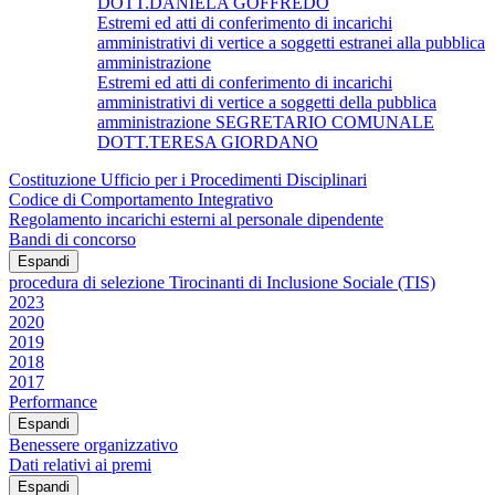
DOTT.DANIELA GOFFREDO
Estremi ed atti di conferimento di incarichi
amministrativi di vertice a soggetti estranei alla pubblica
amministrazione
Estremi ed atti di conferimento di incarichi
amministrativi di vertice a soggetti della pubblica
amministrazione SEGRETARIO COMUNALE
DOTT.TERESA GIORDANO
Costituzione Ufficio per i Procedimenti Disciplinari
Codice di Comportamento Integrativo
Regolamento incarichi esterni al personale dipendente
Bandi di concorso
Espandi
procedura di selezione Tirocinanti di Inclusione Sociale (TIS)
2023
2020
2019
2018
2017
Performance
Espandi
Benessere organizzativo
Dati relativi ai premi
Espandi