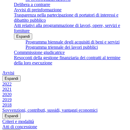
Delibera a contrarre
Avvisi di preinformazione
Trasparenza nella partecipazione di portatori di interessi e
dibattito pubblico
Atti relativi alla programmazione di lavori, opere, servizi e
forniture
Espandi
Programma biennale degli acquisiti di beni e servizi
Programma triennale dei lavori pubblici
Commmissione giudicatrice
Resoconti della gestione finanziaria dei contratti al termine
della loro esecuzione
Avvisi
Espandi
2022
2021
2020
2019
2018
Sovvenzioni, contributi, sussidi, vantaggi economici
Espandi
Criteri e modalità
Atti di concessione