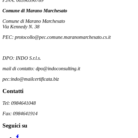
P.IVA: 00390390789
Comune di Marano Marchesato
Comune di Marano Marchesato
Via Kennedy N. 38
PEC: protocollo@pec.comune.maranomarchesato.cs.it
DPO: INDO S.r.l.s.
mail di contatto: dpo@indoconsulting.it
pec:indo@mailcertificata.biz
Contatti
Tel: 0984641048
Fax: 0984641914
Seguici su