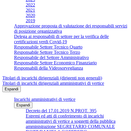
2022
2021
2020
2019
Approvazione proposta di valutazione dei responsabili servizi
di posizione organizzativa
Delega ai responsabili di settore per la verifica delle
certificazioni verdi Covid-19
Responsabile Settore Tecnico Quarto
Responsabile Settore Tecnico Terzo
Responsabile del Settore Amministrativo
Responsabile Settore Economico Finanziario
Responsabili della Videosorveglianza
Titolari di incarichi dirigenziali (dirigenti non generali)
Titolari di incarichi dirigenziali amministrativi di vertice
Espandi
Incarichi amministrativi di vertice
Espandi
Decreto del 17.01.2019 N.PROT. 395
Estremi ed atti di conferimento di incarichi
amministrativi di vertice a soggetti della pubblica
amministrazione SEGRETARIO COMUNALE