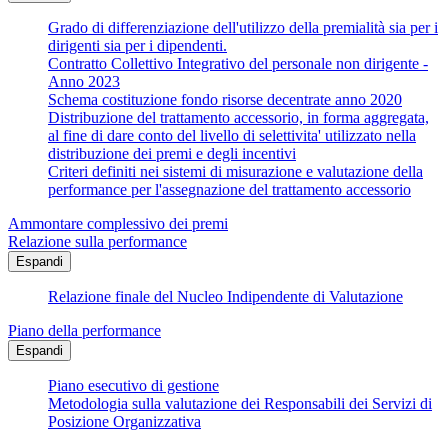
Grado di differenziazione dell'utilizzo della premialità sia per i
dirigenti sia per i dipendenti.
Contratto Collettivo Integrativo del personale non dirigente -
Anno 2023
Schema costituzione fondo risorse decentrate anno 2020
Distribuzione del trattamento accessorio, in forma aggregata,
al fine di dare conto del livello di selettivita' utilizzato nella
distribuzione dei premi e degli incentivi
Criteri definiti nei sistemi di misurazione e valutazione della
performance per l'assegnazione del trattamento accessorio
Ammontare complessivo dei premi
Relazione sulla performance
Espandi
Relazione finale del Nucleo Indipendente di Valutazione
Piano della performance
Espandi
Piano esecutivo di gestione
Metodologia sulla valutazione dei Responsabili dei Servizi di
Posizione Organizzativa