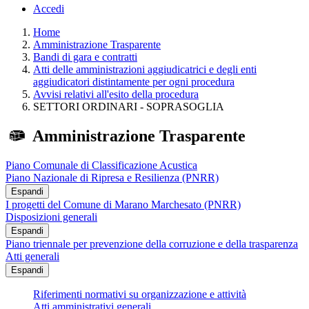
Accedi
Home
Amministrazione Trasparente
Bandi di gara e contratti
Atti delle amministrazioni aggiudicatrici e degli enti
aggiudicatori distintamente per ogni procedura
Avvisi relativi all'esito della procedura
SETTORI ORDINARI - SOPRASOGLIA
Amministrazione Trasparente
Piano Comunale di Classificazione Acustica
Piano Nazionale di Ripresa e Resilienza (PNRR)
Espandi
I progetti del Comune di Marano Marchesato (PNRR)
Disposizioni generali
Espandi
Piano triennale per prevenzione della corruzione e della trasparenza
Atti generali
Espandi
Riferimenti normativi su organizzazione e attività
Atti amministrativi generali