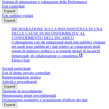
Sistema di misurazione e valutazione della Performance
Enti controllati
Espandi
Enti pubblici vigilati
Espandi
DICHIARAZIONE SULLA INSUSSISTENZA DI UNA
DELLE CAUSE DI INCONFERIBILITA' AL
CONFERIMENTO DELL'INCARICO
Collegamento con siti istituzionali degli enti pubblici vigilanti
nei quali sono pubblicati i dati relativi ai componenti degli
organi di indirizzo politico e ai soggetti titolari di incarichi
dirigenziali, di collaborazione o consulenza
Elenco Enti
Società partecipate
Enti di diritto privato controllati
Rappresentazione grafica
Attività e procedimenti
Espandi
Tipologie di procedimento
Monitoraggio tempi procedimentali
Dichiarazioni sostitutive e acquisizione d'ufficio dei dati
Espandi