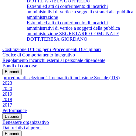
DOTT.DANIELA GOFFREDO
Estremi ed atti di conferimento di incarichi
amministrativi di vertice a soggetti estranei alla pubblica
amministrazione
Estremi ed atti di conferimento di incarichi
amministrativi di vertice a soggetti della pubblica
amministrazione SEGRETARIO COMUNALE
DOTT.TERESA GIORDANO
Costituzione Ufficio per i Procedimenti Disciplinari
Codice di Comportamento Integrativo
Regolamento incarichi esterni al personale dipendente
Bandi di concorso
Espandi
procedura di selezione Tirocinanti di Inclusione Sociale (TIS)
2023
2020
2019
2018
2017
Performance
Espandi
Benessere organizzativo
Dati relativi ai premi
Espandi