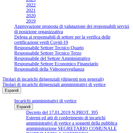
2022
2021
2020
2019
Approvazione proposta di valutazione dei responsabili servizi
di posizione organizzativa
Delega ai responsabili di settore per la verifica delle
certificazioni verdi Covid-19
Responsabile Settore Tecnico Quarto
Responsabile Settore Tecnico Terzo
Responsabile del Settore Amministrativo
Responsabile Settore Economico Finanziario
Responsabili della Videosorveglianza
Titolari di incarichi dirigenziali (dirigenti non generali)
Titolari di incarichi dirigenziali amministrativi di vertice
Espandi
Incarichi amministrativi di vertice
Espandi
Decreto del 17.01.2019 N.PROT. 395
Estremi ed atti di conferimento di incarichi
amministrativi di vertice a soggetti della pubblica
amministrazione SEGRETARIO COMUNALE