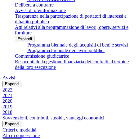
Delibera a contrarre
Avvisi di preinformazione
Trasparenza nella partecipazione di portatori di interessi e
dibattito pubblico
Atti relativi alla programmazione di lavori, opere, servizi e
forniture
Espandi
Programma biennale degli acquisiti di beni e servizi
Programma triennale dei lavori pubblici
Commmissione giudicatrice
Resoconti della gestione finanziaria dei contratti al termine
della loro esecuzione
Avvisi
Espandi
2022
2021
2020
2019
2018
Sovvenzioni, contributi, sussidi, vantaggi economici
Espandi
Criteri e modalità
Atti di concessione