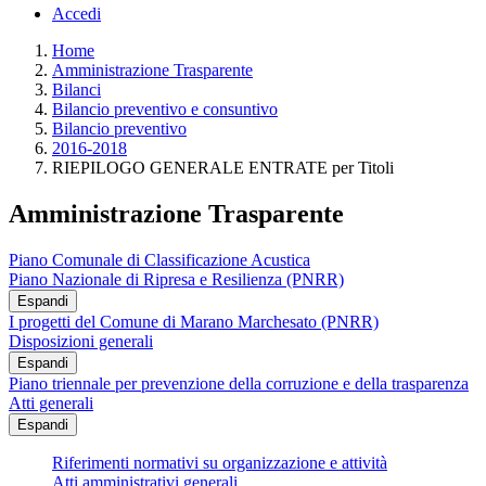
Accedi
Home
Amministrazione Trasparente
Bilanci
Bilancio preventivo e consuntivo
Bilancio preventivo
2016-2018
RIEPILOGO GENERALE ENTRATE per Titoli
Amministrazione Trasparente
Piano Comunale di Classificazione Acustica
Piano Nazionale di Ripresa e Resilienza (PNRR)
Espandi
I progetti del Comune di Marano Marchesato (PNRR)
Disposizioni generali
Espandi
Piano triennale per prevenzione della corruzione e della trasparenza
Atti generali
Espandi
Riferimenti normativi su organizzazione e attività
Atti amministrativi generali