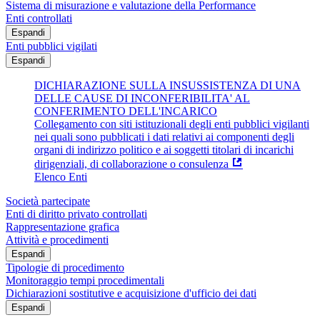
Sistema di misurazione e valutazione della Performance
Enti controllati
Espandi
Enti pubblici vigilati
Espandi
DICHIARAZIONE SULLA INSUSSISTENZA DI UNA
DELLE CAUSE DI INCONFERIBILITA' AL
CONFERIMENTO DELL'INCARICO
Collegamento con siti istituzionali degli enti pubblici vigilanti
nei quali sono pubblicati i dati relativi ai componenti degli
organi di indirizzo politico e ai soggetti titolari di incarichi
dirigenziali, di collaborazione o consulenza
Elenco Enti
Società partecipate
Enti di diritto privato controllati
Rappresentazione grafica
Attività e procedimenti
Espandi
Tipologie di procedimento
Monitoraggio tempi procedimentali
Dichiarazioni sostitutive e acquisizione d'ufficio dei dati
Espandi