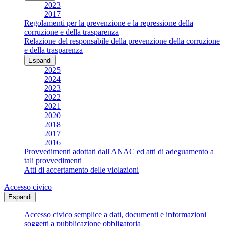
2023
2017
Regolamenti per la prevenzione e la repressione della
corruzione e della trasparenza
Relazione del responsabile della prevenzione della corruzione
e della trasparenza
Espandi
2025
2024
2023
2022
2021
2020
2018
2017
2016
Provvedimenti adottati dall'ANAC ed atti di adeguamento a
tali provvedimenti
Atti di accertamento delle violazioni
Accesso civico
Espandi
Accesso civico semplice a dati, documenti e informazioni
soggetti a pubblicazione obbligatoria