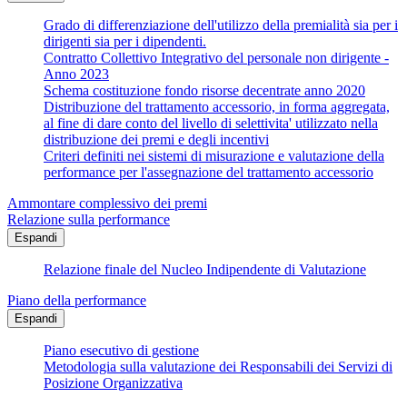
Grado di differenziazione dell'utilizzo della premialità sia per i
dirigenti sia per i dipendenti.
Contratto Collettivo Integrativo del personale non dirigente -
Anno 2023
Schema costituzione fondo risorse decentrate anno 2020
Distribuzione del trattamento accessorio, in forma aggregata,
al fine di dare conto del livello di selettivita' utilizzato nella
distribuzione dei premi e degli incentivi
Criteri definiti nei sistemi di misurazione e valutazione della
performance per l'assegnazione del trattamento accessorio
Ammontare complessivo dei premi
Relazione sulla performance
Espandi
Relazione finale del Nucleo Indipendente di Valutazione
Piano della performance
Espandi
Piano esecutivo di gestione
Metodologia sulla valutazione dei Responsabili dei Servizi di
Posizione Organizzativa