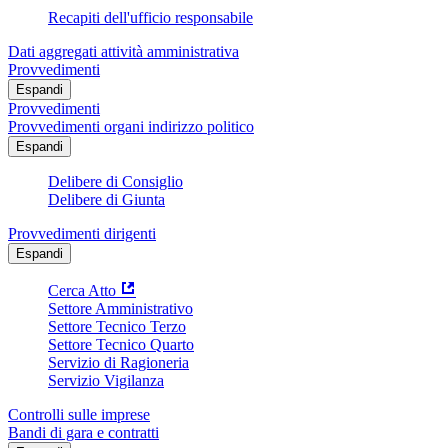
Recapiti dell'ufficio responsabile
Dati aggregati attività amministrativa
Provvedimenti
Espandi
Provvedimenti
Provvedimenti organi indirizzo politico
Espandi
Delibere di Consiglio
Delibere di Giunta
Provvedimenti dirigenti
Espandi
Cerca Atto
Settore Amministrativo
Settore Tecnico Terzo
Settore Tecnico Quarto
Servizio di Ragioneria
Servizio Vigilanza
Controlli sulle imprese
Bandi di gara e contratti