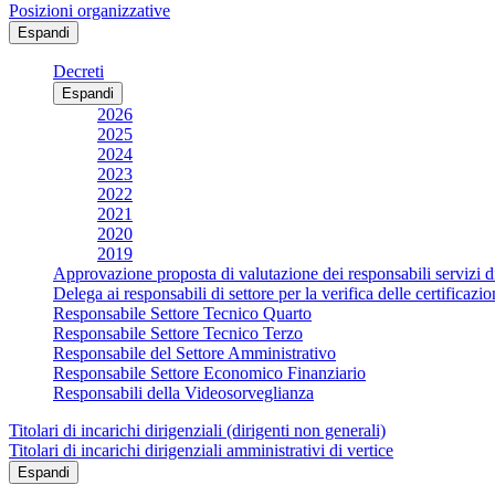
Posizioni organizzative
Espandi
Decreti
Espandi
2026
2025
2024
2023
2022
2021
2020
2019
Approvazione proposta di valutazione dei responsabili servizi d
Delega ai responsabili di settore per la verifica delle certificaz
Responsabile Settore Tecnico Quarto
Responsabile Settore Tecnico Terzo
Responsabile del Settore Amministrativo
Responsabile Settore Economico Finanziario
Responsabili della Videosorveglianza
Titolari di incarichi dirigenziali (dirigenti non generali)
Titolari di incarichi dirigenziali amministrativi di vertice
Espandi