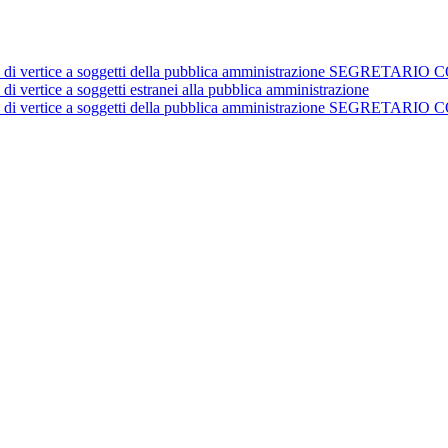
istrativi di vertice a soggetti della pubblica amministrazione 
 di vertice a soggetti estranei alla pubblica amministrazione
istrativi di vertice a soggetti della pubblica amministrazione 