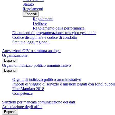
Statuto
Regolamenti
Espandi
Regolamenti
Delibere
Regolamento della performance
Documenti di programmazione strategico gestionale
Codice disciplinare e codice di condotta
Statuti e leggi regionali
Attestazioni OIV o struttura analoga
Organizzazione
Espandi
Organi di indirizzo politico-amministrativo
Espandi
Organi di indirizzo politico-amministrativo
Importi di viaggio di servizio e missioni pagati con fondi pubbli
Fine Mandato 2018
Competenze
Sanzioni per mancata comunicazione dei dati
Articolazione degli uffici
Espandi