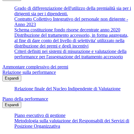
Grado di differenziazione dell'utilizzo della premialità sia per i
dirigenti sia per i dipendenti.
Contratto Collettivo Integrativo del personale non dirigente -
Anno 2023
Schema costituzione fondo risorse decentrate anno 2020
Distribuzione del trattamento accessorio, in forma aggregata,
al fine di dare conto del livello di selettivita' utilizzato nella
distribuzione dei premi e degli incentivi
Criteri definiti nei sistemi di misurazione e valutazione della
performance per l'assegnazione del trattamento accessorio
Ammontare complessivo dei premi
Relazione sulla performance
Espandi
Relazione finale del Nucleo Indipendente di Valutazione
Piano della performance
Espandi
Piano esecutivo di gestione
Metodologia sulla valutazione dei Responsabili dei Servizi di
Posizione Organizzativa