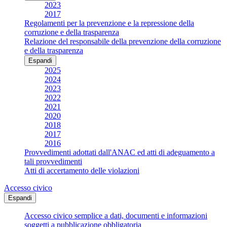
2023
2017
Regolamenti per la prevenzione e la repressione della
corruzione e della trasparenza
Relazione del responsabile della prevenzione della corruzione
e della trasparenza
Espandi
2025
2024
2023
2022
2021
2020
2018
2017
2016
Provvedimenti adottati dall'ANAC ed atti di adeguamento a
tali provvedimenti
Atti di accertamento delle violazioni
Accesso civico
Espandi
Accesso civico semplice a dati, documenti e informazioni
soggetti a pubblicazione obbligatoria