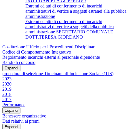
DOTT.DANIELA GOFFREDO
Estremi ed atti di conferimento di incarichi
amministrativi di vertice a soggetti estranei alla pubblica
amministrazione
Estremi ed atti di conferimento di incarichi
amministrativi di vertice a soggetti della pubblica
amministrazione SEGRETARIO COMUNALE
DOTT.TERESA GIORDANO
Costituzione Ufficio per i Procedimenti Disciplinari
Codice di Comportamento Integrativo
Regolamento incarichi esterni al personale dipendente
Bandi di concorso
Espandi
procedura di selezione Tirocinanti di Inclusione Sociale (TIS)
2023
2020
2019
2018
2017
Performance
Espandi
Benessere organizzativo
Dati relativi ai premi
Espandi