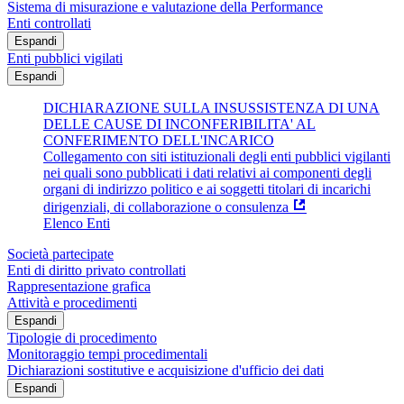
Sistema di misurazione e valutazione della Performance
Enti controllati
Espandi
Enti pubblici vigilati
Espandi
DICHIARAZIONE SULLA INSUSSISTENZA DI UNA
DELLE CAUSE DI INCONFERIBILITA' AL
CONFERIMENTO DELL'INCARICO
Collegamento con siti istituzionali degli enti pubblici vigilanti
nei quali sono pubblicati i dati relativi ai componenti degli
organi di indirizzo politico e ai soggetti titolari di incarichi
dirigenziali, di collaborazione o consulenza
Elenco Enti
Società partecipate
Enti di diritto privato controllati
Rappresentazione grafica
Attività e procedimenti
Espandi
Tipologie di procedimento
Monitoraggio tempi procedimentali
Dichiarazioni sostitutive e acquisizione d'ufficio dei dati
Espandi