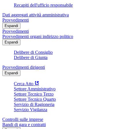
Recapiti dell'ufficio responsabile
Dati aggregati attività amministrativa
Provvedimenti
Espandi
Provvedimenti
Provvedimenti organi indirizzo politico
Espandi
Delibere di Consiglio
Delibere di Giunta
Provvedimenti dirigenti
Espandi
Cerca Atto
Settore Amministrativo
Settore Tecnico Terzo
Settore Tecnico Quarto
Servizio di Ragioneria
Servizio Vigilanza
Controlli sulle imprese
Bandi di gara e contratti