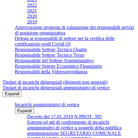
2022
2021
2020
2019
Approvazione proposta di valutazione dei responsabili servizi
di posizione organizzativa
Delega ai responsabili di settore per la verifica delle
certificazioni verdi Covid-19
Responsabile Settore Tecnico Quarto
Responsabile Settore Tecnico Terzo
Responsabile del Settore Amministrativo
Responsabile Settore Economico Finanziario
Responsabili della Videosorveglianza
Titolari di incarichi dirigenziali (dirigenti non generali)
Titolari di incarichi dirigenziali amministrativi di vertice
Espandi
Incarichi amministrativi di vertice
Espandi
Decreto del 17.01.2019 N.PROT. 395
Estremi ed atti di conferimento di incarichi
amministrativi di vertice a soggetti della pubblica
amministrazione SEGRETARIO COMUNALE