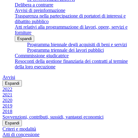
Delibera a contrarre
Avvisi di preinformazione
Trasparenza nella partecipazione di portatori di interessi e
dibattito pubblico
Atti relativi alla programmazione di lavori, opere, servizi e
forniture
Espandi
Programma biennale degli acquisiti di beni e servizi
Programma triennale dei lavori pubblici
Commmissione giudicatrice
Resoconti della gestione finanziaria dei contratti al termine
della loro esecuzione
Avvisi
Espandi
2022
2021
2020
2019
2018
Sovvenzioni, contributi, sussidi, vantaggi economici
Espandi
Criteri e modalità
Atti di concessione