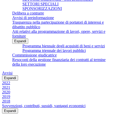
SETTORI SPECIALI
SPONSORIZZAZIONI
Delibera a contrarre
Avvisi di preinformazione
Trasparenza nella partecipazione di portatori di interessi e
dibattito pubblico
Atti relativi alla programmazione di lavori, opere, servizi e
forniture
Espandi
Programma biennale degli acquisiti di beni e servizi
Programma triennale dei lavori pubblici
Commmissione giudicatrice
Resoconti della gestione finanziaria dei contratti al termine
della loro esecuzione
Avvisi
Espandi
2022
2021
2020
2019
2018
Sovvenzioni, contributi, sussidi, vantaggi economici
Espandi