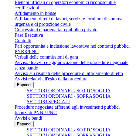
Elenchi ufficiali di operatori economici riconosciuti e
certificazioni
Affidamento in house
Affidamenti diretti di lavori, servizi e forniture di somma
urgenza e di protezione civile
Concessioni e partenariato pubblico privato
Fase Esecutiva
Contratti
Pari opportunità e inclusione lavorativa nei contratti pubblici
PNRR/PNC
Verbali delle commissioni di gara
Avviso di avvio e aggiudicazione delle procedure negoziate
senza bando
Avviso sui risultati delle procedure di affidamento diretto
Avvisi relativi all'esito della procedura
Espandi
SETTORI ORDINARI - SOTTOSOGLIA
SETTORI ORDINARI - SOPRASOGLIA
SETTORI SPECIALI
Procedure negoziate afferenti agli investimenti pubblici
finanziati PNN / PNC
Avvisi e bandi
Espandi
SETTORI ORDINARI - SOTTOSOGLIA
SETTORI ORDINARI - SOPRASOGLIA