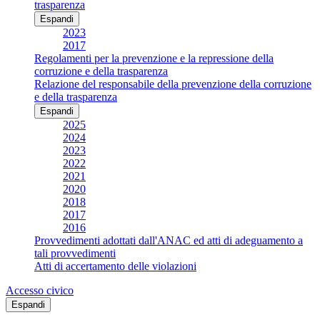
trasparenza
Espandi
2023
2017
Regolamenti per la prevenzione e la repressione della
corruzione e della trasparenza
Relazione del responsabile della prevenzione della corruzione
e della trasparenza
Espandi
2025
2024
2023
2022
2021
2020
2018
2017
2016
Provvedimenti adottati dall'ANAC ed atti di adeguamento a
tali provvedimenti
Atti di accertamento delle violazioni
Accesso civico
Espandi