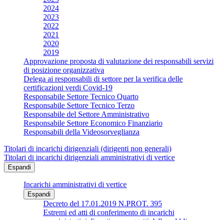
2024
2023
2022
2021
2020
2019
Approvazione proposta di valutazione dei responsabili servizi
di posizione organizzativa
Delega ai responsabili di settore per la verifica delle
certificazioni verdi Covid-19
Responsabile Settore Tecnico Quarto
Responsabile Settore Tecnico Terzo
Responsabile del Settore Amministrativo
Responsabile Settore Economico Finanziario
Responsabili della Videosorveglianza
Titolari di incarichi dirigenziali (dirigenti non generali)
Titolari di incarichi dirigenziali amministrativi di vertice
Espandi
Incarichi amministrativi di vertice
Espandi
Decreto del 17.01.2019 N.PROT. 395
Estremi ed atti di conferimento di incarichi