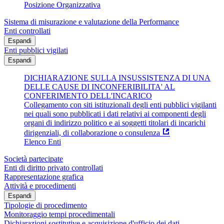
Posizione Organizzativa
Sistema di misurazione e valutazione della Performance
Enti controllati
Espandi
Enti pubblici vigilati
Espandi
DICHIARAZIONE SULLA INSUSSISTENZA DI UNA
DELLE CAUSE DI INCONFERIBILITA' AL
CONFERIMENTO DELL'INCARICO
Collegamento con siti istituzionali degli enti pubblici vigilanti
nei quali sono pubblicati i dati relativi ai componenti degli
organi di indirizzo politico e ai soggetti titolari di incarichi
dirigenziali, di collaborazione o consulenza
Elenco Enti
Società partecipate
Enti di diritto privato controllati
Rappresentazione grafica
Attività e procedimenti
Espandi
Tipologie di procedimento
Monitoraggio tempi procedimentali
Dichiarazioni sostitutive e acquisizione d'ufficio dei dati