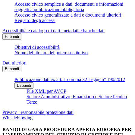
Accesso civico semplice a dati, documenti e informazioni
soggetti a pubblicazione obbligatoria
Accesso civico generalizzato a dati e documenti ulteriori
Registro degli accessi
Accessibilità e catalogo di dati, metadati e banche dati
Espandi
Obiettivi di accessibilità
Nome del titolare del potere sostitutivo
Dati ulteriori
Espandi
Pubblicazione dati ex art. 1 comma 32 Legge n° 190/2012
Espandi
File XML per AVCP
Settore Amministrativo, Finanziario e SettoreTecnico
Terzo
Privacy - responsabile protezione dati
Whistleblowing
BANDO DI GARA PROCEDURA APERTA EUROPEA PER
L’AFFIDAMENTO DEL SERVIZIO DI GESTIONE DEI