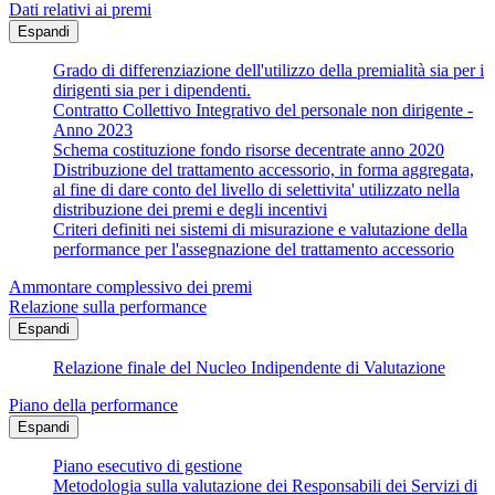
Dati relativi ai premi
Espandi
Grado di differenziazione dell'utilizzo della premialità sia per i
dirigenti sia per i dipendenti.
Contratto Collettivo Integrativo del personale non dirigente -
Anno 2023
Schema costituzione fondo risorse decentrate anno 2020
Distribuzione del trattamento accessorio, in forma aggregata,
al fine di dare conto del livello di selettivita' utilizzato nella
distribuzione dei premi e degli incentivi
Criteri definiti nei sistemi di misurazione e valutazione della
performance per l'assegnazione del trattamento accessorio
Ammontare complessivo dei premi
Relazione sulla performance
Espandi
Relazione finale del Nucleo Indipendente di Valutazione
Piano della performance
Espandi
Piano esecutivo di gestione
Metodologia sulla valutazione dei Responsabili dei Servizi di