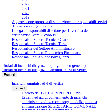
2022
2021
2020
2019
Approvazione proposta di valutazione dei responsabili servizi
di posizione organizzativa
Delega ai responsabili di settore per la verifica delle
certificazioni verdi Covid-19
Responsabile Settore Tecnico Quarto
Responsabile Settore Tecnico Terzo
Responsabile del Settore Amministrativo
Responsabile Settore Economico Finanziario
Responsabili della Videosorveglianza
Titolari di incarichi dirigenziali (dirigenti non generali)
Titolari di incarichi dirigenziali amministrativi di vertice
Espandi
Incarichi amministrativi di vertice
Espandi
Decreto del 17.01.2019 N.PROT. 395
Estremi ed atti di conferimento di incarichi
amministrativi di vertice a soggetti della pubblica
amministrazione SEGRETARIO COMUNALE