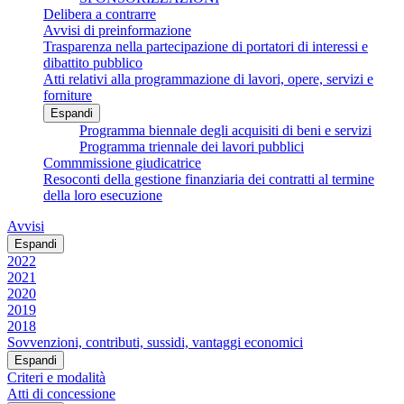
Delibera a contrarre
Avvisi di preinformazione
Trasparenza nella partecipazione di portatori di interessi e
dibattito pubblico
Atti relativi alla programmazione di lavori, opere, servizi e
forniture
Espandi
Programma biennale degli acquisiti di beni e servizi
Programma triennale dei lavori pubblici
Commmissione giudicatrice
Resoconti della gestione finanziaria dei contratti al termine
della loro esecuzione
Avvisi
Espandi
2022
2021
2020
2019
2018
Sovvenzioni, contributi, sussidi, vantaggi economici
Espandi
Criteri e modalità
Atti di concessione