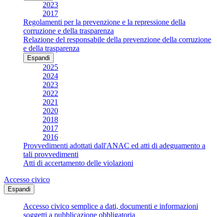
2023
2017
Regolamenti per la prevenzione e la repressione della
corruzione e della trasparenza
Relazione del responsabile della prevenzione della corruzione
e della trasparenza
Espandi
2025
2024
2023
2022
2021
2020
2018
2017
2016
Provvedimenti adottati dall'ANAC ed atti di adeguamento a
tali provvedimenti
Atti di accertamento delle violazioni
Accesso civico
Espandi
Accesso civico semplice a dati, documenti e informazioni
soggetti a pubblicazione obbligatoria