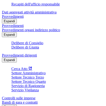
Recapiti dell'ufficio responsabile
Dati aggregati attività amministrativa
Provvedimenti
Espandi
Provvedimenti
Provvedimenti organi indirizzo politico
Espandi
Delibere di Consiglio
Delibere di Giunta
Provvedimenti dirigenti
Espandi
Cerca Atto
Settore Amministrativo
Settore Tecnico Terzo
Settore Tecnico Quarto
Servizio di Ragioneria
Servizio Vigilanza
Controlli sulle imprese
Bandi di gara e contratti