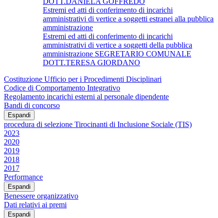
DOTT.DANIELA GOFFREDO
Estremi ed atti di conferimento di incarichi
amministrativi di vertice a soggetti estranei alla pubblica
amministrazione
Estremi ed atti di conferimento di incarichi
amministrativi di vertice a soggetti della pubblica
amministrazione SEGRETARIO COMUNALE
DOTT.TERESA GIORDANO
Costituzione Ufficio per i Procedimenti Disciplinari
Codice di Comportamento Integrativo
Regolamento incarichi esterni al personale dipendente
Bandi di concorso
Espandi
procedura di selezione Tirocinanti di Inclusione Sociale (TIS)
2023
2020
2019
2018
2017
Performance
Espandi
Benessere organizzativo
Dati relativi ai premi
Espandi