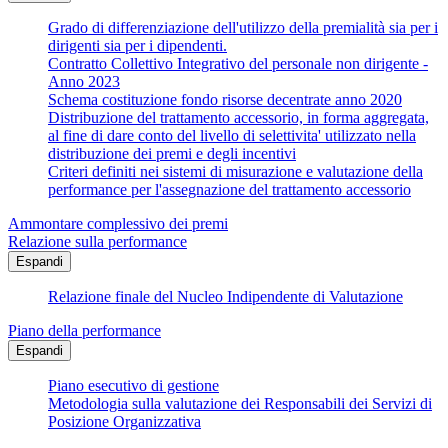
Grado di differenziazione dell'utilizzo della premialità sia per i
dirigenti sia per i dipendenti.
Contratto Collettivo Integrativo del personale non dirigente -
Anno 2023
Schema costituzione fondo risorse decentrate anno 2020
Distribuzione del trattamento accessorio, in forma aggregata,
al fine di dare conto del livello di selettivita' utilizzato nella
distribuzione dei premi e degli incentivi
Criteri definiti nei sistemi di misurazione e valutazione della
performance per l'assegnazione del trattamento accessorio
Ammontare complessivo dei premi
Relazione sulla performance
Espandi
Relazione finale del Nucleo Indipendente di Valutazione
Piano della performance
Espandi
Piano esecutivo di gestione
Metodologia sulla valutazione dei Responsabili dei Servizi di
Posizione Organizzativa