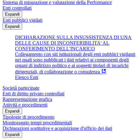
Sistema di misurazione e valutazione della Performance
Enti controllati
Espandi
Enti pubblici vigilati
Espandi
DICHIARAZIONE SULLA INSUSSISTENZA DI UNA
DELLE CAUSE DI INCONFERIBILITA' AL
CONFERIMENTO DELL'INCARICO
Collegamento con siti istituzionali degli enti pubblici vigilanti
nei quali sono pubblicati i dati relativi ai componenti degli
organi di indirizzo politico e ai soggetti titolari di incarichi
dirigenziali, di collaborazione o consulenza
Elenco Enti
Società partecipate
Enti di diritto privato controllati
Rappresentazione grafica
Attività e procedimenti
Espandi
Tipologie di procedimento
Monitoraggio tempi procedimentali
Dichiarazioni sostitutive e acquisizione d'ufficio dei dati
Espandi