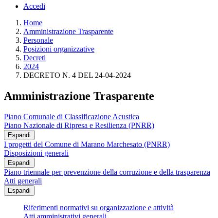
Accedi
Home
Amministrazione Trasparente
Personale
Posizioni organizzative
Decreti
2024
DECRETO N. 4 DEL 24-04-2024
Amministrazione Trasparente
Piano Comunale di Classificazione Acustica
Piano Nazionale di Ripresa e Resilienza (PNRR)
Espandi
I progetti del Comune di Marano Marchesato (PNRR)
Disposizioni generali
Espandi
Piano triennale per prevenzione della corruzione e della trasparenza
Atti generali
Espandi
Riferimenti normativi su organizzazione e attività
Atti amministrativi generali