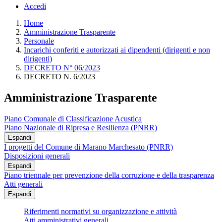
Accedi
Home
Amministrazione Trasparente
Personale
Incarichi conferiti e autorizzati ai dipendenti (dirigenti e non
dirigenti)
DECRETO N° 06/2023
DECRETO N. 6/2023
Amministrazione Trasparente
Piano Comunale di Classificazione Acustica
Piano Nazionale di Ripresa e Resilienza (PNRR)
Espandi
I progetti del Comune di Marano Marchesato (PNRR)
Disposizioni generali
Espandi
Piano triennale per prevenzione della corruzione e della trasparenza
Atti generali
Espandi
Riferimenti normativi su organizzazione e attività
Atti amministrativi generali