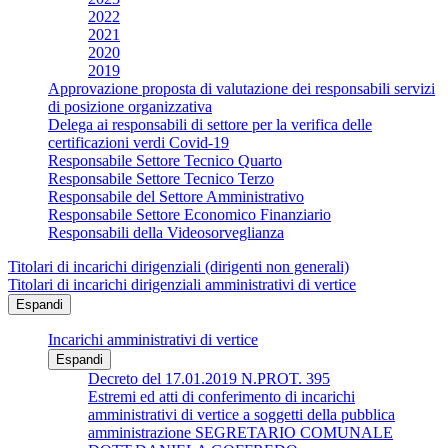
2022
2021
2020
2019
Approvazione proposta di valutazione dei responsabili servizi
di posizione organizzativa
Delega ai responsabili di settore per la verifica delle
certificazioni verdi Covid-19
Responsabile Settore Tecnico Quarto
Responsabile Settore Tecnico Terzo
Responsabile del Settore Amministrativo
Responsabile Settore Economico Finanziario
Responsabili della Videosorveglianza
Titolari di incarichi dirigenziali (dirigenti non generali)
Titolari di incarichi dirigenziali amministrativi di vertice
Espandi
Incarichi amministrativi di vertice
Espandi
Decreto del 17.01.2019 N.PROT. 395
Estremi ed atti di conferimento di incarichi
amministrativi di vertice a soggetti della pubblica
amministrazione SEGRETARIO COMUNALE