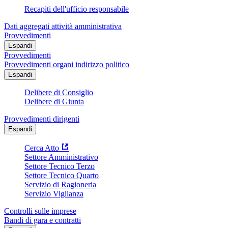
Recapiti dell'ufficio responsabile
Dati aggregati attività amministrativa
Provvedimenti
Espandi
Provvedimenti
Provvedimenti organi indirizzo politico
Espandi
Delibere di Consiglio
Delibere di Giunta
Provvedimenti dirigenti
Espandi
Cerca Atto
Settore Amministrativo
Settore Tecnico Terzo
Settore Tecnico Quarto
Servizio di Ragioneria
Servizio Vigilanza
Controlli sulle imprese
Bandi di gara e contratti