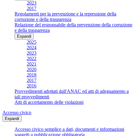
2023
2017
Regolamenti per la prevenzione e la repressione della
corruzione e della trasparenza
Relazione del responsabile della prevenzione della corruzione
e della trasparenza
Espandi
2025
2024
2023
2022
2021
2020
2018
2017
2016
Provvedimenti adottati dall'ANAC ed atti di adeguamento a
tali provvedimenti
Atti di accertamento delle violazioni
Accesso civico
Espandi
Accesso civico semplice a dati, documenti e informazioni
soggetti a pubblicazione obbligatoria