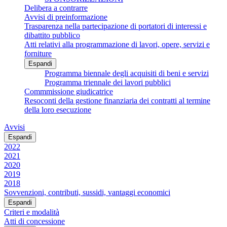
Delibera a contrarre
Avvisi di preinformazione
Trasparenza nella partecipazione di portatori di interessi e
dibattito pubblico
Atti relativi alla programmazione di lavori, opere, servizi e
forniture
Espandi
Programma biennale degli acquisiti di beni e servizi
Programma triennale dei lavori pubblici
Commmissione giudicatrice
Resoconti della gestione finanziaria dei contratti al termine
della loro esecuzione
Avvisi
Espandi
2022
2021
2020
2019
2018
Sovvenzioni, contributi, sussidi, vantaggi economici
Espandi
Criteri e modalità
Atti di concessione