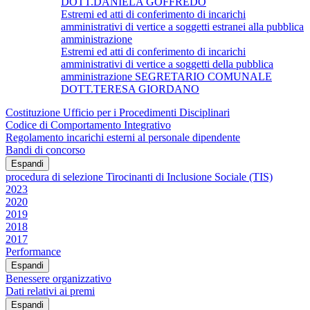
DOTT.DANIELA GOFFREDO
Estremi ed atti di conferimento di incarichi
amministrativi di vertice a soggetti estranei alla pubblica
amministrazione
Estremi ed atti di conferimento di incarichi
amministrativi di vertice a soggetti della pubblica
amministrazione SEGRETARIO COMUNALE
DOTT.TERESA GIORDANO
Costituzione Ufficio per i Procedimenti Disciplinari
Codice di Comportamento Integrativo
Regolamento incarichi esterni al personale dipendente
Bandi di concorso
Espandi
procedura di selezione Tirocinanti di Inclusione Sociale (TIS)
2023
2020
2019
2018
2017
Performance
Espandi
Benessere organizzativo
Dati relativi ai premi
Espandi