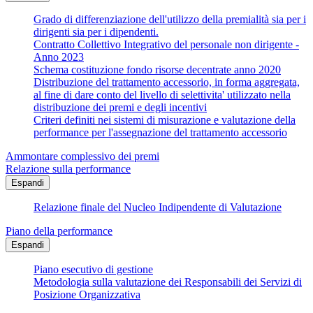
Grado di differenziazione dell'utilizzo della premialità sia per i
dirigenti sia per i dipendenti.
Contratto Collettivo Integrativo del personale non dirigente -
Anno 2023
Schema costituzione fondo risorse decentrate anno 2020
Distribuzione del trattamento accessorio, in forma aggregata,
al fine di dare conto del livello di selettivita' utilizzato nella
distribuzione dei premi e degli incentivi
Criteri definiti nei sistemi di misurazione e valutazione della
performance per l'assegnazione del trattamento accessorio
Ammontare complessivo dei premi
Relazione sulla performance
Espandi
Relazione finale del Nucleo Indipendente di Valutazione
Piano della performance
Espandi
Piano esecutivo di gestione
Metodologia sulla valutazione dei Responsabili dei Servizi di
Posizione Organizzativa