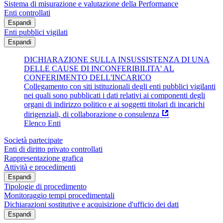
Sistema di misurazione e valutazione della Performance
Enti controllati
Espandi
Enti pubblici vigilati
Espandi
DICHIARAZIONE SULLA INSUSSISTENZA DI UNA
DELLE CAUSE DI INCONFERIBILITA' AL
CONFERIMENTO DELL'INCARICO
Collegamento con siti istituzionali degli enti pubblici vigilanti
nei quali sono pubblicati i dati relativi ai componenti degli
organi di indirizzo politico e ai soggetti titolari di incarichi
dirigenziali, di collaborazione o consulenza
Elenco Enti
Società partecipate
Enti di diritto privato controllati
Rappresentazione grafica
Attività e procedimenti
Espandi
Tipologie di procedimento
Monitoraggio tempi procedimentali
Dichiarazioni sostitutive e acquisizione d'ufficio dei dati
Espandi