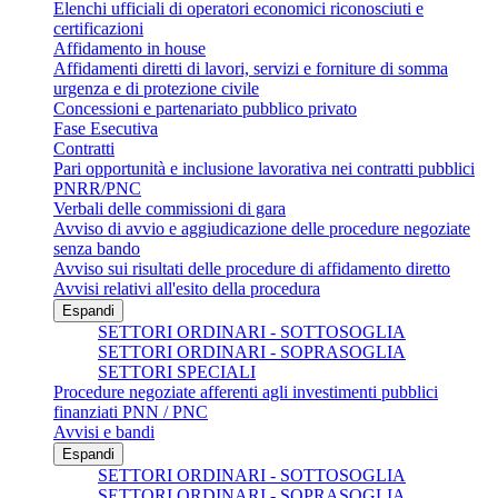
Elenchi ufficiali di operatori economici riconosciuti e
certificazioni
Affidamento in house
Affidamenti diretti di lavori, servizi e forniture di somma
urgenza e di protezione civile
Concessioni e partenariato pubblico privato
Fase Esecutiva
Contratti
Pari opportunità e inclusione lavorativa nei contratti pubblici
PNRR/PNC
Verbali delle commissioni di gara
Avviso di avvio e aggiudicazione delle procedure negoziate
senza bando
Avviso sui risultati delle procedure di affidamento diretto
Avvisi relativi all'esito della procedura
Espandi
SETTORI ORDINARI - SOTTOSOGLIA
SETTORI ORDINARI - SOPRASOGLIA
SETTORI SPECIALI
Procedure negoziate afferenti agli investimenti pubblici
finanziati PNN / PNC
Avvisi e bandi
Espandi
SETTORI ORDINARI - SOTTOSOGLIA
SETTORI ORDINARI - SOPRASOGLIA