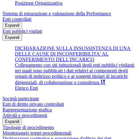
Posizione Organizzativa
Sistema di misurazione e valutazione della Performance
Enti controllati
Espandi
Enti pubblici vigilati
Espandi
DICHIARAZIONE SULLA INSUSSISTENZA DI UNA
DELLE CAUSE DI INCONFERIBILITA' AL
CONFERIMENTO DELL'INCARICO
Collegamento con siti istituzionali degli enti pubblici vigilanti
nei quali sono pubblicati i dati relativi ai componenti degli
organi di indirizzo politico e ai soggetti titolari di incarichi
dirigenziali, di collaborazione o consulenza
Elenco Enti
Società partecipate
Enti di diritto privato controllati
Rappresentazione grafica
Attività e procedimenti
Espandi
Tipologie di procedimento
Monitoraggio tempi procedimentali
Dichiarazioni sostitutive e acquisizione d'ufficio dei dati