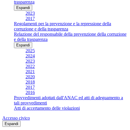
trasparenza
Espandi
2023
2017
Regolamenti per la prevenzione e la repressione della
corruzione e della trasparenza
Relazione del responsabile della prevenzione della corruzione
e della trasparenza
Espandi
2025
2024
2023
2022
2021
2020
2018
2017
2016
Provvedimenti adottati dall'ANAC ed atti di adeguamento a
tali provvedimenti
Atti di accertamento delle violazioni
Accesso civico
Espandi