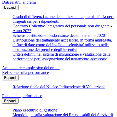
Dati relativi ai premi
Espandi
Grado di differenziazione dell'utilizzo della premialità sia per i
dirigenti sia per i dipendenti.
Contratto Collettivo Integrativo del personale non dirigente -
Anno 2023
Schema costituzione fondo risorse decentrate anno 2020
Distribuzione del trattamento accessorio, in forma aggregata,
al fine di dare conto del livello di selettivita' utilizzato nella
distribuzione dei premi e degli incentivi
Criteri definiti nei sistemi di misurazione e valutazione della
performance per l'assegnazione del trattamento accessorio
Ammontare complessivo dei premi
Relazione sulla performance
Espandi
Relazione finale del Nucleo Indipendente di Valutazione
Piano della performance
Espandi
Piano esecutivo di gestione
Metodologia sulla valutazione dei Responsabili dei Servizi di