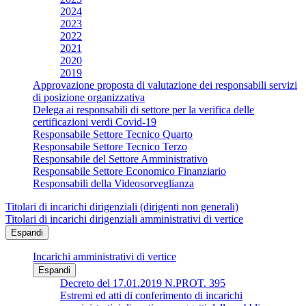
2024
2023
2022
2021
2020
2019
Approvazione proposta di valutazione dei responsabili servizi
di posizione organizzativa
Delega ai responsabili di settore per la verifica delle
certificazioni verdi Covid-19
Responsabile Settore Tecnico Quarto
Responsabile Settore Tecnico Terzo
Responsabile del Settore Amministrativo
Responsabile Settore Economico Finanziario
Responsabili della Videosorveglianza
Titolari di incarichi dirigenziali (dirigenti non generali)
Titolari di incarichi dirigenziali amministrativi di vertice
Espandi
Incarichi amministrativi di vertice
Espandi
Decreto del 17.01.2019 N.PROT. 395
Estremi ed atti di conferimento di incarichi