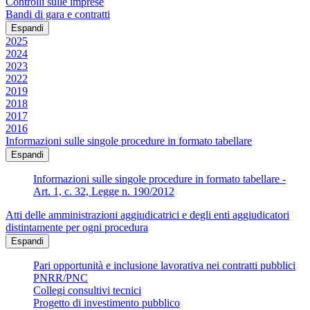
Controlli sulle imprese
Bandi di gara e contratti
Espandi
2025
2024
2023
2022
2019
2018
2017
2016
Informazioni sulle singole procedure in formato tabellare
Espandi
Informazioni sulle singole procedure in formato tabellare -
Art. 1, c. 32, Legge n. 190/2012
Atti delle amministrazioni aggiudicatrici e degli enti aggiudicatori
distintamente per ogni procedura
Espandi
Pari opportunità e inclusione lavorativa nei contratti pubblici
PNRR/PNC
Collegi consultivi tecnici
Progetto di investimento pubblico