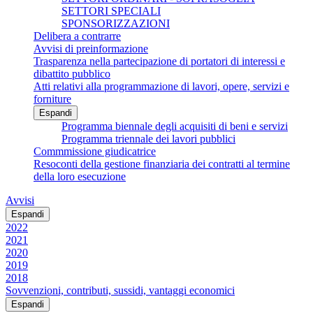
SETTORI SPECIALI
SPONSORIZZAZIONI
Delibera a contrarre
Avvisi di preinformazione
Trasparenza nella partecipazione di portatori di interessi e
dibattito pubblico
Atti relativi alla programmazione di lavori, opere, servizi e
forniture
Espandi
Programma biennale degli acquisiti di beni e servizi
Programma triennale dei lavori pubblici
Commmissione giudicatrice
Resoconti della gestione finanziaria dei contratti al termine
della loro esecuzione
Avvisi
Espandi
2022
2021
2020
2019
2018
Sovvenzioni, contributi, sussidi, vantaggi economici
Espandi