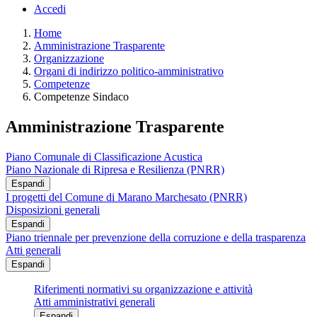
Accedi
Home
Amministrazione Trasparente
Organizzazione
Organi di indirizzo politico-amministrativo
Competenze
Competenze Sindaco
Amministrazione Trasparente
Piano Comunale di Classificazione Acustica
Piano Nazionale di Ripresa e Resilienza (PNRR)
Espandi
I progetti del Comune di Marano Marchesato (PNRR)
Disposizioni generali
Espandi
Piano triennale per prevenzione della corruzione e della trasparenza
Atti generali
Espandi
Riferimenti normativi su organizzazione e attività
Atti amministrativi generali
Espandi