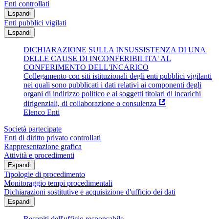
Enti controllati
Espandi
Enti pubblici vigilati
Espandi
DICHIARAZIONE SULLA INSUSSISTENZA DI UNA
DELLE CAUSE DI INCONFERIBILITA' AL
CONFERIMENTO DELL'INCARICO
Collegamento con siti istituzionali degli enti pubblici vigilanti
nei quali sono pubblicati i dati relativi ai componenti degli
organi di indirizzo politico e ai soggetti titolari di incarichi
dirigenziali, di collaborazione o consulenza
Elenco Enti
Società partecipate
Enti di diritto privato controllati
Rappresentazione grafica
Attività e procedimenti
Espandi
Tipologie di procedimento
Monitoraggio tempi procedimentali
Dichiarazioni sostitutive e acquisizione d'ufficio dei dati
Espandi
Recapiti dell'ufficio responsabile