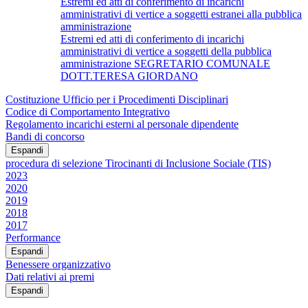
Estremi ed atti di conferimento di incarichi
amministrativi di vertice a soggetti estranei alla pubblica
amministrazione
Estremi ed atti di conferimento di incarichi
amministrativi di vertice a soggetti della pubblica
amministrazione SEGRETARIO COMUNALE
DOTT.TERESA GIORDANO
Costituzione Ufficio per i Procedimenti Disciplinari
Codice di Comportamento Integrativo
Regolamento incarichi esterni al personale dipendente
Bandi di concorso
Espandi
procedura di selezione Tirocinanti di Inclusione Sociale (TIS)
2023
2020
2019
2018
2017
Performance
Espandi
Benessere organizzativo
Dati relativi ai premi
Espandi