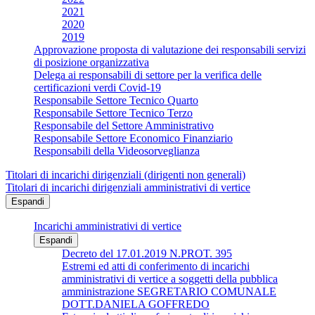
2021
2020
2019
Approvazione proposta di valutazione dei responsabili servizi
di posizione organizzativa
Delega ai responsabili di settore per la verifica delle
certificazioni verdi Covid-19
Responsabile Settore Tecnico Quarto
Responsabile Settore Tecnico Terzo
Responsabile del Settore Amministrativo
Responsabile Settore Economico Finanziario
Responsabili della Videosorveglianza
Titolari di incarichi dirigenziali (dirigenti non generali)
Titolari di incarichi dirigenziali amministrativi di vertice
Espandi
Incarichi amministrativi di vertice
Espandi
Decreto del 17.01.2019 N.PROT. 395
Estremi ed atti di conferimento di incarichi
amministrativi di vertice a soggetti della pubblica
amministrazione SEGRETARIO COMUNALE
DOTT.DANIELA GOFFREDO