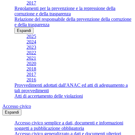
2017
Regolamenti per la prevenzione e la repressione della
corruzione e della trasparenza
Relazione del responsabile della prevenzione della corruzione
e della trasparenza
Espandi
2025
2024
2023
2022
2021
2020
2018
2017
2016
Provvedimenti adottati dall'ANAC ed atti di adeguamento a
tali provvedimenti
Atti di accertamento delle violazioni
Accesso civico
Espandi
Accesso civico semplice a dati, documenti e informazioni
soggetti a pubblicazione obbligatoria
Accesso civico generalizzato a dati e documenti ulteriori