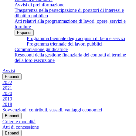
Avvisi di preinformazione
Trasparenza nella partecipazione di portatori di interessi e
dibattito pubblico
Atti relativi alla programmazione di lavori, opere, servizi e
forniture
Espandi
Programma biennale degli acquisiti di beni e servizi
Programma triennale dei lavori pubblici
Commmissione giudicatrice
Resoconti della gestione finanziaria dei contratti al termine
della loro esecuzione
Avvisi
Espandi
2022
2021
2020
2019
2018
Sovvenzioni, contributi, sussidi, vantaggi economici
Espandi
Criteri e modalità
Atti di concessione
Espandi