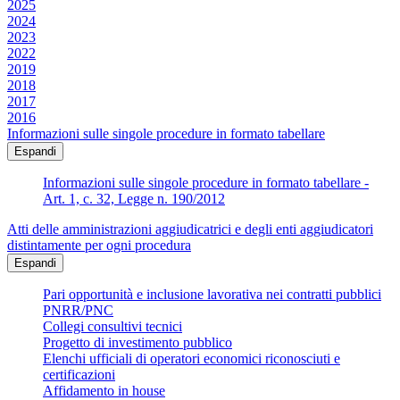
2025
2024
2023
2022
2019
2018
2017
2016
Informazioni sulle singole procedure in formato tabellare
Espandi
Informazioni sulle singole procedure in formato tabellare -
Art. 1, c. 32, Legge n. 190/2012
Atti delle amministrazioni aggiudicatrici e degli enti aggiudicatori
distintamente per ogni procedura
Espandi
Pari opportunità e inclusione lavorativa nei contratti pubblici
PNRR/PNC
Collegi consultivi tecnici
Progetto di investimento pubblico
Elenchi ufficiali di operatori economici riconosciuti e
certificazioni
Affidamento in house