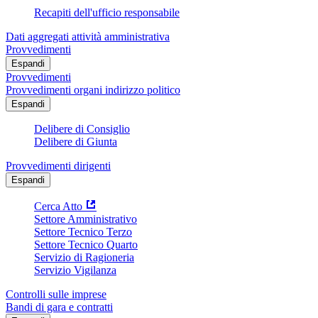
Recapiti dell'ufficio responsabile
Dati aggregati attività amministrativa
Provvedimenti
Espandi
Provvedimenti
Provvedimenti organi indirizzo politico
Espandi
Delibere di Consiglio
Delibere di Giunta
Provvedimenti dirigenti
Espandi
Cerca Atto
Settore Amministrativo
Settore Tecnico Terzo
Settore Tecnico Quarto
Servizio di Ragioneria
Servizio Vigilanza
Controlli sulle imprese
Bandi di gara e contratti