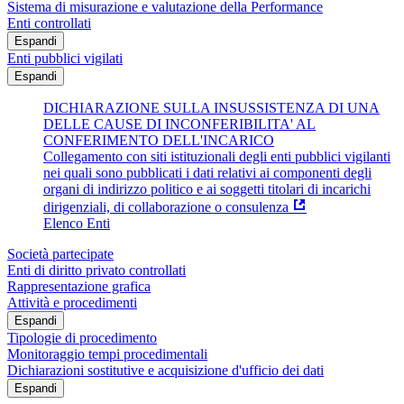
Sistema di misurazione e valutazione della Performance
Enti controllati
Espandi
Enti pubblici vigilati
Espandi
DICHIARAZIONE SULLA INSUSSISTENZA DI UNA
DELLE CAUSE DI INCONFERIBILITA' AL
CONFERIMENTO DELL'INCARICO
Collegamento con siti istituzionali degli enti pubblici vigilanti
nei quali sono pubblicati i dati relativi ai componenti degli
organi di indirizzo politico e ai soggetti titolari di incarichi
dirigenziali, di collaborazione o consulenza
Elenco Enti
Società partecipate
Enti di diritto privato controllati
Rappresentazione grafica
Attività e procedimenti
Espandi
Tipologie di procedimento
Monitoraggio tempi procedimentali
Dichiarazioni sostitutive e acquisizione d'ufficio dei dati
Espandi