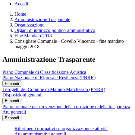
Accedi
Home
Amministrazione Trasparente
Organizzazione
Organi di indirizzo politico-amministrativo
Fine Mandato 2018
Consigliere Comunale - Covello Vincenzo - fine mandato
maggio 2018
Amministrazione Trasparente
Piano Comunale di Classificazione Acustica
Piano Nazionale di Ripresa e Resilienza (PNRR)
Espandi
I progetti del Comune di Marano Marchesato (PNRR)
Disposizioni generali
Espandi
Piano triennale per prevenzione della corruzione e della trasparenza
Atti generali
Espandi
Riferimenti normativi su organizzazione e attività
Atti amministrativi generali