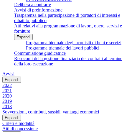
Delibera a contrarre
Avvisi di preinformazione
Trasparenza nella partecipazione di portatori di interessi e
dibattito pubblico
Atti relativi alla programmazione di lavori, opere, servizi e
forniture
Espandi
Programma biennale degli acquisiti di beni e servizi
Programma triennale dei lavori pubblici
Commmissione giudicatrice
Resoconti della gestione finanziaria dei contratti al termine
della loro esecuzione
Avvisi
Espandi
2022
2021
2020
2019
2018
Sovvenzioni, contributi, sussidi, vantaggi economici
Espandi
Criteri e modalità
Atti di concessione