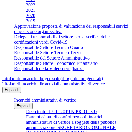
2022
2021
2020
2019
Approvazione proposta di valutazione dei responsabili servizi
di posizione organizzativa
Delega ai responsabili di settore per la verifica delle
certificazioni verdi Covid-19
Responsabile Settore Tecnico Quarto
Responsabile Settore Tecnico Terzo
Responsabile del Settore Amministrativo
Responsabile Settore Economico Finanziario
Responsabili della Videosorveglianza
Titolari di incarichi dirigenziali (dirigenti non generali)
Titolari di incarichi dirigenziali amministrativi di vertice
Espandi
Incarichi amministrativi di vertice
Espandi
Decreto del 17.01.2019 N.PROT. 395
Estremi ed atti di conferimento di incarichi
amministrativi di vertice a soggetti della pubblica
amministrazione SEGRETARIO COMUNALE