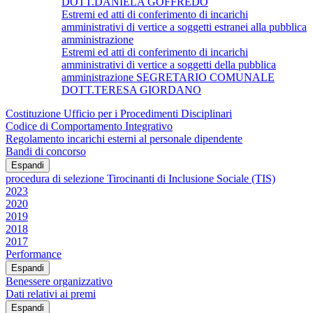
DOTT.DANIELA GOFFREDO
Estremi ed atti di conferimento di incarichi
amministrativi di vertice a soggetti estranei alla pubblica
amministrazione
Estremi ed atti di conferimento di incarichi
amministrativi di vertice a soggetti della pubblica
amministrazione SEGRETARIO COMUNALE
DOTT.TERESA GIORDANO
Costituzione Ufficio per i Procedimenti Disciplinari
Codice di Comportamento Integrativo
Regolamento incarichi esterni al personale dipendente
Bandi di concorso
Espandi
procedura di selezione Tirocinanti di Inclusione Sociale (TIS)
2023
2020
2019
2018
2017
Performance
Espandi
Benessere organizzativo
Dati relativi ai premi
Espandi