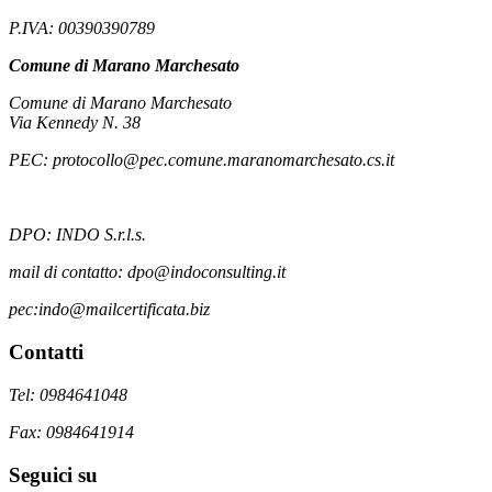
P.IVA: 00390390789
Comune di Marano Marchesato
Comune di Marano Marchesato
Via Kennedy N. 38
PEC: protocollo@pec.comune.maranomarchesato.cs.it
DPO: INDO S.r.l.s.
mail di contatto: dpo@indoconsulting.it
pec:indo@mailcertificata.biz
Contatti
Tel: 0984641048
Fax: 0984641914
Seguici su