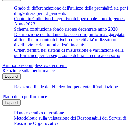
Grado di differenziazione dell'utilizzo della premialità sia per i
dirigenti sia per i dipendenti.
Contratto Collettivo Integrativo del personale non dirigente -
Anno 2023
Schema costituzione fondo risorse decentrate anno 2020
Distribuzione del trattamento accessorio, in forma aggregata,
al fine di dare conto del livello di selettivita' utilizzato nella
distribuzione dei premi e degli incentivi
Criteri definiti nei sistemi di misurazione e valutazione della
performance per l'assegnazione del trattamento accessorio
Ammontare complessivo dei premi
Relazione sulla performance
Espandi
Relazione finale del Nucleo Indipendente di Valutazione
Piano della performance
Espandi
Piano esecutivo di gestione
Metodologia sulla valutazione dei Responsabili dei Servizi di
Posizione Organizzativa