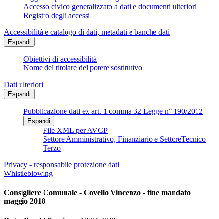
Accesso civico generalizzato a dati e documenti ulteriori
Registro degli accessi
Accessibilità e catalogo di dati, metadati e banche dati
Espandi
Obiettivi di accessibilità
Nome del titolare del potere sostitutivo
Dati ulteriori
Espandi
Pubblicazione dati ex art. 1 comma 32 Legge n° 190/2012
Espandi
File XML per AVCP
Settore Amministrativo, Finanziario e SettoreTecnico
Terzo
Privacy - responsabile protezione dati
Whistleblowing
Consigliere Comunale - Covello Vincenzo - fine mandato
maggio 2018