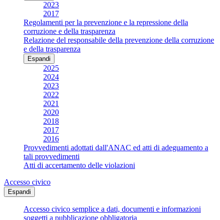
2023
2017
Regolamenti per la prevenzione e la repressione della
corruzione e della trasparenza
Relazione del responsabile della prevenzione della corruzione
e della trasparenza
Espandi
2025
2024
2023
2022
2021
2020
2018
2017
2016
Provvedimenti adottati dall'ANAC ed atti di adeguamento a
tali provvedimenti
Atti di accertamento delle violazioni
Accesso civico
Espandi
Accesso civico semplice a dati, documenti e informazioni
soggetti a pubblicazione obbligatoria