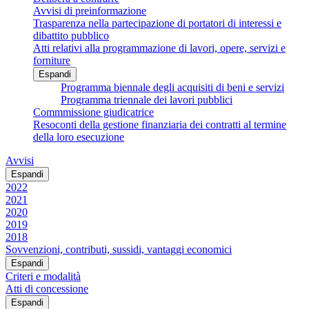
Avvisi di preinformazione
Trasparenza nella partecipazione di portatori di interessi e
dibattito pubblico
Atti relativi alla programmazione di lavori, opere, servizi e
forniture
Espandi
Programma biennale degli acquisiti di beni e servizi
Programma triennale dei lavori pubblici
Commmissione giudicatrice
Resoconti della gestione finanziaria dei contratti al termine
della loro esecuzione
Avvisi
Espandi
2022
2021
2020
2019
2018
Sovvenzioni, contributi, sussidi, vantaggi economici
Espandi
Criteri e modalità
Atti di concessione
Espandi