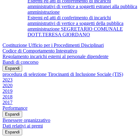
Estremi ed atti di conferimento di incarichi
amministrativi di vertice a soggetti estranei alla pubblica
amministrazione
Estremi ed atti di conferimento di incarichi
amministrativi di vertice a soggetti della pubblica
amministrazione SEGRETARIO COMUNALE
DOTT.TERESA GIORDANO
Costituzione Ufficio per i Procedimenti Disciplinari
Codice di Comportamento Integrativo
Regolamento incarichi esterni al personale dipendente
Bandi di concorso
Espandi
procedura di selezione Tirocinanti di Inclusione Sociale (TIS)
2023
2020
2019
2018
2017
Performance
Espandi
Benessere organizzativo
Dati relativi ai premi
Espandi