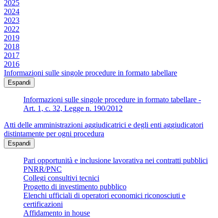
2025
2024
2023
2022
2019
2018
2017
2016
Informazioni sulle singole procedure in formato tabellare
Espandi
Informazioni sulle singole procedure in formato tabellare -
Art. 1, c. 32, Legge n. 190/2012
Atti delle amministrazioni aggiudicatrici e degli enti aggiudicatori
distintamente per ogni procedura
Espandi
Pari opportunità e inclusione lavorativa nei contratti pubblici
PNRR/PNC
Collegi consultivi tecnici
Progetto di investimento pubblico
Elenchi ufficiali di operatori economici riconosciuti e
certificazioni
Affidamento in house