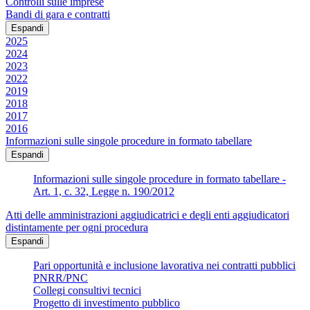
Controlli sulle imprese
Bandi di gara e contratti
Espandi
2025
2024
2023
2022
2019
2018
2017
2016
Informazioni sulle singole procedure in formato tabellare
Espandi
Informazioni sulle singole procedure in formato tabellare -
Art. 1, c. 32, Legge n. 190/2012
Atti delle amministrazioni aggiudicatrici e degli enti aggiudicatori
distintamente per ogni procedura
Espandi
Pari opportunità e inclusione lavorativa nei contratti pubblici
PNRR/PNC
Collegi consultivi tecnici
Progetto di investimento pubblico