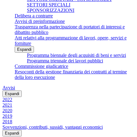
SETTORI SPECIALI
SPONSORIZZAZIONI
Delibera a contrarre
Avvisi di preinformazione
Trasparenza nella partecipazione di portatori di interessi e
dibattito pubblico
Atti relativi alla programmazione di lavori, opere, servizi e
forniture
Espandi
Programma biennale degli acquisiti di beni e servizi
Programma triennale dei lavori pubblici
Commmissione giudicatrice
Resoconti della gestione finanziaria dei contratti al termine
della loro esecuzione
Avvisi
Espandi
2022
2021
2020
2019
2018
Sovvenzioni, contributi, sussidi, vantaggi economici
Espandi