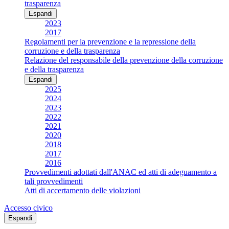
trasparenza
Espandi
2023
2017
Regolamenti per la prevenzione e la repressione della
corruzione e della trasparenza
Relazione del responsabile della prevenzione della corruzione
e della trasparenza
Espandi
2025
2024
2023
2022
2021
2020
2018
2017
2016
Provvedimenti adottati dall'ANAC ed atti di adeguamento a
tali provvedimenti
Atti di accertamento delle violazioni
Accesso civico
Espandi