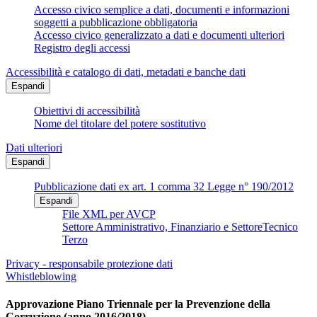
Accesso civico semplice a dati, documenti e informazioni
soggetti a pubblicazione obbligatoria
Accesso civico generalizzato a dati e documenti ulteriori
Registro degli accessi
Accessibilità e catalogo di dati, metadati e banche dati
Espandi
Obiettivi di accessibilità
Nome del titolare del potere sostitutivo
Dati ulteriori
Espandi
Pubblicazione dati ex art. 1 comma 32 Legge n° 190/2012
Espandi
File XML per AVCP
Settore Amministrativo, Finanziario e SettoreTecnico
Terzo
Privacy - responsabile protezione dati
Whistleblowing
Approvazione Piano Triennale per la Prevenzione della
Corruzione (anno 2016/2018)