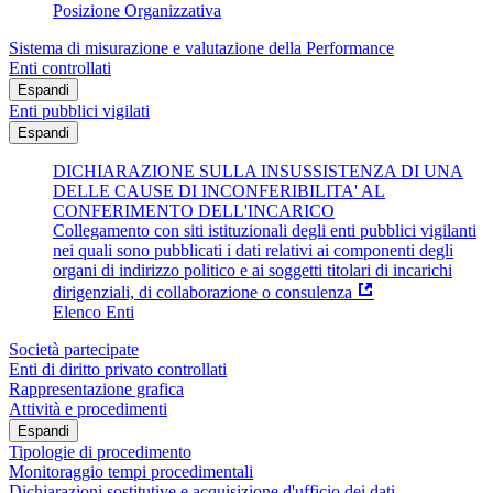
Posizione Organizzativa
Sistema di misurazione e valutazione della Performance
Enti controllati
Espandi
Enti pubblici vigilati
Espandi
DICHIARAZIONE SULLA INSUSSISTENZA DI UNA
DELLE CAUSE DI INCONFERIBILITA' AL
CONFERIMENTO DELL'INCARICO
Collegamento con siti istituzionali degli enti pubblici vigilanti
nei quali sono pubblicati i dati relativi ai componenti degli
organi di indirizzo politico e ai soggetti titolari di incarichi
dirigenziali, di collaborazione o consulenza
Elenco Enti
Società partecipate
Enti di diritto privato controllati
Rappresentazione grafica
Attività e procedimenti
Espandi
Tipologie di procedimento
Monitoraggio tempi procedimentali
Dichiarazioni sostitutive e acquisizione d'ufficio dei dati