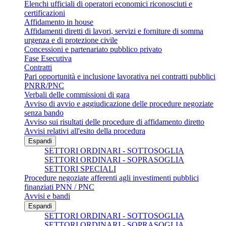
Elenchi ufficiali di operatori economici riconosciuti e
certificazioni
Affidamento in house
Affidamenti diretti di lavori, servizi e forniture di somma
urgenza e di protezione civile
Concessioni e partenariato pubblico privato
Fase Esecutiva
Contratti
Pari opportunità e inclusione lavorativa nei contratti pubblici
PNRR/PNC
Verbali delle commissioni di gara
Avviso di avvio e aggiudicazione delle procedure negoziate
senza bando
Avviso sui risultati delle procedure di affidamento diretto
Avvisi relativi all'esito della procedura
Espandi
SETTORI ORDINARI - SOTTOSOGLIA
SETTORI ORDINARI - SOPRASOGLIA
SETTORI SPECIALI
Procedure negoziate afferenti agli investimenti pubblici
finanziati PNN / PNC
Avvisi e bandi
Espandi
SETTORI ORDINARI - SOTTOSOGLIA
SETTORI ORDINARI - SOPRASOGLIA