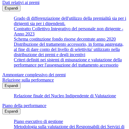
Dati relativi ai premi
Espandi
Grado di differenziazione dell'utilizzo della premialità sia per i
dirigenti sia per i dipendenti.
Contratto Collettivo Integrativo del personale non dirigente -
Anno 2023
Schema costituzione fondo risorse decentrate anno 2020
Distribuzione del trattamento accessorio, in forma aggregata,
al fine di dare conto del livello di selettivita' utilizzato nella
distribuzione dei premi e degli incentivi
Criteri definiti nei sistemi di misurazione e valutazione della
performance per l'assegnazione del trattamento accessorio
Ammontare complessivo dei premi
Relazione sulla performance
Espandi
Relazione finale del Nucleo Indipendente di Valutazione
Piano della performance
Espandi
Piano esecutivo di gestione
Metodologia sulla valutazione dei Responsabili dei Servizi di