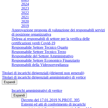
2024
2023
2022
2021
2020
2019
Approvazione proposta di valutazione dei responsabili servizi
di posizione organizzativa
Delega ai responsabili di settore per la verifica delle
certificazioni verdi Covid-19
Responsabile Settore Tecnico Quarto
Responsabile Settore Tecnico Terzo
Responsabile del Settore Amministrativo
Responsabile Settore Economico Finanziario
Responsabili della Videosorveglianza
Titolari di incarichi dirigenziali (dirigenti non generali)
Titolari di incarichi dirigenziali amministrativi di vertice
Espandi
Incarichi amministrativi di vertice
Espandi
Decreto del 17.01.2019 N.PROT. 395
Estremi ed atti di conferimento di incarichi