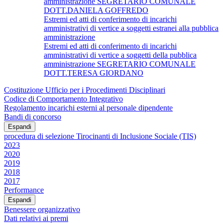
amministrazione SEGRETARIO COMUNALE
DOTT.DANIELA GOFFREDO
Estremi ed atti di conferimento di incarichi
amministrativi di vertice a soggetti estranei alla pubblica
amministrazione
Estremi ed atti di conferimento di incarichi
amministrativi di vertice a soggetti della pubblica
amministrazione SEGRETARIO COMUNALE
DOTT.TERESA GIORDANO
Costituzione Ufficio per i Procedimenti Disciplinari
Codice di Comportamento Integrativo
Regolamento incarichi esterni al personale dipendente
Bandi di concorso
Espandi
procedura di selezione Tirocinanti di Inclusione Sociale (TIS)
2023
2020
2019
2018
2017
Performance
Espandi
Benessere organizzativo
Dati relativi ai premi