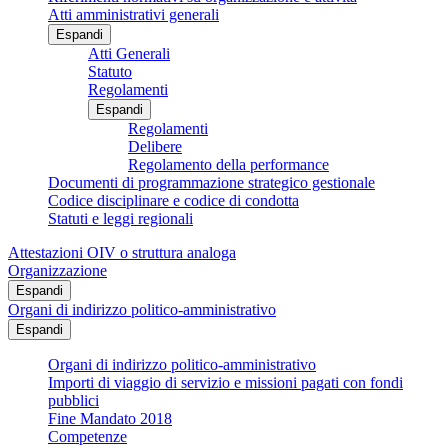
Atti amministrativi generali
Espandi
Atti Generali
Statuto
Regolamenti
Espandi
Regolamenti
Delibere
Regolamento della performance
Documenti di programmazione strategico gestionale
Codice disciplinare e codice di condotta
Statuti e leggi regionali
Attestazioni OIV o struttura analoga
Organizzazione
Espandi
Organi di indirizzo politico-amministrativo
Espandi
Organi di indirizzo politico-amministrativo
Importi di viaggio di servizio e missioni pagati con fondi
pubblici
Fine Mandato 2018
Competenze