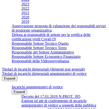
2023
2022
2021
2020
2019
Approvazione proposta di valutazione dei responsabili servizi
di posizione organizzativa
Delega ai responsabili di settore per la verifica delle
certificazioni verdi Covid-19
Responsabile Settore Tecnico Quarto
Responsabile Settore Tecnico Terzo
Responsabile del Settore Amministrativo
Responsabile Settore Economico Finanziario
Responsabili della Videosorveglianza
Titolari di incarichi dirigenziali (dirigenti non generali)
Titolari di incarichi dirigenziali amministrativi di vertice
Espandi
Incarichi amministrativi di vertice
Espandi
Decreto del 17.01.2019 N.PROT. 395
Estremi ed atti di conferimento di incarichi
amministrativi di vertice a soggetti della pubblica