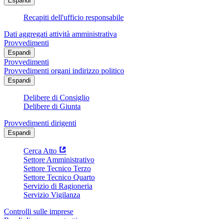
Espandi
Recapiti dell'ufficio responsabile
Dati aggregati attività amministrativa
Provvedimenti
Espandi
Provvedimenti
Provvedimenti organi indirizzo politico
Espandi
Delibere di Consiglio
Delibere di Giunta
Provvedimenti dirigenti
Espandi
Cerca Atto
Settore Amministrativo
Settore Tecnico Terzo
Settore Tecnico Quarto
Servizio di Ragioneria
Servizio Vigilanza
Controlli sulle imprese