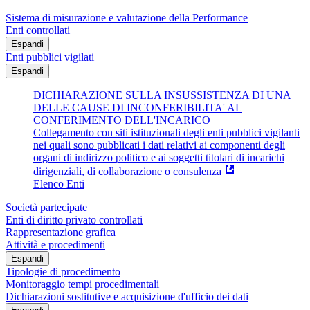
Sistema di misurazione e valutazione della Performance
Enti controllati
Espandi
Enti pubblici vigilati
Espandi
DICHIARAZIONE SULLA INSUSSISTENZA DI UNA
DELLE CAUSE DI INCONFERIBILITA' AL
CONFERIMENTO DELL'INCARICO
Collegamento con siti istituzionali degli enti pubblici vigilanti
nei quali sono pubblicati i dati relativi ai componenti degli
organi di indirizzo politico e ai soggetti titolari di incarichi
dirigenziali, di collaborazione o consulenza
Elenco Enti
Società partecipate
Enti di diritto privato controllati
Rappresentazione grafica
Attività e procedimenti
Espandi
Tipologie di procedimento
Monitoraggio tempi procedimentali
Dichiarazioni sostitutive e acquisizione d'ufficio dei dati