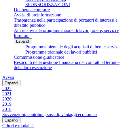
SPONSORIZZAZIONI
Delibera a contrarre
Avvisi di preinformazione
Trasparenza nella partecipazione di portatori di interessi e
dibattito pubblico
Atti relativi alla programmazione di lavori, opere, servizi e
forniture
Espandi
Programma biennale degli acquisiti di beni e servizi
Programma triennale dei lavori pubblici
Commmissione giudicatrice
Resoconti della gestione finanziaria dei contratti al termine
della loro esecuzione
Avvisi
Espandi
2022
2021
2020
2019
2018
Sovvenzioni, contributi, sussidi, vantaggi economici
Espandi
Criteri e modalità