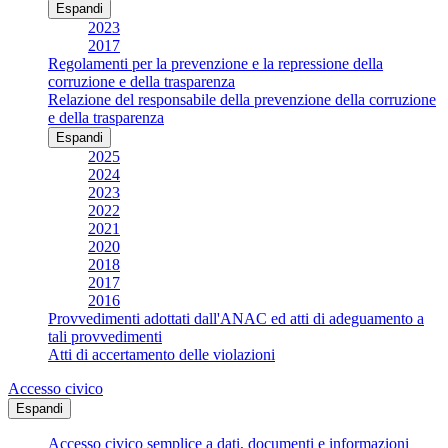
Espandi
2023
2017
Regolamenti per la prevenzione e la repressione della
corruzione e della trasparenza
Relazione del responsabile della prevenzione della corruzione
e della trasparenza
Espandi
2025
2024
2023
2022
2021
2020
2018
2017
2016
Provvedimenti adottati dall'ANAC ed atti di adeguamento a
tali provvedimenti
Atti di accertamento delle violazioni
Accesso civico
Espandi
Accesso civico semplice a dati, documenti e informazioni