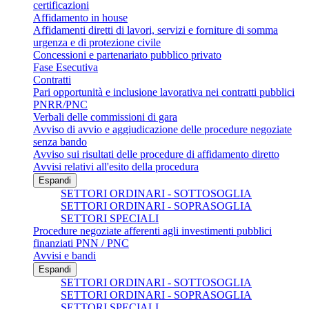
certificazioni
Affidamento in house
Affidamenti diretti di lavori, servizi e forniture di somma
urgenza e di protezione civile
Concessioni e partenariato pubblico privato
Fase Esecutiva
Contratti
Pari opportunità e inclusione lavorativa nei contratti pubblici
PNRR/PNC
Verbali delle commissioni di gara
Avviso di avvio e aggiudicazione delle procedure negoziate
senza bando
Avviso sui risultati delle procedure di affidamento diretto
Avvisi relativi all'esito della procedura
Espandi
SETTORI ORDINARI - SOTTOSOGLIA
SETTORI ORDINARI - SOPRASOGLIA
SETTORI SPECIALI
Procedure negoziate afferenti agli investimenti pubblici
finanziati PNN / PNC
Avvisi e bandi
Espandi
SETTORI ORDINARI - SOTTOSOGLIA
SETTORI ORDINARI - SOPRASOGLIA
SETTORI SPECIALI