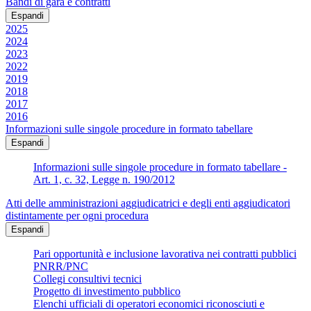
Bandi di gara e contratti
Espandi
2025
2024
2023
2022
2019
2018
2017
2016
Informazioni sulle singole procedure in formato tabellare
Espandi
Informazioni sulle singole procedure in formato tabellare -
Art. 1, c. 32, Legge n. 190/2012
Atti delle amministrazioni aggiudicatrici e degli enti aggiudicatori
distintamente per ogni procedura
Espandi
Pari opportunità e inclusione lavorativa nei contratti pubblici
PNRR/PNC
Collegi consultivi tecnici
Progetto di investimento pubblico
Elenchi ufficiali di operatori economici riconosciuti e