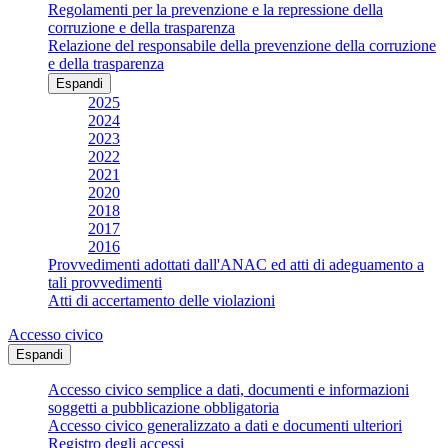
Regolamenti per la prevenzione e la repressione della
corruzione e della trasparenza
Relazione del responsabile della prevenzione della corruzione
e della trasparenza
Espandi
2025
2024
2023
2022
2021
2020
2018
2017
2016
Provvedimenti adottati dall'ANAC ed atti di adeguamento a
tali provvedimenti
Atti di accertamento delle violazioni
Accesso civico
Espandi
Accesso civico semplice a dati, documenti e informazioni
soggetti a pubblicazione obbligatoria
Accesso civico generalizzato a dati e documenti ulteriori
Registro degli accessi