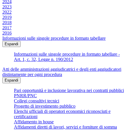
2024
2023
2022
2019
2018
2017
2016
Informazioni sulle singole procedure in formato tabellare
Espandi
Informazioni sulle singole procedure in formato tabellare -
Art. 1, c. 32, Legge n. 190/2012
Atti delle amministrazioni aggiudicatrici e degli enti aggiudicatori
distintamente per ogni procedura
Espandi
Pari opportunità e inclusione lavorativa nei contratti pubblici
PNRR/PNC
Collegi consultivi tecnici
Progetto di investimento pubblico
Elenchi ufficiali di operatori economici riconosciuti e
certificazioni
Affidamento in house
Affidamenti diretti di lavori, servizi e forniture di somma