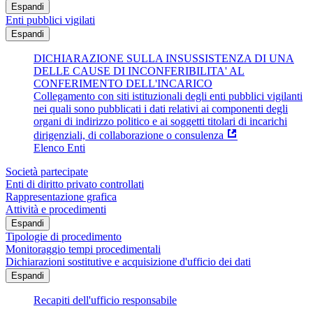
Espandi
Enti pubblici vigilati
Espandi
DICHIARAZIONE SULLA INSUSSISTENZA DI UNA
DELLE CAUSE DI INCONFERIBILITA' AL
CONFERIMENTO DELL'INCARICO
Collegamento con siti istituzionali degli enti pubblici vigilanti
nei quali sono pubblicati i dati relativi ai componenti degli
organi di indirizzo politico e ai soggetti titolari di incarichi
dirigenziali, di collaborazione o consulenza
Elenco Enti
Società partecipate
Enti di diritto privato controllati
Rappresentazione grafica
Attività e procedimenti
Espandi
Tipologie di procedimento
Monitoraggio tempi procedimentali
Dichiarazioni sostitutive e acquisizione d'ufficio dei dati
Espandi
Recapiti dell'ufficio responsabile