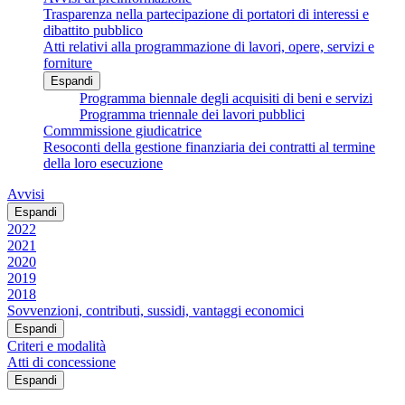
Trasparenza nella partecipazione di portatori di interessi e
dibattito pubblico
Atti relativi alla programmazione di lavori, opere, servizi e
forniture
Espandi
Programma biennale degli acquisiti di beni e servizi
Programma triennale dei lavori pubblici
Commmissione giudicatrice
Resoconti della gestione finanziaria dei contratti al termine
della loro esecuzione
Avvisi
Espandi
2022
2021
2020
2019
2018
Sovvenzioni, contributi, sussidi, vantaggi economici
Espandi
Criteri e modalità
Atti di concessione
Espandi