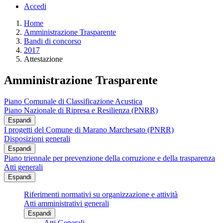
Accedi
Home
Amministrazione Trasparente
Bandi di concorso
2017
Attestazione
Amministrazione Trasparente
Piano Comunale di Classificazione Acustica
Piano Nazionale di Ripresa e Resilienza (PNRR)
Espandi
I progetti del Comune di Marano Marchesato (PNRR)
Disposizioni generali
Espandi
Piano triennale per prevenzione della corruzione e della trasparenza
Atti generali
Espandi
Riferimenti normativi su organizzazione e attività
Atti amministrativi generali
Espandi
Atti Generali