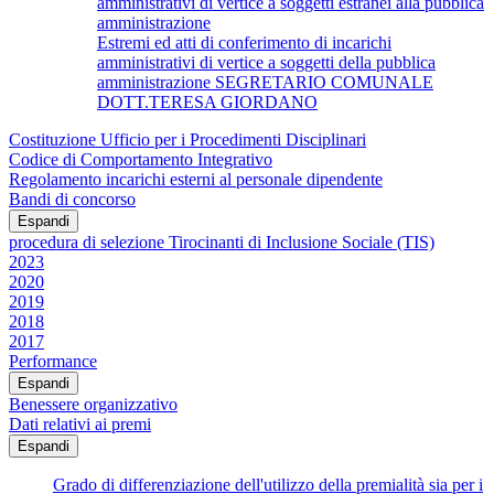
amministrativi di vertice a soggetti estranei alla pubblica
amministrazione
Estremi ed atti di conferimento di incarichi
amministrativi di vertice a soggetti della pubblica
amministrazione SEGRETARIO COMUNALE
DOTT.TERESA GIORDANO
Costituzione Ufficio per i Procedimenti Disciplinari
Codice di Comportamento Integrativo
Regolamento incarichi esterni al personale dipendente
Bandi di concorso
Espandi
procedura di selezione Tirocinanti di Inclusione Sociale (TIS)
2023
2020
2019
2018
2017
Performance
Espandi
Benessere organizzativo
Dati relativi ai premi
Espandi
Grado di differenziazione dell'utilizzo della premialità sia per i