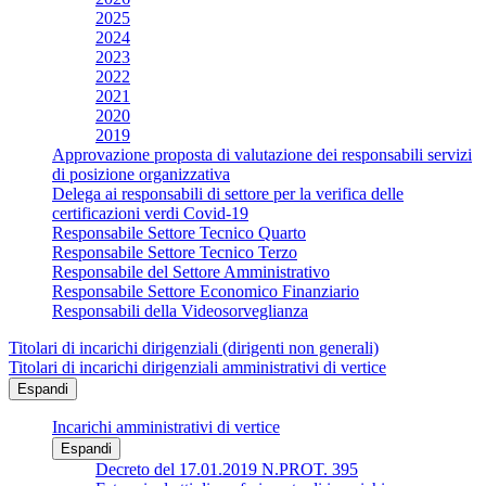
2025
2024
2023
2022
2021
2020
2019
Approvazione proposta di valutazione dei responsabili servizi
di posizione organizzativa
Delega ai responsabili di settore per la verifica delle
certificazioni verdi Covid-19
Responsabile Settore Tecnico Quarto
Responsabile Settore Tecnico Terzo
Responsabile del Settore Amministrativo
Responsabile Settore Economico Finanziario
Responsabili della Videosorveglianza
Titolari di incarichi dirigenziali (dirigenti non generali)
Titolari di incarichi dirigenziali amministrativi di vertice
Espandi
Incarichi amministrativi di vertice
Espandi
Decreto del 17.01.2019 N.PROT. 395