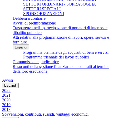
SETTORI ORDINARI - SOPRASOGLIA
SETTORI SPECIALI
SPONSORIZZAZIONI
Delibera a contrarre
Avvisi di preinformazione
Trasparenza nella partecipazione di portatori di interessi e
dibattito pubblico
Atti relativi alla programmazione di lavori, opere, servizi e
forniture
Espandi
Programma biennale degli acquisiti di beni e servizi
Programma triennale dei lavori pubblici
Commmissione giudicatrice
Resoconti della gestione finanziaria dei contratti al termine
della loro esecuzione
Avvisi
Espandi
2022
2021
2020
2019
2018
Sovvenzioni, contributi, sussidi, vantaggi economici