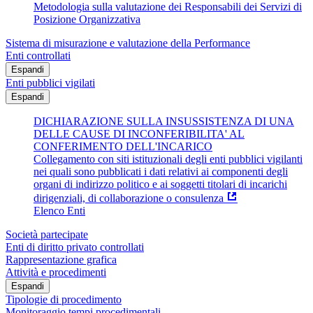
Metodologia sulla valutazione dei Responsabili dei Servizi di
Posizione Organizzativa
Sistema di misurazione e valutazione della Performance
Enti controllati
Espandi
Enti pubblici vigilati
Espandi
DICHIARAZIONE SULLA INSUSSISTENZA DI UNA
DELLE CAUSE DI INCONFERIBILITA' AL
CONFERIMENTO DELL'INCARICO
Collegamento con siti istituzionali degli enti pubblici vigilanti
nei quali sono pubblicati i dati relativi ai componenti degli
organi di indirizzo politico e ai soggetti titolari di incarichi
dirigenziali, di collaborazione o consulenza
Elenco Enti
Società partecipate
Enti di diritto privato controllati
Rappresentazione grafica
Attività e procedimenti
Espandi
Tipologie di procedimento
Monitoraggio tempi procedimentali