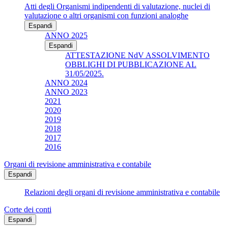
Atti degli Organismi indipendenti di valutazione, nuclei di
valutazione o altri organismi con funzioni analoghe
Espandi
ANNO 2025
Espandi
ATTESTAZIONE NdV ASSOLVIMENTO
OBBLIGHI DI PUBBLICAZIONE AL
31/05/2025.
ANNO 2024
ANNO 2023
2021
2020
2019
2018
2017
2016
Organi di revisione amministrativa e contabile
Espandi
Relazioni degli organi di revisione amministrativa e contabile
Corte dei conti
Espandi