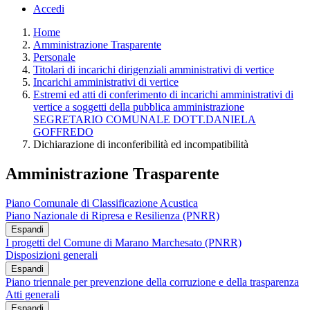
Accedi
Home
Amministrazione Trasparente
Personale
Titolari di incarichi dirigenziali amministrativi di vertice
Incarichi amministrativi di vertice
Estremi ed atti di conferimento di incarichi amministrativi di
vertice a soggetti della pubblica amministrazione
SEGRETARIO COMUNALE DOTT.DANIELA
GOFFREDO
Dichiarazione di inconferibilità ed incompatibilità
Amministrazione Trasparente
Piano Comunale di Classificazione Acustica
Piano Nazionale di Ripresa e Resilienza (PNRR)
Espandi
I progetti del Comune di Marano Marchesato (PNRR)
Disposizioni generali
Espandi
Piano triennale per prevenzione della corruzione e della trasparenza
Atti generali
Espandi