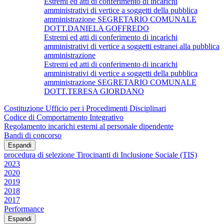
Estremi ed atti di conferimento di incarichi
amministrativi di vertice a soggetti della pubblica
amministrazione SEGRETARIO COMUNALE
DOTT.DANIELA GOFFREDO
Estremi ed atti di conferimento di incarichi
amministrativi di vertice a soggetti estranei alla pubblica
amministrazione
Estremi ed atti di conferimento di incarichi
amministrativi di vertice a soggetti della pubblica
amministrazione SEGRETARIO COMUNALE
DOTT.TERESA GIORDANO
Costituzione Ufficio per i Procedimenti Disciplinari
Codice di Comportamento Integrativo
Regolamento incarichi esterni al personale dipendente
Bandi di concorso
Espandi
procedura di selezione Tirocinanti di Inclusione Sociale (TIS)
2023
2020
2019
2018
2017
Performance
Espandi