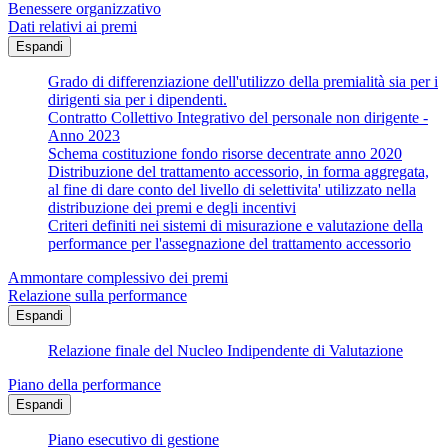
Benessere organizzativo
Dati relativi ai premi
Espandi
Grado di differenziazione dell'utilizzo della premialità sia per i
dirigenti sia per i dipendenti.
Contratto Collettivo Integrativo del personale non dirigente -
Anno 2023
Schema costituzione fondo risorse decentrate anno 2020
Distribuzione del trattamento accessorio, in forma aggregata,
al fine di dare conto del livello di selettivita' utilizzato nella
distribuzione dei premi e degli incentivi
Criteri definiti nei sistemi di misurazione e valutazione della
performance per l'assegnazione del trattamento accessorio
Ammontare complessivo dei premi
Relazione sulla performance
Espandi
Relazione finale del Nucleo Indipendente di Valutazione
Piano della performance
Espandi
Piano esecutivo di gestione