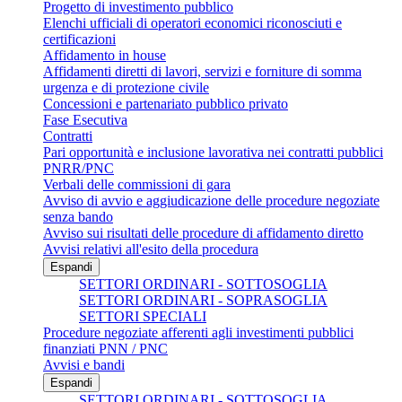
Progetto di investimento pubblico
Elenchi ufficiali di operatori economici riconosciuti e
certificazioni
Affidamento in house
Affidamenti diretti di lavori, servizi e forniture di somma
urgenza e di protezione civile
Concessioni e partenariato pubblico privato
Fase Esecutiva
Contratti
Pari opportunità e inclusione lavorativa nei contratti pubblici
PNRR/PNC
Verbali delle commissioni di gara
Avviso di avvio e aggiudicazione delle procedure negoziate
senza bando
Avviso sui risultati delle procedure di affidamento diretto
Avvisi relativi all'esito della procedura
Espandi
SETTORI ORDINARI - SOTTOSOGLIA
SETTORI ORDINARI - SOPRASOGLIA
SETTORI SPECIALI
Procedure negoziate afferenti agli investimenti pubblici
finanziati PNN / PNC
Avvisi e bandi
Espandi
SETTORI ORDINARI - SOTTOSOGLIA