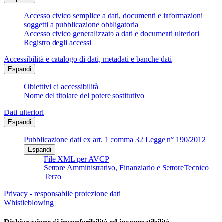
Accesso civico semplice a dati, documenti e informazioni
soggetti a pubblicazione obbligatoria
Accesso civico generalizzato a dati e documenti ulteriori
Registro degli accessi
Accessibilità e catalogo di dati, metadati e banche dati
Espandi
Obiettivi di accessibilità
Nome del titolare del potere sostitutivo
Dati ulteriori
Espandi
Pubblicazione dati ex art. 1 comma 32 Legge n° 190/2012
Espandi
File XML per AVCP
Settore Amministrativo, Finanziario e SettoreTecnico
Terzo
Privacy - responsabile protezione dati
Whistleblowing
Dichiarazione di inconferibilità ed incompatibilità