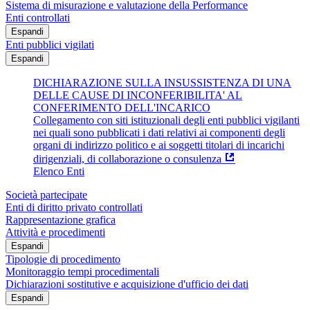
Sistema di misurazione e valutazione della Performance
Enti controllati
Espandi
Enti pubblici vigilati
Espandi
DICHIARAZIONE SULLA INSUSSISTENZA DI UNA
DELLE CAUSE DI INCONFERIBILITA' AL
CONFERIMENTO DELL'INCARICO
Collegamento con siti istituzionali degli enti pubblici vigilanti
nei quali sono pubblicati i dati relativi ai componenti degli
organi di indirizzo politico e ai soggetti titolari di incarichi
dirigenziali, di collaborazione o consulenza
Elenco Enti
Società partecipate
Enti di diritto privato controllati
Rappresentazione grafica
Attività e procedimenti
Espandi
Tipologie di procedimento
Monitoraggio tempi procedimentali
Dichiarazioni sostitutive e acquisizione d'ufficio dei dati
Espandi