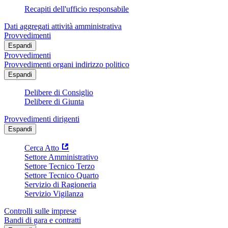
Recapiti dell'ufficio responsabile
Dati aggregati attività amministrativa
Provvedimenti
Espandi
Provvedimenti
Provvedimenti organi indirizzo politico
Espandi
Delibere di Consiglio
Delibere di Giunta
Provvedimenti dirigenti
Espandi
Cerca Atto
Settore Amministrativo
Settore Tecnico Terzo
Settore Tecnico Quarto
Servizio di Ragioneria
Servizio Vigilanza
Controlli sulle imprese
Bandi di gara e contratti