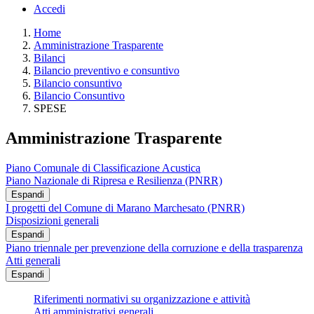
Accedi
Home
Amministrazione Trasparente
Bilanci
Bilancio preventivo e consuntivo
Bilancio consuntivo
Bilancio Consuntivo
SPESE
Amministrazione Trasparente
Piano Comunale di Classificazione Acustica
Piano Nazionale di Ripresa e Resilienza (PNRR)
Espandi
I progetti del Comune di Marano Marchesato (PNRR)
Disposizioni generali
Espandi
Piano triennale per prevenzione della corruzione e della trasparenza
Atti generali
Espandi
Riferimenti normativi su organizzazione e attività
Atti amministrativi generali