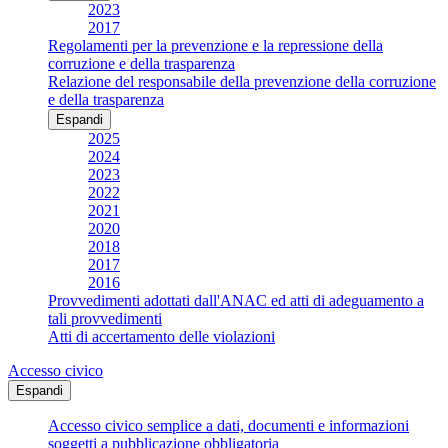
2023
2017
Regolamenti per la prevenzione e la repressione della
corruzione e della trasparenza
Relazione del responsabile della prevenzione della corruzione
e della trasparenza
Espandi
2025
2024
2023
2022
2021
2020
2018
2017
2016
Provvedimenti adottati dall'ANAC ed atti di adeguamento a
tali provvedimenti
Atti di accertamento delle violazioni
Accesso civico
Espandi
Accesso civico semplice a dati, documenti e informazioni
soggetti a pubblicazione obbligatoria