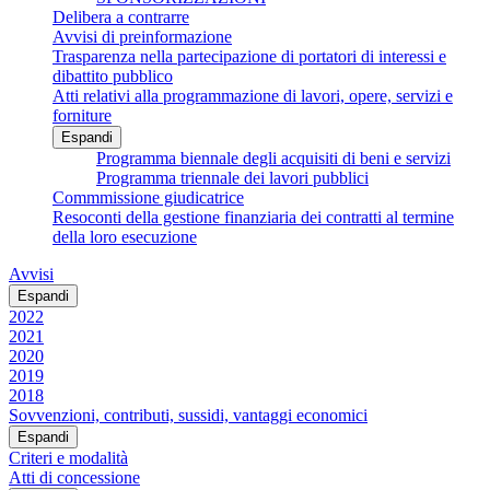
Delibera a contrarre
Avvisi di preinformazione
Trasparenza nella partecipazione di portatori di interessi e
dibattito pubblico
Atti relativi alla programmazione di lavori, opere, servizi e
forniture
Espandi
Programma biennale degli acquisiti di beni e servizi
Programma triennale dei lavori pubblici
Commmissione giudicatrice
Resoconti della gestione finanziaria dei contratti al termine
della loro esecuzione
Avvisi
Espandi
2022
2021
2020
2019
2018
Sovvenzioni, contributi, sussidi, vantaggi economici
Espandi
Criteri e modalità
Atti di concessione