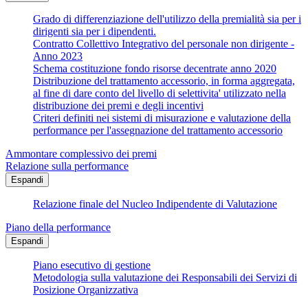
Grado di differenziazione dell'utilizzo della premialità sia per i
dirigenti sia per i dipendenti.
Contratto Collettivo Integrativo del personale non dirigente -
Anno 2023
Schema costituzione fondo risorse decentrate anno 2020
Distribuzione del trattamento accessorio, in forma aggregata,
al fine di dare conto del livello di selettivita' utilizzato nella
distribuzione dei premi e degli incentivi
Criteri definiti nei sistemi di misurazione e valutazione della
performance per l'assegnazione del trattamento accessorio
Ammontare complessivo dei premi
Relazione sulla performance
Espandi
Relazione finale del Nucleo Indipendente di Valutazione
Piano della performance
Espandi
Piano esecutivo di gestione
Metodologia sulla valutazione dei Responsabili dei Servizi di
Posizione Organizzativa