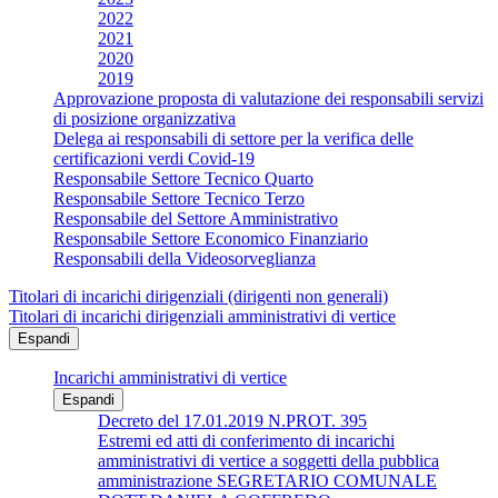
2022
2021
2020
2019
Approvazione proposta di valutazione dei responsabili servizi
di posizione organizzativa
Delega ai responsabili di settore per la verifica delle
certificazioni verdi Covid-19
Responsabile Settore Tecnico Quarto
Responsabile Settore Tecnico Terzo
Responsabile del Settore Amministrativo
Responsabile Settore Economico Finanziario
Responsabili della Videosorveglianza
Titolari di incarichi dirigenziali (dirigenti non generali)
Titolari di incarichi dirigenziali amministrativi di vertice
Espandi
Incarichi amministrativi di vertice
Espandi
Decreto del 17.01.2019 N.PROT. 395
Estremi ed atti di conferimento di incarichi
amministrativi di vertice a soggetti della pubblica
amministrazione SEGRETARIO COMUNALE