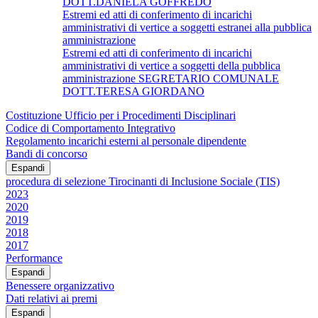
DOTT.DANIELA GOFFREDO
Estremi ed atti di conferimento di incarichi
amministrativi di vertice a soggetti estranei alla pubblica
amministrazione
Estremi ed atti di conferimento di incarichi
amministrativi di vertice a soggetti della pubblica
amministrazione SEGRETARIO COMUNALE
DOTT.TERESA GIORDANO
Costituzione Ufficio per i Procedimenti Disciplinari
Codice di Comportamento Integrativo
Regolamento incarichi esterni al personale dipendente
Bandi di concorso
Espandi
procedura di selezione Tirocinanti di Inclusione Sociale (TIS)
2023
2020
2019
2018
2017
Performance
Espandi
Benessere organizzativo
Dati relativi ai premi
Espandi