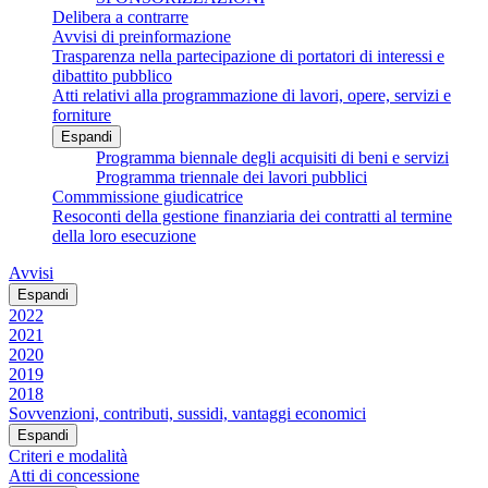
Delibera a contrarre
Avvisi di preinformazione
Trasparenza nella partecipazione di portatori di interessi e
dibattito pubblico
Atti relativi alla programmazione di lavori, opere, servizi e
forniture
Espandi
Programma biennale degli acquisiti di beni e servizi
Programma triennale dei lavori pubblici
Commmissione giudicatrice
Resoconti della gestione finanziaria dei contratti al termine
della loro esecuzione
Avvisi
Espandi
2022
2021
2020
2019
2018
Sovvenzioni, contributi, sussidi, vantaggi economici
Espandi
Criteri e modalità
Atti di concessione