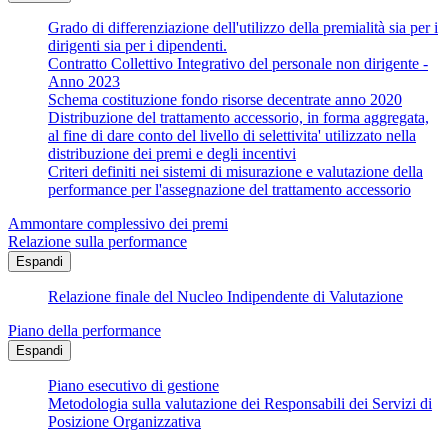
Grado di differenziazione dell'utilizzo della premialità sia per i
dirigenti sia per i dipendenti.
Contratto Collettivo Integrativo del personale non dirigente -
Anno 2023
Schema costituzione fondo risorse decentrate anno 2020
Distribuzione del trattamento accessorio, in forma aggregata,
al fine di dare conto del livello di selettivita' utilizzato nella
distribuzione dei premi e degli incentivi
Criteri definiti nei sistemi di misurazione e valutazione della
performance per l'assegnazione del trattamento accessorio
Ammontare complessivo dei premi
Relazione sulla performance
Espandi
Relazione finale del Nucleo Indipendente di Valutazione
Piano della performance
Espandi
Piano esecutivo di gestione
Metodologia sulla valutazione dei Responsabili dei Servizi di
Posizione Organizzativa