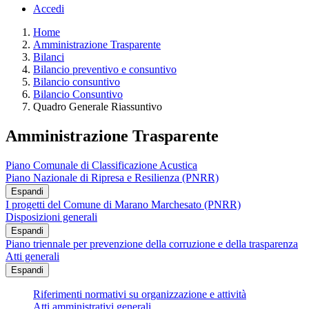
Accedi
Home
Amministrazione Trasparente
Bilanci
Bilancio preventivo e consuntivo
Bilancio consuntivo
Bilancio Consuntivo
Quadro Generale Riassuntivo
Amministrazione Trasparente
Piano Comunale di Classificazione Acustica
Piano Nazionale di Ripresa e Resilienza (PNRR)
Espandi
I progetti del Comune di Marano Marchesato (PNRR)
Disposizioni generali
Espandi
Piano triennale per prevenzione della corruzione e della trasparenza
Atti generali
Espandi
Riferimenti normativi su organizzazione e attività
Atti amministrativi generali