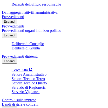
Recapiti dell'ufficio responsabile
Dati aggregati attività amministrativa
Provvedimenti
Espandi
Provvedimenti
Provvedimenti organi indirizzo politico
Espandi
Delibere di Consiglio
Delibere di Giunta
Provvedimenti dirigenti
Espandi
Cerca Atto
Settore Amministrativo
Settore Tecnico Terzo
Settore Tecnico Quarto
Servizio di Ragioneria
Servizio Vigilanza
Controlli sulle imprese
Bandi di gara e contratti