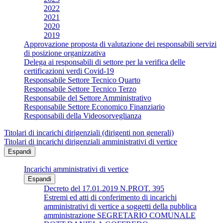
2022
2021
2020
2019
Approvazione proposta di valutazione dei responsabili servizi
di posizione organizzativa
Delega ai responsabili di settore per la verifica delle
certificazioni verdi Covid-19
Responsabile Settore Tecnico Quarto
Responsabile Settore Tecnico Terzo
Responsabile del Settore Amministrativo
Responsabile Settore Economico Finanziario
Responsabili della Videosorveglianza
Titolari di incarichi dirigenziali (dirigenti non generali)
Titolari di incarichi dirigenziali amministrativi di vertice
Espandi
Incarichi amministrativi di vertice
Espandi
Decreto del 17.01.2019 N.PROT. 395
Estremi ed atti di conferimento di incarichi
amministrativi di vertice a soggetti della pubblica
amministrazione SEGRETARIO COMUNALE