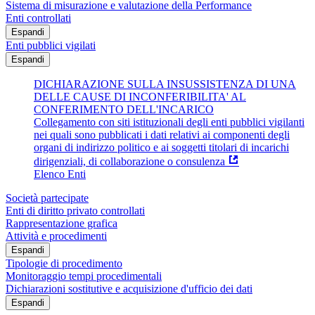
Sistema di misurazione e valutazione della Performance
Enti controllati
Espandi
Enti pubblici vigilati
Espandi
DICHIARAZIONE SULLA INSUSSISTENZA DI UNA
DELLE CAUSE DI INCONFERIBILITA' AL
CONFERIMENTO DELL'INCARICO
Collegamento con siti istituzionali degli enti pubblici vigilanti
nei quali sono pubblicati i dati relativi ai componenti degli
organi di indirizzo politico e ai soggetti titolari di incarichi
dirigenziali, di collaborazione o consulenza
Elenco Enti
Società partecipate
Enti di diritto privato controllati
Rappresentazione grafica
Attività e procedimenti
Espandi
Tipologie di procedimento
Monitoraggio tempi procedimentali
Dichiarazioni sostitutive e acquisizione d'ufficio dei dati
Espandi