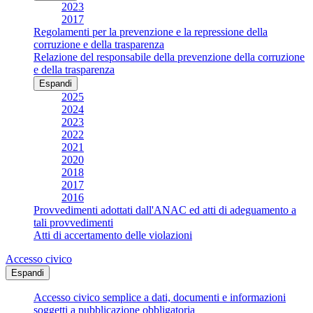
2023
2017
Regolamenti per la prevenzione e la repressione della
corruzione e della trasparenza
Relazione del responsabile della prevenzione della corruzione
e della trasparenza
Espandi
2025
2024
2023
2022
2021
2020
2018
2017
2016
Provvedimenti adottati dall'ANAC ed atti di adeguamento a
tali provvedimenti
Atti di accertamento delle violazioni
Accesso civico
Espandi
Accesso civico semplice a dati, documenti e informazioni
soggetti a pubblicazione obbligatoria