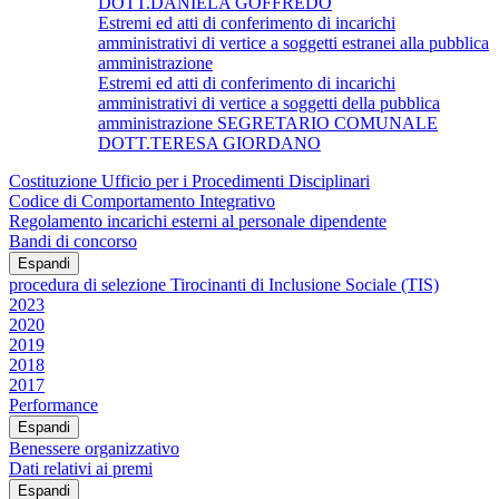
DOTT.DANIELA GOFFREDO
Estremi ed atti di conferimento di incarichi
amministrativi di vertice a soggetti estranei alla pubblica
amministrazione
Estremi ed atti di conferimento di incarichi
amministrativi di vertice a soggetti della pubblica
amministrazione SEGRETARIO COMUNALE
DOTT.TERESA GIORDANO
Costituzione Ufficio per i Procedimenti Disciplinari
Codice di Comportamento Integrativo
Regolamento incarichi esterni al personale dipendente
Bandi di concorso
Espandi
procedura di selezione Tirocinanti di Inclusione Sociale (TIS)
2023
2020
2019
2018
2017
Performance
Espandi
Benessere organizzativo
Dati relativi ai premi
Espandi