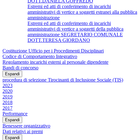
DOTT.DANIELA GOFFREDO
Estremi ed atti di conferimento di incarichi
amministrativi di vertice a soggetti estranei alla pubblica
amministrazione
Estremi ed atti di conferimento di incarichi
amministrativi di vertice a soggetti della pubblica
amministrazione SEGRETARIO COMUNALE
DOTT.TERESA GIORDANO
Costituzione Ufficio per i Procedimenti Disciplinari
Codice di Comportamento Integrativo
Regolamento incarichi esterni al personale dipendente
Bandi di concorso
Espandi
procedura di selezione Tirocinanti di Inclusione Sociale (TIS)
2023
2020
2019
2018
2017
Performance
Espandi
Benessere organizzativo
Dati relativi ai premi
Espandi