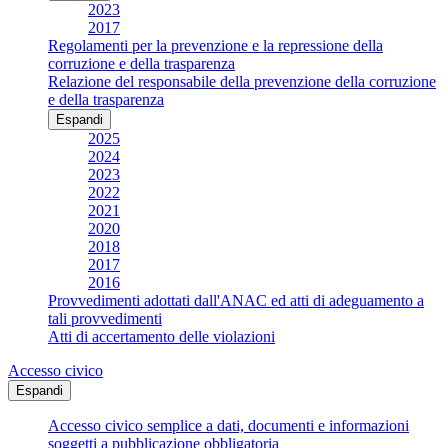
2023
2017
Regolamenti per la prevenzione e la repressione della
corruzione e della trasparenza
Relazione del responsabile della prevenzione della corruzione
e della trasparenza
Espandi
2025
2024
2023
2022
2021
2020
2018
2017
2016
Provvedimenti adottati dall'ANAC ed atti di adeguamento a
tali provvedimenti
Atti di accertamento delle violazioni
Accesso civico
Espandi
Accesso civico semplice a dati, documenti e informazioni
soggetti a pubblicazione obbligatoria