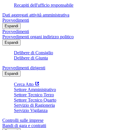
Recapiti dell'ufficio responsabile
Dati aggregati attività amministrativa
Provvedimenti
Espandi
Provvedimenti
Provvedimenti organi indirizzo politico
Espandi
Delibere di Consiglio
Delibere di Giunta
Provvedimenti dirigenti
Espandi
Cerca Atto
Settore Amministrativo
Settore Tecnico Terzo
Settore Tecnico Quarto
Servizio di Ragioneria
Servizio Vigilanza
Controlli sulle imprese
Bandi di gara e contratti