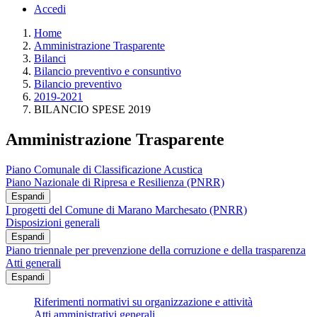
Accedi
Home
Amministrazione Trasparente
Bilanci
Bilancio preventivo e consuntivo
Bilancio preventivo
2019-2021
BILANCIO SPESE 2019
Amministrazione Trasparente
Piano Comunale di Classificazione Acustica
Piano Nazionale di Ripresa e Resilienza (PNRR)
Espandi
I progetti del Comune di Marano Marchesato (PNRR)
Disposizioni generali
Espandi
Piano triennale per prevenzione della corruzione e della trasparenza
Atti generali
Espandi
Riferimenti normativi su organizzazione e attività
Atti amministrativi generali