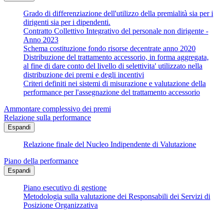
Grado di differenziazione dell'utilizzo della premialità sia per i
dirigenti sia per i dipendenti.
Contratto Collettivo Integrativo del personale non dirigente -
Anno 2023
Schema costituzione fondo risorse decentrate anno 2020
Distribuzione del trattamento accessorio, in forma aggregata,
al fine di dare conto del livello di selettivita' utilizzato nella
distribuzione dei premi e degli incentivi
Criteri definiti nei sistemi di misurazione e valutazione della
performance per l'assegnazione del trattamento accessorio
Ammontare complessivo dei premi
Relazione sulla performance
Espandi
Relazione finale del Nucleo Indipendente di Valutazione
Piano della performance
Espandi
Piano esecutivo di gestione
Metodologia sulla valutazione dei Responsabili dei Servizi di
Posizione Organizzativa