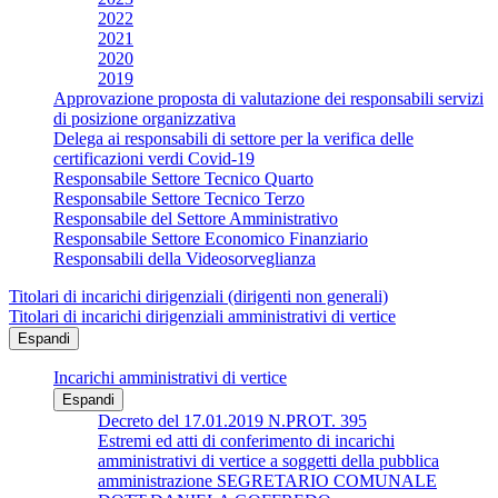
2022
2021
2020
2019
Approvazione proposta di valutazione dei responsabili servizi
di posizione organizzativa
Delega ai responsabili di settore per la verifica delle
certificazioni verdi Covid-19
Responsabile Settore Tecnico Quarto
Responsabile Settore Tecnico Terzo
Responsabile del Settore Amministrativo
Responsabile Settore Economico Finanziario
Responsabili della Videosorveglianza
Titolari di incarichi dirigenziali (dirigenti non generali)
Titolari di incarichi dirigenziali amministrativi di vertice
Espandi
Incarichi amministrativi di vertice
Espandi
Decreto del 17.01.2019 N.PROT. 395
Estremi ed atti di conferimento di incarichi
amministrativi di vertice a soggetti della pubblica
amministrazione SEGRETARIO COMUNALE