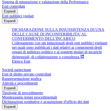
Sistema di misurazione e valutazione della Performance
Enti controllati
Espandi
Enti pubblici vigilati
Espandi
DICHIARAZIONE SULLA INSUSSISTENZA DI UNA
DELLE CAUSE DI INCONFERIBILITA' AL
CONFERIMENTO DELL'INCARICO
Collegamento con siti istituzionali degli enti pubblici vigilanti
nei quali sono pubblicati i dati relativi ai componenti degli
organi di indirizzo politico e ai soggetti titolari di incarichi
dirigenziali, di collaborazione o consulenza
Elenco Enti
Società partecipate
Enti di diritto privato controllati
Rappresentazione grafica
Attività e procedimenti
Espandi
Tipologie di procedimento
Monitoraggio tempi procedimentali
Dichiarazioni sostitutive e acquisizione d'ufficio dei dati
Espandi