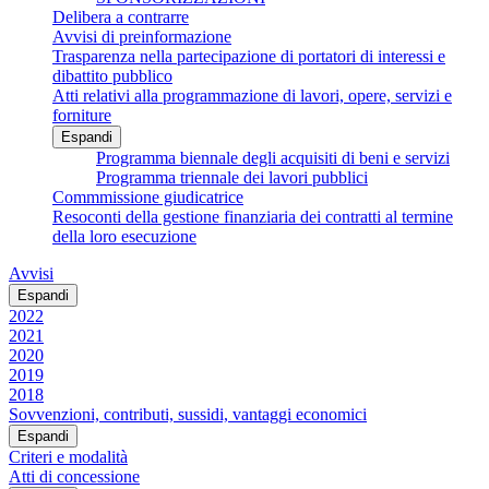
Delibera a contrarre
Avvisi di preinformazione
Trasparenza nella partecipazione di portatori di interessi e
dibattito pubblico
Atti relativi alla programmazione di lavori, opere, servizi e
forniture
Espandi
Programma biennale degli acquisiti di beni e servizi
Programma triennale dei lavori pubblici
Commmissione giudicatrice
Resoconti della gestione finanziaria dei contratti al termine
della loro esecuzione
Avvisi
Espandi
2022
2021
2020
2019
2018
Sovvenzioni, contributi, sussidi, vantaggi economici
Espandi
Criteri e modalità
Atti di concessione