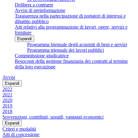
Delibera a contrarre
Avvisi di preinformazione
Trasparenza nella partecipazione di portatori di interessi e
dibattito pubblico
Atti relativi alla programmazione di lavori, opere, servizi e
forniture
Espandi
Programma biennale degli acquisiti di beni e servizi
Programma triennale dei lavori pubblici
Commmissione giudicatrice
Resoconti della gestione finanziaria dei contratti al termine
della loro esecuzione
Avvisi
Espandi
2022
2021
2020
2019
2018
Sovvenzioni, contributi, sussidi, vantaggi economici
Espandi
Criteri e modalità
Atti di concessione