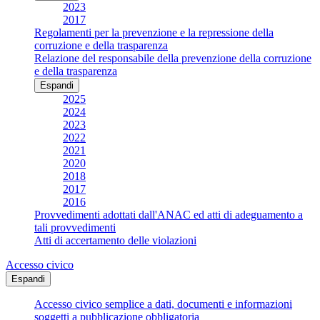
2023
2017
Regolamenti per la prevenzione e la repressione della
corruzione e della trasparenza
Relazione del responsabile della prevenzione della corruzione
e della trasparenza
Espandi
2025
2024
2023
2022
2021
2020
2018
2017
2016
Provvedimenti adottati dall'ANAC ed atti di adeguamento a
tali provvedimenti
Atti di accertamento delle violazioni
Accesso civico
Espandi
Accesso civico semplice a dati, documenti e informazioni
soggetti a pubblicazione obbligatoria