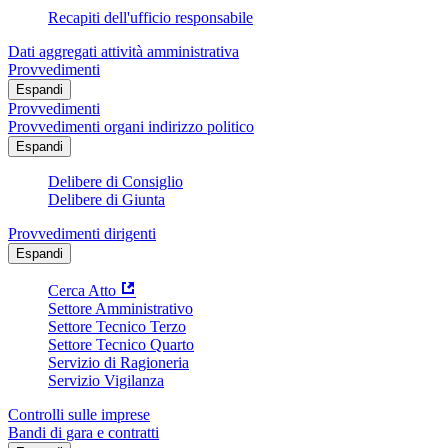
Recapiti dell'ufficio responsabile
Dati aggregati attività amministrativa
Provvedimenti
Espandi
Provvedimenti
Provvedimenti organi indirizzo politico
Espandi
Delibere di Consiglio
Delibere di Giunta
Provvedimenti dirigenti
Espandi
Cerca Atto
Settore Amministrativo
Settore Tecnico Terzo
Settore Tecnico Quarto
Servizio di Ragioneria
Servizio Vigilanza
Controlli sulle imprese
Bandi di gara e contratti