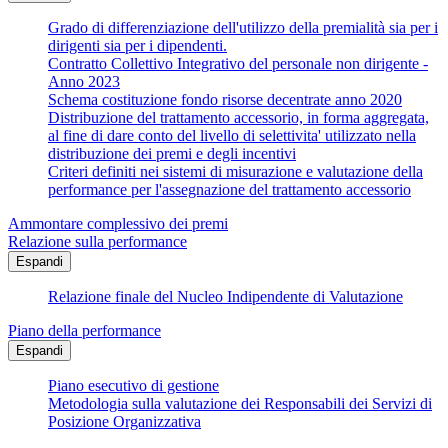
Grado di differenziazione dell'utilizzo della premialità sia per i
dirigenti sia per i dipendenti.
Contratto Collettivo Integrativo del personale non dirigente -
Anno 2023
Schema costituzione fondo risorse decentrate anno 2020
Distribuzione del trattamento accessorio, in forma aggregata,
al fine di dare conto del livello di selettivita' utilizzato nella
distribuzione dei premi e degli incentivi
Criteri definiti nei sistemi di misurazione e valutazione della
performance per l'assegnazione del trattamento accessorio
Ammontare complessivo dei premi
Relazione sulla performance
Espandi
Relazione finale del Nucleo Indipendente di Valutazione
Piano della performance
Espandi
Piano esecutivo di gestione
Metodologia sulla valutazione dei Responsabili dei Servizi di
Posizione Organizzativa