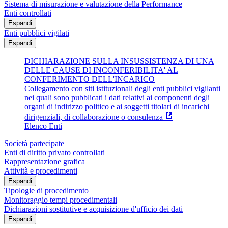
Sistema di misurazione e valutazione della Performance
Enti controllati
Espandi
Enti pubblici vigilati
Espandi
DICHIARAZIONE SULLA INSUSSISTENZA DI UNA
DELLE CAUSE DI INCONFERIBILITA' AL
CONFERIMENTO DELL'INCARICO
Collegamento con siti istituzionali degli enti pubblici vigilanti
nei quali sono pubblicati i dati relativi ai componenti degli
organi di indirizzo politico e ai soggetti titolari di incarichi
dirigenziali, di collaborazione o consulenza
Elenco Enti
Società partecipate
Enti di diritto privato controllati
Rappresentazione grafica
Attività e procedimenti
Espandi
Tipologie di procedimento
Monitoraggio tempi procedimentali
Dichiarazioni sostitutive e acquisizione d'ufficio dei dati
Espandi