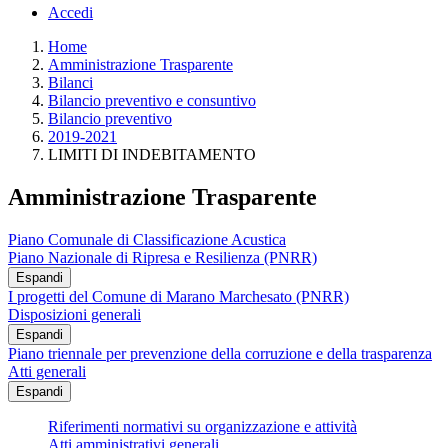
Accedi
Home
Amministrazione Trasparente
Bilanci
Bilancio preventivo e consuntivo
Bilancio preventivo
2019-2021
LIMITI DI INDEBITAMENTO
Amministrazione Trasparente
Piano Comunale di Classificazione Acustica
Piano Nazionale di Ripresa e Resilienza (PNRR)
Espandi
I progetti del Comune di Marano Marchesato (PNRR)
Disposizioni generali
Espandi
Piano triennale per prevenzione della corruzione e della trasparenza
Atti generali
Espandi
Riferimenti normativi su organizzazione e attività
Atti amministrativi generali