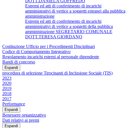
DOTT.DANIELA GOFFREDO
Estremi ed atti di conferimento di incarichi
amministrativi di vertice a soggetti estranei alla pubblica
amministrazione
Estremi ed atti di conferimento di incarichi
amministrativi di vertice a soggetti della pubblica
amministrazione SEGRETARIO COMUNALE
DOTT.TERESA GIORDANO
Costituzione Ufficio per i Procedimenti Disciplinari
Codice di Comportamento Integrativo
Regolamento incarichi esterni al personale dipendente
Bandi di concorso
Espandi
procedura di selezione Tirocinanti di Inclusione Sociale (TIS)
2023
2020
2019
2018
2017
Performance
Espandi
Benessere organizzativo
Dati relativi ai premi
Espandi