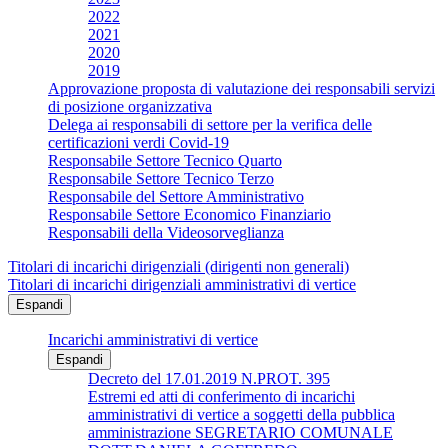
2022
2021
2020
2019
Approvazione proposta di valutazione dei responsabili servizi
di posizione organizzativa
Delega ai responsabili di settore per la verifica delle
certificazioni verdi Covid-19
Responsabile Settore Tecnico Quarto
Responsabile Settore Tecnico Terzo
Responsabile del Settore Amministrativo
Responsabile Settore Economico Finanziario
Responsabili della Videosorveglianza
Titolari di incarichi dirigenziali (dirigenti non generali)
Titolari di incarichi dirigenziali amministrativi di vertice
Espandi
Incarichi amministrativi di vertice
Espandi
Decreto del 17.01.2019 N.PROT. 395
Estremi ed atti di conferimento di incarichi
amministrativi di vertice a soggetti della pubblica
amministrazione SEGRETARIO COMUNALE