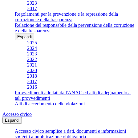
2023
2017
Regolamenti per la prevenzione e la repressione della
corruzione e della trasparenza
Relazione del responsabile della prevenzione della corruzione
e della trasparenza
Espandi
2025
2024
2023
2022
2021
2020
2018
2017
2016
Provvedimenti adottati dall'ANAC ed atti di adeguamento a
tali provvedimenti
Atti di accertamento delle violazioni
Accesso civico
Espandi
Accesso civico semplice a dati, documenti e informazioni
soggetti a pubblicazione obbligatoria