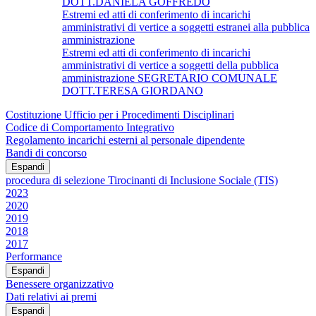
DOTT.DANIELA GOFFREDO
Estremi ed atti di conferimento di incarichi
amministrativi di vertice a soggetti estranei alla pubblica
amministrazione
Estremi ed atti di conferimento di incarichi
amministrativi di vertice a soggetti della pubblica
amministrazione SEGRETARIO COMUNALE
DOTT.TERESA GIORDANO
Costituzione Ufficio per i Procedimenti Disciplinari
Codice di Comportamento Integrativo
Regolamento incarichi esterni al personale dipendente
Bandi di concorso
Espandi
procedura di selezione Tirocinanti di Inclusione Sociale (TIS)
2023
2020
2019
2018
2017
Performance
Espandi
Benessere organizzativo
Dati relativi ai premi
Espandi