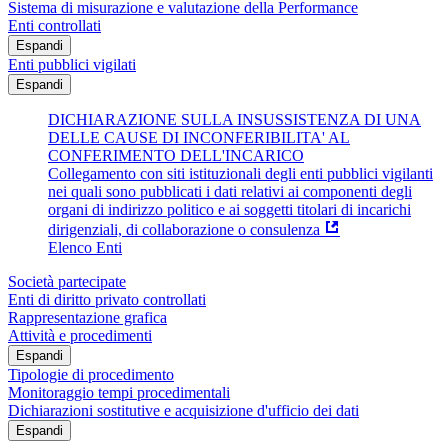
Sistema di misurazione e valutazione della Performance
Enti controllati
Espandi
Enti pubblici vigilati
Espandi
DICHIARAZIONE SULLA INSUSSISTENZA DI UNA
DELLE CAUSE DI INCONFERIBILITA' AL
CONFERIMENTO DELL'INCARICO
Collegamento con siti istituzionali degli enti pubblici vigilanti
nei quali sono pubblicati i dati relativi ai componenti degli
organi di indirizzo politico e ai soggetti titolari di incarichi
dirigenziali, di collaborazione o consulenza
Elenco Enti
Società partecipate
Enti di diritto privato controllati
Rappresentazione grafica
Attività e procedimenti
Espandi
Tipologie di procedimento
Monitoraggio tempi procedimentali
Dichiarazioni sostitutive e acquisizione d'ufficio dei dati
Espandi