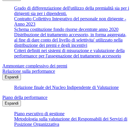
Grado di differenziazione dell'utilizzo della premialità sia per i
dirigenti sia per i dipendenti.
Contratto Collettivo Integrativo del personale non dirigente -
Anno 2023
Schema costituzione fondo risorse decentrate anno 2020
Distribuzione del trattamento accessorio, in forma aggregata,
al fine di dare conto del livello di selettivita' utilizzato nella
distribuzione dei premi e degli incentivi
Criteri definiti nei sistemi di misurazione e valutazione della
performance per l'assegnazione del trattamento accessorio
Ammontare complessivo dei premi
Relazione sulla performance
Espandi
Relazione finale del Nucleo Indipendente di Valutazione
Piano della performance
Espandi
Piano esecutivo di gestione
Metodologia sulla valutazione dei Responsabili dei Servizi di
Posizione Organizzativa