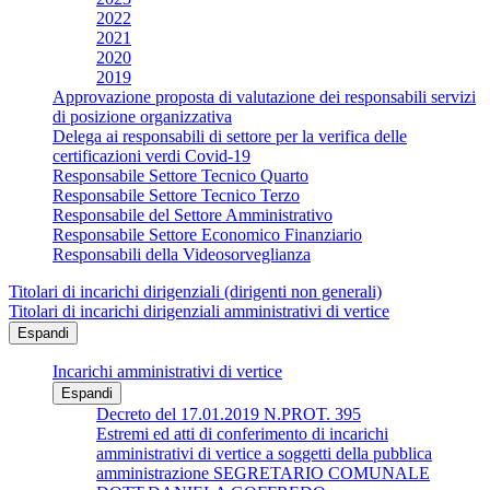
2022
2021
2020
2019
Approvazione proposta di valutazione dei responsabili servizi
di posizione organizzativa
Delega ai responsabili di settore per la verifica delle
certificazioni verdi Covid-19
Responsabile Settore Tecnico Quarto
Responsabile Settore Tecnico Terzo
Responsabile del Settore Amministrativo
Responsabile Settore Economico Finanziario
Responsabili della Videosorveglianza
Titolari di incarichi dirigenziali (dirigenti non generali)
Titolari di incarichi dirigenziali amministrativi di vertice
Espandi
Incarichi amministrativi di vertice
Espandi
Decreto del 17.01.2019 N.PROT. 395
Estremi ed atti di conferimento di incarichi
amministrativi di vertice a soggetti della pubblica
amministrazione SEGRETARIO COMUNALE