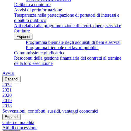
Delibera a contrarre
Avvisi di preinformazione
Trasparenza nella partecipazione di portatori di interessi e
dibattito pubblico
Atti relativi alla programmazione di lavori, opere, servizi e
forniture
Espandi
Programma biennale degli acquisiti di beni e servizi
Programma triennale dei lavori pubblici
Commmissione giudicatrice
Resoconti della gestione finanziaria dei contratti al termine
della loro esecuzione
Avvisi
Espandi
2022
2021
2020
2019
2018
Sovvenzioni, contributi, sussidi, vantaggi economici
Espandi
Criteri e modalità
Atti di concessione