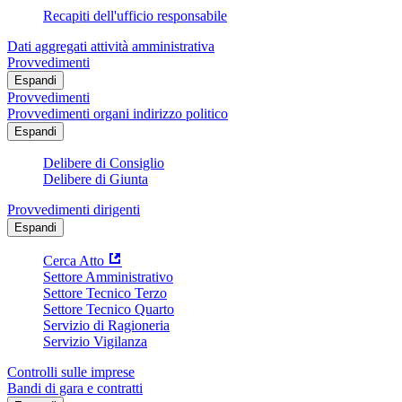
Recapiti dell'ufficio responsabile
Dati aggregati attività amministrativa
Provvedimenti
Espandi
Provvedimenti
Provvedimenti organi indirizzo politico
Espandi
Delibere di Consiglio
Delibere di Giunta
Provvedimenti dirigenti
Espandi
Cerca Atto
Settore Amministrativo
Settore Tecnico Terzo
Settore Tecnico Quarto
Servizio di Ragioneria
Servizio Vigilanza
Controlli sulle imprese
Bandi di gara e contratti