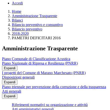
Accedi
Home
Amministrazione Trasparente
Bilanci
Bilancio preventivo e consuntivo
Bilancio preventivo
2018-2020
PAMETRI DEFICITARI 2016
Amministrazione Trasparente
Piano Comunale di Classificazione Acustica
Piano Nazionale di Ripresa e Resilienza (PNRR)
Espandi
I progetti del Comune di Marano Marchesato (PNRR)
Disposizioni generali
Espandi
Piano triennale per prevenzione della corruzione e della trasparenza
Atti generali
Espandi
Riferimenti normativi su organizzazione e attività
Atti amministrativi generali