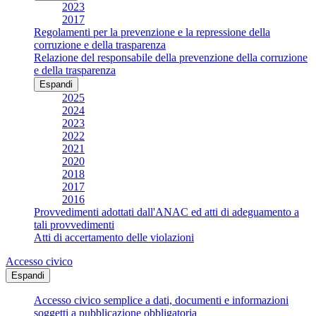
2023
2017
Regolamenti per la prevenzione e la repressione della
corruzione e della trasparenza
Relazione del responsabile della prevenzione della corruzione
e della trasparenza
Espandi
2025
2024
2023
2022
2021
2020
2018
2017
2016
Provvedimenti adottati dall'ANAC ed atti di adeguamento a
tali provvedimenti
Atti di accertamento delle violazioni
Accesso civico
Espandi
Accesso civico semplice a dati, documenti e informazioni
soggetti a pubblicazione obbligatoria