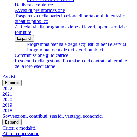
Delibera a contrarre
Avvisi di preinformazione
Trasparenza nella partecipazione di portatori di interessi e
dibattito pubblico
Atti relativi alla programmazione di lavori, opere, servizi e
forniture
Espandi
Programma biennale degli acquisiti di beni e servizi
Programma triennale dei lavori pubblici
Commmissione giudicatrice
Resoconti della gestione finanziaria dei contratti al termine
della loro esecuzione
Avvisi
Espandi
2022
2021
2020
2019
2018
Sovvenzioni, contributi, sussidi, vantaggi economici
Espandi
Criteri e modalità
Atti di concessione