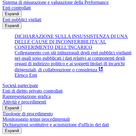
Sistema di misurazione e valutazione della Performance
Enti controllati
Espandi
Enti pubblici vigilati
Espandi
DICHIARAZIONE SULLA INSUSSISTENZA DI UNA
DELLE CAUSE DI INCONFERIBILITA' AL
CONFERIMENTO DELL'INCARICO
Collegamento con siti istituzionali degli enti pubblici vigilanti
nei quali sono pubblicati i dati relativi ai componenti degli
organi di indirizzo politico e ai soggetti titolari di incarichi
dirigenziali, di collaborazione o consulenza
Elenco Enti
Società partecipate
Enti di diritto privato controllati
Rappresentazione grafica
Attività e procedimenti
Espandi
Tipologie di procedimento
Monitoraggio tempi procedimentali
Dichiarazioni sostitutive e acquisizione d'ufficio dei dati
Espandi