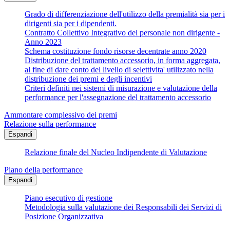
Grado di differenziazione dell'utilizzo della premialità sia per i
dirigenti sia per i dipendenti.
Contratto Collettivo Integrativo del personale non dirigente -
Anno 2023
Schema costituzione fondo risorse decentrate anno 2020
Distribuzione del trattamento accessorio, in forma aggregata,
al fine di dare conto del livello di selettivita' utilizzato nella
distribuzione dei premi e degli incentivi
Criteri definiti nei sistemi di misurazione e valutazione della
performance per l'assegnazione del trattamento accessorio
Ammontare complessivo dei premi
Relazione sulla performance
Espandi
Relazione finale del Nucleo Indipendente di Valutazione
Piano della performance
Espandi
Piano esecutivo di gestione
Metodologia sulla valutazione dei Responsabili dei Servizi di
Posizione Organizzativa