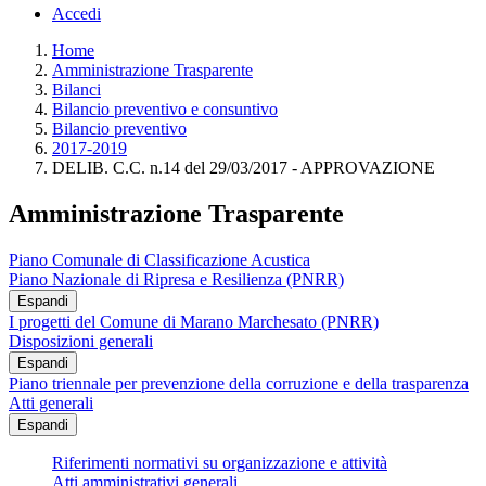
Accedi
Home
Amministrazione Trasparente
Bilanci
Bilancio preventivo e consuntivo
Bilancio preventivo
2017-2019
DELIB. C.C. n.14 del 29/03/2017 - APPROVAZIONE
Amministrazione Trasparente
Piano Comunale di Classificazione Acustica
Piano Nazionale di Ripresa e Resilienza (PNRR)
Espandi
I progetti del Comune di Marano Marchesato (PNRR)
Disposizioni generali
Espandi
Piano triennale per prevenzione della corruzione e della trasparenza
Atti generali
Espandi
Riferimenti normativi su organizzazione e attività
Atti amministrativi generali