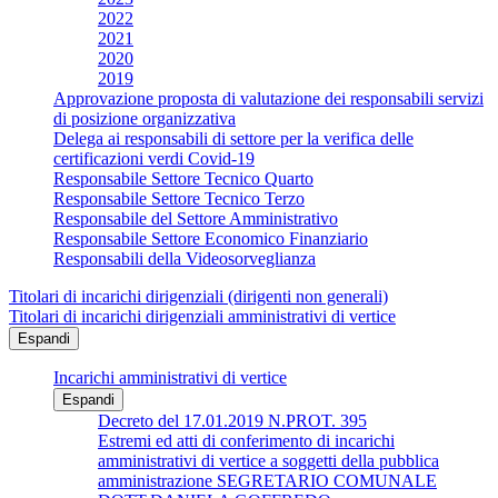
2022
2021
2020
2019
Approvazione proposta di valutazione dei responsabili servizi
di posizione organizzativa
Delega ai responsabili di settore per la verifica delle
certificazioni verdi Covid-19
Responsabile Settore Tecnico Quarto
Responsabile Settore Tecnico Terzo
Responsabile del Settore Amministrativo
Responsabile Settore Economico Finanziario
Responsabili della Videosorveglianza
Titolari di incarichi dirigenziali (dirigenti non generali)
Titolari di incarichi dirigenziali amministrativi di vertice
Espandi
Incarichi amministrativi di vertice
Espandi
Decreto del 17.01.2019 N.PROT. 395
Estremi ed atti di conferimento di incarichi
amministrativi di vertice a soggetti della pubblica
amministrazione SEGRETARIO COMUNALE