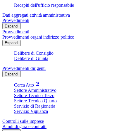
Recapiti dell'ufficio responsabile
Dati aggregati attività amministrativa
Provvedimenti
Espandi
Provvedimenti
Provvedimenti organi indirizzo politico
Espandi
Delibere di Consiglio
Delibere di Giunta
Provvedimenti dirigenti
Espandi
Cerca Atto
Settore Amministrativo
Settore Tecnico Terzo
Settore Tecnico Quarto
Servizio di Ragioneria
Servizio Vigilanza
Controlli sulle imprese
Bandi di gara e contratti