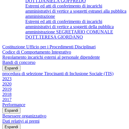
DOTT.DANIELA GOFFREDO
Estremi ed atti di conferimento di incarichi
amministrativi di vertice a soggetti estranei alla pubblica
amministrazione
Estremi ed atti di conferimento di incarichi
amministrativi di vertice a soggetti della pubblica
amministrazione SEGRETARIO COMUNALE
DOTT.TERESA GIORDANO
Costituzione Ufficio per i Procedimenti Disciplinari
Codice di Comportamento Integrativo
Regolamento incarichi esterni al personale dipendente
Bandi di concorso
Espandi
procedura di selezione Tirocinanti di Inclusione Sociale (TIS)
2023
2020
2019
2018
2017
Performance
Espandi
Benessere organizzativo
Dati relativi ai premi
Espandi