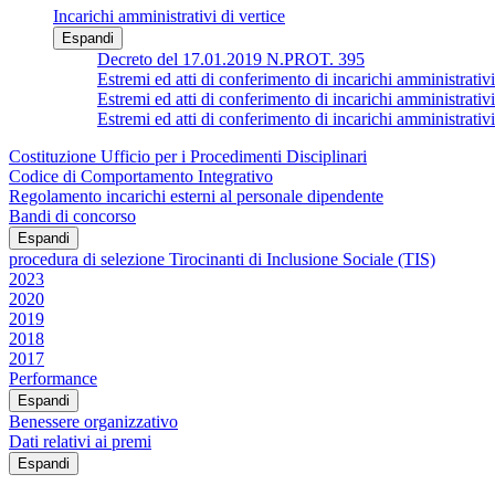
Incarichi amministrativi di vertice
Espandi
Decreto del 17.01.2019 N.PROT. 395
Estremi ed atti di conferimento di incarichi ammin
Estremi ed atti di conferimento di incarichi amministrativi
Estremi ed atti di conferimento di incarichi ammin
Costituzione Ufficio per i Procedimenti Disciplinari
Codice di Comportamento Integrativo
Regolamento incarichi esterni al personale dipendente
Bandi di concorso
Espandi
procedura di selezione Tirocinanti di Inclusione Sociale (TIS)
2023
2020
2019
2018
2017
Performance
Espandi
Benessere organizzativo
Dati relativi ai premi
Espandi