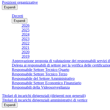
Posizioni organizzative
Espandi
Decreti
Espandi
2026
2025
2024
2023
2022
2021
2020
2019
Approvazione proposta di valutazione dei responsabili servizi d
Delega ai responsabili di settore per la verifica delle certificaz
Responsabile Settore Tecnico Quarto
Responsabile Settore Tecnico Terzo
Responsabile del Settore Amministrativo
Responsabile Settore Economico Finanziario
Responsabili della Videosorveglianza
Titolari di incarichi dirigenziali (dirigenti non generali)
Titolari di incarichi dirigenziali amministrativi di vertice
Espandi