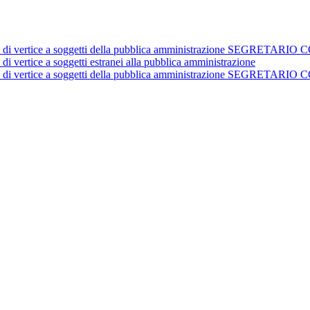
istrativi di vertice a soggetti della pubblica amministrazione 
 di vertice a soggetti estranei alla pubblica amministrazione
istrativi di vertice a soggetti della pubblica amministrazione 