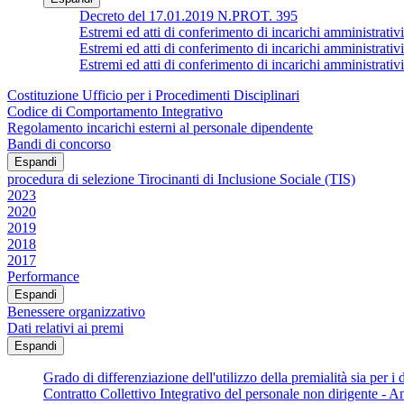
Decreto del 17.01.2019 N.PROT. 395
Estremi ed atti di conferimento di incarichi ammin
Estremi ed atti di conferimento di incarichi amministrativi
Estremi ed atti di conferimento di incarichi ammin
Costituzione Ufficio per i Procedimenti Disciplinari
Codice di Comportamento Integrativo
Regolamento incarichi esterni al personale dipendente
Bandi di concorso
Espandi
procedura di selezione Tirocinanti di Inclusione Sociale (TIS)
2023
2020
2019
2018
2017
Performance
Espandi
Benessere organizzativo
Dati relativi ai premi
Espandi
Grado di differenziazione dell'utilizzo della premialità sia per i d
Contratto Collettivo Integrativo del personale non dirigente - 