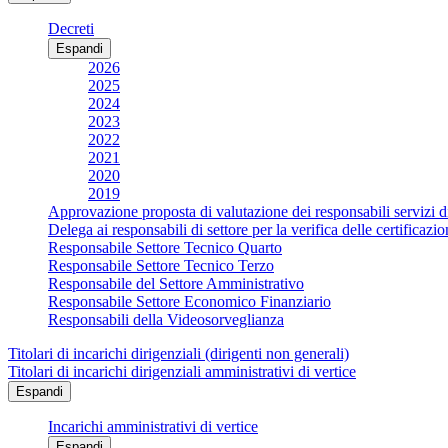
Decreti
Espandi
2026
2025
2024
2023
2022
2021
2020
2019
Approvazione proposta di valutazione dei responsabili servizi d
Delega ai responsabili di settore per la verifica delle certificaz
Responsabile Settore Tecnico Quarto
Responsabile Settore Tecnico Terzo
Responsabile del Settore Amministrativo
Responsabile Settore Economico Finanziario
Responsabili della Videosorveglianza
Titolari di incarichi dirigenziali (dirigenti non generali)
Titolari di incarichi dirigenziali amministrativi di vertice
Espandi
Incarichi amministrativi di vertice
Espandi