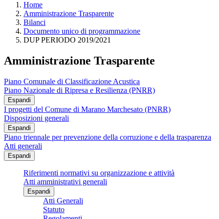
Home
Amministrazione Trasparente
Bilanci
Documento unico di programmazione
DUP PERIODO 2019/2021
Amministrazione Trasparente
Piano Comunale di Classificazione Acustica
Piano Nazionale di Ripresa e Resilienza (PNRR)
Espandi
I progetti del Comune di Marano Marchesato (PNRR)
Disposizioni generali
Espandi
Piano triennale per prevenzione della corruzione e della trasparenza
Atti generali
Espandi
Riferimenti normativi su organizzazione e attività
Atti amministrativi generali
Espandi
Atti Generali
Statuto
Regolamenti