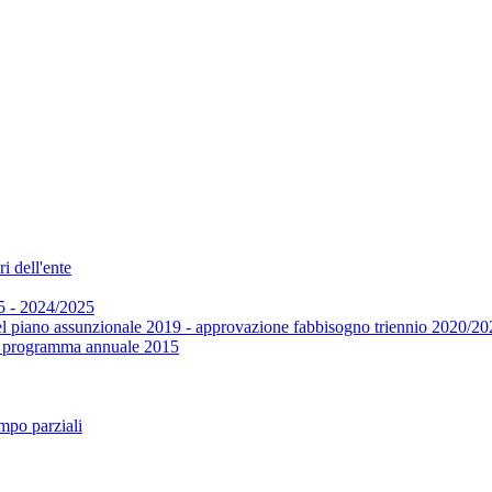
i dell'ente
5 - 2024/2025
el piano assunzionale 2019 - approvazione fabbisogno triennio 2020/20
 e programma annuale 2015
mpo parziali