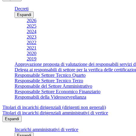
Decreti
Espandi
2026
2025
2024
2023
2022
2021
2020
2019
Approvazione proposta di valutazione dei responsabili servizi d
Delega ai responsabili di settore per la verifica delle certificaz
Responsabile Settore Tecnico Quarto
Responsabile Settore Tecnico Terzo
Responsabile del Settore Amministrativo
Responsabile Settore Economico Finanziario
Responsabili della Videosorveglianza
Titolari di incarichi dirigenziali (dirigenti non generali)
Titolari di incarichi dirigenziali amministrativi di vertice
Espandi
Incarichi amministrativi di vertice
Espandi