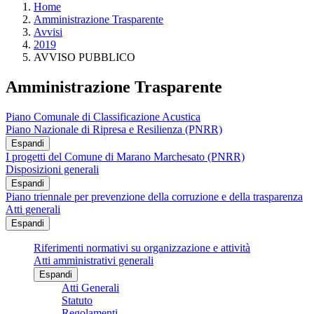
Home
Amministrazione Trasparente
Avvisi
2019
AVVISO PUBBLICO
Amministrazione Trasparente
Piano Comunale di Classificazione Acustica
Piano Nazionale di Ripresa e Resilienza (PNRR)
Espandi
I progetti del Comune di Marano Marchesato (PNRR)
Disposizioni generali
Espandi
Piano triennale per prevenzione della corruzione e della trasparenza
Atti generali
Espandi
Riferimenti normativi su organizzazione e attività
Atti amministrativi generali
Espandi
Atti Generali
Statuto
Regolamenti