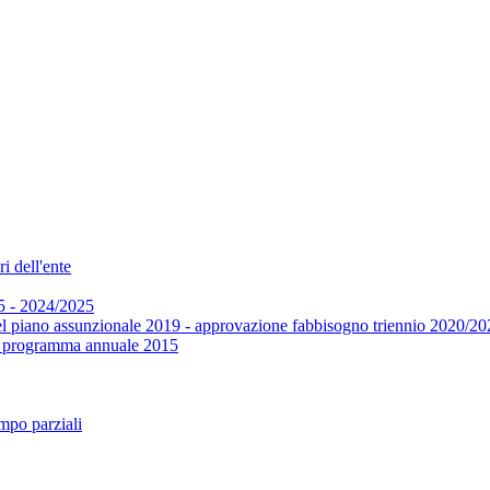
i dell'ente
5 - 2024/2025
el piano assunzionale 2019 - approvazione fabbisogno triennio 2020/20
 e programma annuale 2015
mpo parziali