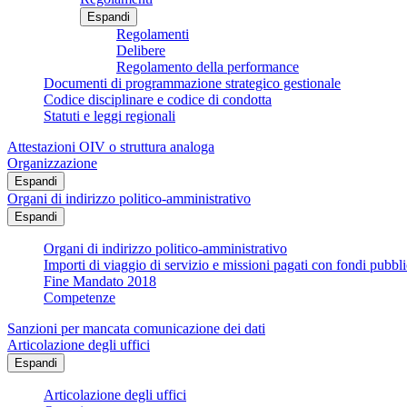
Espandi
Regolamenti
Delibere
Regolamento della performance
Documenti di programmazione strategico gestionale
Codice disciplinare e codice di condotta
Statuti e leggi regionali
Attestazioni OIV o struttura analoga
Organizzazione
Espandi
Organi di indirizzo politico-amministrativo
Espandi
Organi di indirizzo politico-amministrativo
Importi di viaggio di servizio e missioni pagati con fondi pubbli
Fine Mandato 2018
Competenze
Sanzioni per mancata comunicazione dei dati
Articolazione degli uffici
Espandi
Articolazione degli uffici