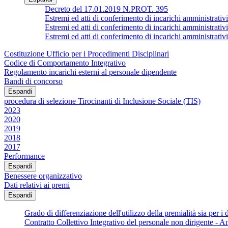
Decreto del 17.01.2019 N.PROT. 395
Estremi ed atti di conferimento di incarichi ammin
Estremi ed atti di conferimento di incarichi amministrativi
Estremi ed atti di conferimento di incarichi ammin
Costituzione Ufficio per i Procedimenti Disciplinari
Codice di Comportamento Integrativo
Regolamento incarichi esterni al personale dipendente
Bandi di concorso
Espandi
procedura di selezione Tirocinanti di Inclusione Sociale (TIS)
2023
2020
2019
2018
2017
Performance
Espandi
Benessere organizzativo
Dati relativi ai premi
Espandi
Grado di differenziazione dell'utilizzo della premialità sia per i d
Contratto Collettivo Integrativo del personale non dirigente - 