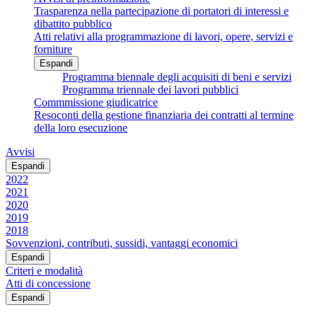
Trasparenza nella partecipazione di portatori di interessi e
dibattito pubblico
Atti relativi alla programmazione di lavori, opere, servizi e
forniture
Espandi
Programma biennale degli acquisiti di beni e servizi
Programma triennale dei lavori pubblici
Commmissione giudicatrice
Resoconti della gestione finanziaria dei contratti al termine
della loro esecuzione
Avvisi
Espandi
2022
2021
2020
2019
2018
Sovvenzioni, contributi, sussidi, vantaggi economici
Espandi
Criteri e modalità
Atti di concessione
Espandi