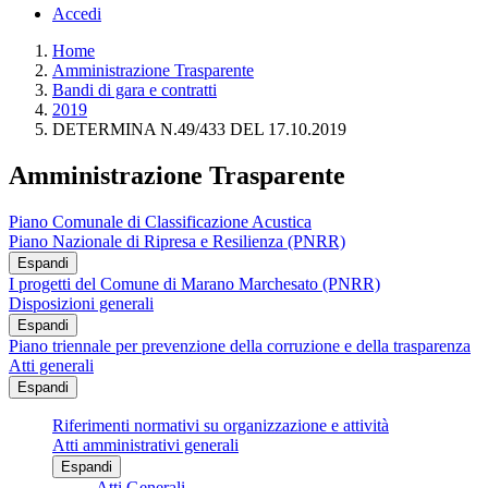
Accedi
Home
Amministrazione Trasparente
Bandi di gara e contratti
2019
DETERMINA N.49/433 DEL 17.10.2019
Amministrazione Trasparente
Piano Comunale di Classificazione Acustica
Piano Nazionale di Ripresa e Resilienza (PNRR)
Espandi
I progetti del Comune di Marano Marchesato (PNRR)
Disposizioni generali
Espandi
Piano triennale per prevenzione della corruzione e della trasparenza
Atti generali
Espandi
Riferimenti normativi su organizzazione e attività
Atti amministrativi generali
Espandi
Atti Generali