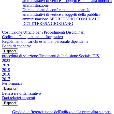
amministrativi di vertice a soggetti estranei alla pubblica
amministrazione
Estremi ed atti di conferimento di incarichi
amministrativi di vertice a soggetti della pubblica
amministrazione SEGRETARIO COMUNALE
DOTT.TERESA GIORDANO
Costituzione Ufficio per i Procedimenti Disciplinari
Codice di Comportamento Integrativo
Regolamento incarichi esterni al personale dipendente
Bandi di concorso
Espandi
procedura di selezione Tirocinanti di Inclusione Sociale (TIS)
2023
2020
2019
2018
2017
Performance
Espandi
Benessere organizzativo
Dati relativi ai premi
Espandi
Grado di differenziazione dell'utilizzo della premialità sia per i