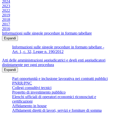
2024
2023
2022
2019
2018
2017
2016
Informazioni sulle singole procedure in formato tabellare
Espandi
Informazioni sulle singole procedure in formato tabellare -
Art. 1, c. 32, Legge n. 190/2012
Atti delle amministrazioni aggiudicatrici e degli enti aggiudicatori
distintamente per ogni procedura
Espandi
Pari opportunità e inclusione lavorativa nei contratti pubblici
PNRR/PNC
Collegi consultivi tecnici
Progetto di investimento pubblico
Elenchi ufficiali di operatori economici riconosciuti e
certificazioni
Affidamento in house
Affidamenti diretti di lavori, servizi e forniture di somma