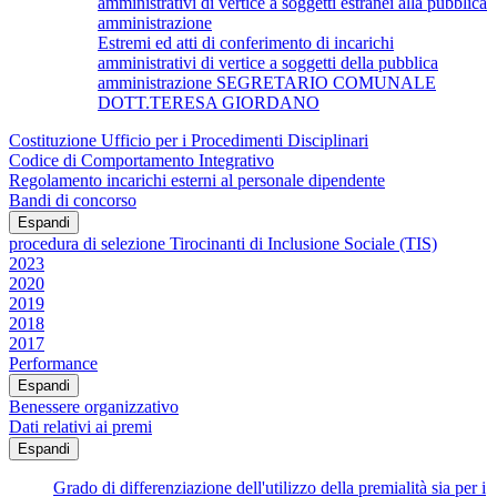
amministrativi di vertice a soggetti estranei alla pubblica
amministrazione
Estremi ed atti di conferimento di incarichi
amministrativi di vertice a soggetti della pubblica
amministrazione SEGRETARIO COMUNALE
DOTT.TERESA GIORDANO
Costituzione Ufficio per i Procedimenti Disciplinari
Codice di Comportamento Integrativo
Regolamento incarichi esterni al personale dipendente
Bandi di concorso
Espandi
procedura di selezione Tirocinanti di Inclusione Sociale (TIS)
2023
2020
2019
2018
2017
Performance
Espandi
Benessere organizzativo
Dati relativi ai premi
Espandi
Grado di differenziazione dell'utilizzo della premialità sia per i