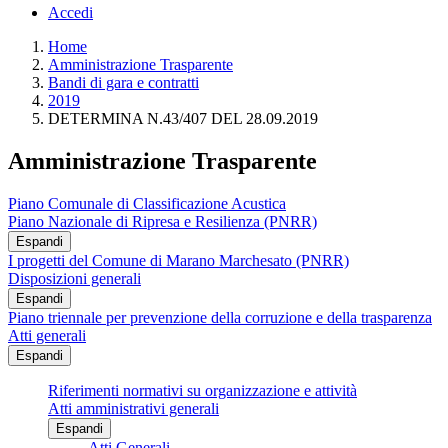
Accedi
Home
Amministrazione Trasparente
Bandi di gara e contratti
2019
DETERMINA N.43/407 DEL 28.09.2019
Amministrazione Trasparente
Piano Comunale di Classificazione Acustica
Piano Nazionale di Ripresa e Resilienza (PNRR)
Espandi
I progetti del Comune di Marano Marchesato (PNRR)
Disposizioni generali
Espandi
Piano triennale per prevenzione della corruzione e della trasparenza
Atti generali
Espandi
Riferimenti normativi su organizzazione e attività
Atti amministrativi generali
Espandi
Atti Generali