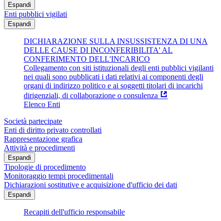
Espandi
Enti pubblici vigilati
Espandi
DICHIARAZIONE SULLA INSUSSISTENZA DI UNA
DELLE CAUSE DI INCONFERIBILITA' AL
CONFERIMENTO DELL'INCARICO
Collegamento con siti istituzionali degli enti pubblici vigilanti
nei quali sono pubblicati i dati relativi ai componenti degli
organi di indirizzo politico e ai soggetti titolari di incarichi
dirigenziali, di collaborazione o consulenza
Elenco Enti
Società partecipate
Enti di diritto privato controllati
Rappresentazione grafica
Attività e procedimenti
Espandi
Tipologie di procedimento
Monitoraggio tempi procedimentali
Dichiarazioni sostitutive e acquisizione d'ufficio dei dati
Espandi
Recapiti dell'ufficio responsabile