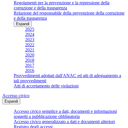
Regolamenti per la prevenzione e la repressione della
corruzione e della trasparenza
Relazione del responsabile della prevenzione della corruzione
e della trasparenza
Espandi
2025
2024
2023
2022
2021
2020
2018
2017
2016
Provvedimenti adottati dall'ANAC ed atti di adeguamento a
tali provvedimenti
Atti di accertamento delle violazioni
Accesso civico
Espandi
Accesso civico semplice a dati, documenti e informazioni
soggetti a pubblicazione obbligatoria
Accesso civico generalizzato a dati e documenti ulteriori
Registro degli accessi