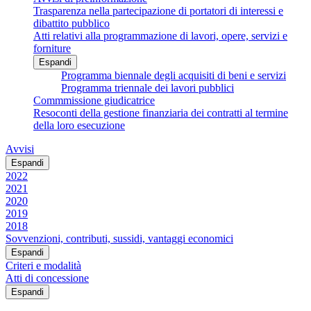
Trasparenza nella partecipazione di portatori di interessi e
dibattito pubblico
Atti relativi alla programmazione di lavori, opere, servizi e
forniture
Espandi
Programma biennale degli acquisiti di beni e servizi
Programma triennale dei lavori pubblici
Commmissione giudicatrice
Resoconti della gestione finanziaria dei contratti al termine
della loro esecuzione
Avvisi
Espandi
2022
2021
2020
2019
2018
Sovvenzioni, contributi, sussidi, vantaggi economici
Espandi
Criteri e modalità
Atti di concessione
Espandi