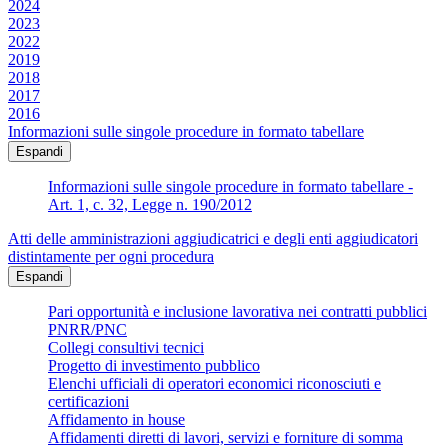
2024
2023
2022
2019
2018
2017
2016
Informazioni sulle singole procedure in formato tabellare
Espandi
Informazioni sulle singole procedure in formato tabellare -
Art. 1, c. 32, Legge n. 190/2012
Atti delle amministrazioni aggiudicatrici e degli enti aggiudicatori
distintamente per ogni procedura
Espandi
Pari opportunità e inclusione lavorativa nei contratti pubblici
PNRR/PNC
Collegi consultivi tecnici
Progetto di investimento pubblico
Elenchi ufficiali di operatori economici riconosciuti e
certificazioni
Affidamento in house
Affidamenti diretti di lavori, servizi e forniture di somma