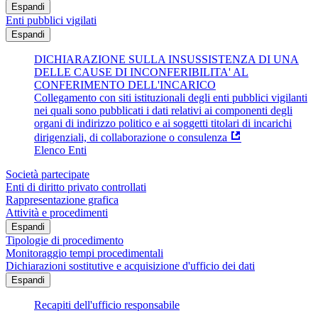
Espandi
Enti pubblici vigilati
Espandi
DICHIARAZIONE SULLA INSUSSISTENZA DI UNA
DELLE CAUSE DI INCONFERIBILITA' AL
CONFERIMENTO DELL'INCARICO
Collegamento con siti istituzionali degli enti pubblici vigilanti
nei quali sono pubblicati i dati relativi ai componenti degli
organi di indirizzo politico e ai soggetti titolari di incarichi
dirigenziali, di collaborazione o consulenza
Elenco Enti
Società partecipate
Enti di diritto privato controllati
Rappresentazione grafica
Attività e procedimenti
Espandi
Tipologie di procedimento
Monitoraggio tempi procedimentali
Dichiarazioni sostitutive e acquisizione d'ufficio dei dati
Espandi
Recapiti dell'ufficio responsabile