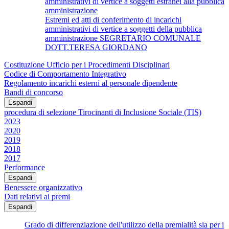
amministrativi di vertice a soggetti estranei alla pubblica
amministrazione
Estremi ed atti di conferimento di incarichi
amministrativi di vertice a soggetti della pubblica
amministrazione SEGRETARIO COMUNALE
DOTT.TERESA GIORDANO
Costituzione Ufficio per i Procedimenti Disciplinari
Codice di Comportamento Integrativo
Regolamento incarichi esterni al personale dipendente
Bandi di concorso
Espandi
procedura di selezione Tirocinanti di Inclusione Sociale (TIS)
2023
2020
2019
2018
2017
Performance
Espandi
Benessere organizzativo
Dati relativi ai premi
Espandi
Grado di differenziazione dell'utilizzo della premialità sia per i