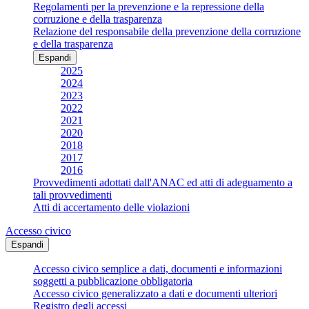
Regolamenti per la prevenzione e la repressione della
corruzione e della trasparenza
Relazione del responsabile della prevenzione della corruzione
e della trasparenza
Espandi
2025
2024
2023
2022
2021
2020
2018
2017
2016
Provvedimenti adottati dall'ANAC ed atti di adeguamento a
tali provvedimenti
Atti di accertamento delle violazioni
Accesso civico
Espandi
Accesso civico semplice a dati, documenti e informazioni
soggetti a pubblicazione obbligatoria
Accesso civico generalizzato a dati e documenti ulteriori
Registro degli accessi