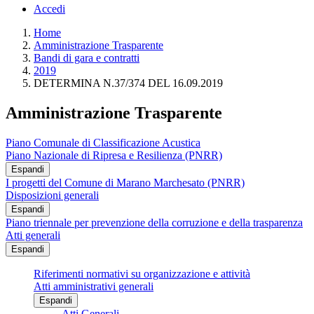
Accedi
Home
Amministrazione Trasparente
Bandi di gara e contratti
2019
DETERMINA N.37/374 DEL 16.09.2019
Amministrazione Trasparente
Piano Comunale di Classificazione Acustica
Piano Nazionale di Ripresa e Resilienza (PNRR)
Espandi
I progetti del Comune di Marano Marchesato (PNRR)
Disposizioni generali
Espandi
Piano triennale per prevenzione della corruzione e della trasparenza
Atti generali
Espandi
Riferimenti normativi su organizzazione e attività
Atti amministrativi generali
Espandi
Atti Generali