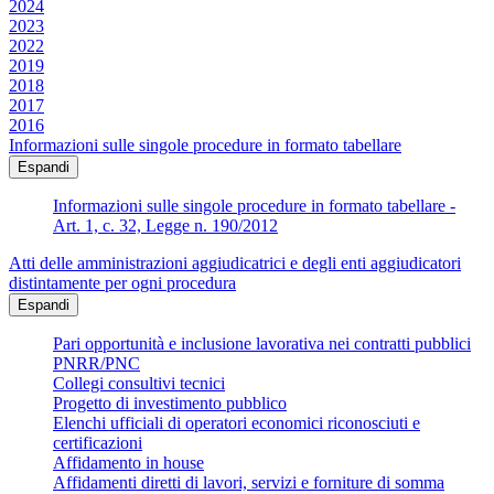
2024
2023
2022
2019
2018
2017
2016
Informazioni sulle singole procedure in formato tabellare
Espandi
Informazioni sulle singole procedure in formato tabellare -
Art. 1, c. 32, Legge n. 190/2012
Atti delle amministrazioni aggiudicatrici e degli enti aggiudicatori
distintamente per ogni procedura
Espandi
Pari opportunità e inclusione lavorativa nei contratti pubblici
PNRR/PNC
Collegi consultivi tecnici
Progetto di investimento pubblico
Elenchi ufficiali di operatori economici riconosciuti e
certificazioni
Affidamento in house
Affidamenti diretti di lavori, servizi e forniture di somma