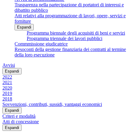
Trasparenza nella partecipazione di portatori di interessi e
dibattito pubblico
Atti relativi alla programmazione di lavori, opere, servizi e
forniture
Espandi
Programma biennale degli acquisiti di beni e servizi
Programma triennale dei lavori pubblici
Commmissione giudicatrice
Resoconti della gestione finanziaria dei contratti al termine
della loro esecuzione
Avvisi
Espandi
2022
2021
2020
2019
2018
Sovvenzioni, contributi, sussidi, vantaggi economici
Espandi
Criteri e modalità
Atti di concessione
Espandi