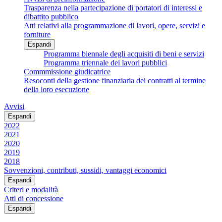
Trasparenza nella partecipazione di portatori di interessi e
dibattito pubblico
Atti relativi alla programmazione di lavori, opere, servizi e
forniture
Espandi
Programma biennale degli acquisiti di beni e servizi
Programma triennale dei lavori pubblici
Commmissione giudicatrice
Resoconti della gestione finanziaria dei contratti al termine
della loro esecuzione
Avvisi
Espandi
2022
2021
2020
2019
2018
Sovvenzioni, contributi, sussidi, vantaggi economici
Espandi
Criteri e modalità
Atti di concessione
Espandi