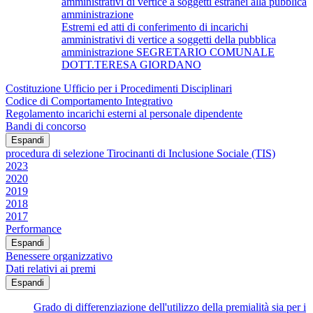
amministrativi di vertice a soggetti estranei alla pubblica
amministrazione
Estremi ed atti di conferimento di incarichi
amministrativi di vertice a soggetti della pubblica
amministrazione SEGRETARIO COMUNALE
DOTT.TERESA GIORDANO
Costituzione Ufficio per i Procedimenti Disciplinari
Codice di Comportamento Integrativo
Regolamento incarichi esterni al personale dipendente
Bandi di concorso
Espandi
procedura di selezione Tirocinanti di Inclusione Sociale (TIS)
2023
2020
2019
2018
2017
Performance
Espandi
Benessere organizzativo
Dati relativi ai premi
Espandi
Grado di differenziazione dell'utilizzo della premialità sia per i