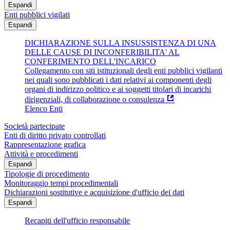
Espandi
Enti pubblici vigilati
Espandi
DICHIARAZIONE SULLA INSUSSISTENZA DI UNA
DELLE CAUSE DI INCONFERIBILITA' AL
CONFERIMENTO DELL'INCARICO
Collegamento con siti istituzionali degli enti pubblici vigilanti
nei quali sono pubblicati i dati relativi ai componenti degli
organi di indirizzo politico e ai soggetti titolari di incarichi
dirigenziali, di collaborazione o consulenza
Elenco Enti
Società partecipate
Enti di diritto privato controllati
Rappresentazione grafica
Attività e procedimenti
Espandi
Tipologie di procedimento
Monitoraggio tempi procedimentali
Dichiarazioni sostitutive e acquisizione d'ufficio dei dati
Espandi
Recapiti dell'ufficio responsabile