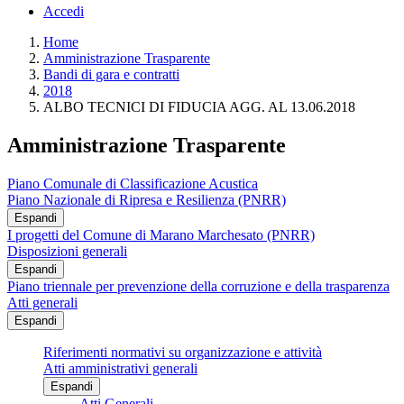
Accedi
Home
Amministrazione Trasparente
Bandi di gara e contratti
2018
ALBO TECNICI DI FIDUCIA AGG. AL 13.06.2018
Amministrazione Trasparente
Piano Comunale di Classificazione Acustica
Piano Nazionale di Ripresa e Resilienza (PNRR)
Espandi
I progetti del Comune di Marano Marchesato (PNRR)
Disposizioni generali
Espandi
Piano triennale per prevenzione della corruzione e della trasparenza
Atti generali
Espandi
Riferimenti normativi su organizzazione e attività
Atti amministrativi generali
Espandi
Atti Generali