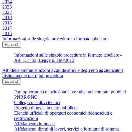
2024
2023
2022
2019
2018
2017
2016
Informazioni sulle singole procedure in formato tabellare
Espandi
Informazioni sulle singole procedure in formato tabellare -
Art. 1, c. 32, Legge n. 190/2012
Atti delle amministrazioni aggiudicatrici e degli enti aggiudicatori
distintamente per ogni procedura
Espandi
Pari opportunità e inclusione lavorativa nei contratti pubblici
PNRR/PNC
Collegi consultivi tecnici
Progetto di investimento pubblico
Elenchi ufficiali di operatori economici riconosciuti e
certificazioni
Affidamento in house
Affidamenti diretti di lavori, servizi e forniture di somma