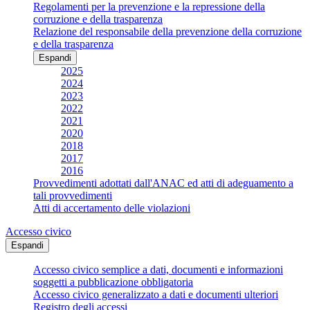
Regolamenti per la prevenzione e la repressione della
corruzione e della trasparenza
Relazione del responsabile della prevenzione della corruzione
e della trasparenza
Espandi
2025
2024
2023
2022
2021
2020
2018
2017
2016
Provvedimenti adottati dall'ANAC ed atti di adeguamento a
tali provvedimenti
Atti di accertamento delle violazioni
Accesso civico
Espandi
Accesso civico semplice a dati, documenti e informazioni
soggetti a pubblicazione obbligatoria
Accesso civico generalizzato a dati e documenti ulteriori
Registro degli accessi