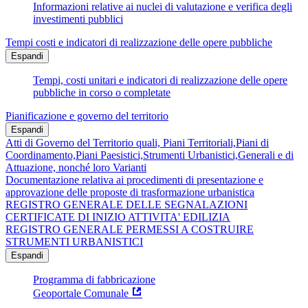
Informazioni relative ai nuclei di valutazione e verifica degli
investimenti pubblici
Tempi costi e indicatori di realizzazione delle opere pubbliche
Espandi
Tempi, costi unitari e indicatori di realizzazione delle opere
pubbliche in corso o completate
Pianificazione e governo del territorio
Espandi
Atti di Governo del Territorio quali, Piani Territoriali,Piani di
Coordinamento,Piani Paesistici,Strumenti Urbanistici,Generali e di
Attuazione, nonché loro Varianti
Documentazione relativa ai procedimenti di presentazione e
approvazione delle proposte di trasformazione urbanistica
REGISTRO GENERALE DELLE SEGNALAZIONI
CERTIFICATE DI INIZIO ATTIVITA' EDILIZIA
REGISTRO GENERALE PERMESSI A COSTRUIRE
STRUMENTI URBANISTICI
Espandi
Programma di fabbricazione
Geoportale Comunale