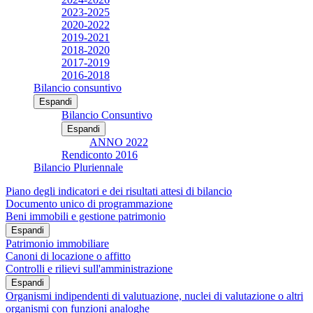
2023-2025
2020-2022
2019-2021
2018-2020
2017-2019
2016-2018
Bilancio consuntivo
Espandi
Bilancio Consuntivo
Espandi
ANNO 2022
Rendiconto 2016
Bilancio Pluriennale
Piano degli indicatori e dei risultati attesi di bilancio
Documento unico di programmazione
Beni immobili e gestione patrimonio
Espandi
Patrimonio immobiliare
Canoni di locazione o affitto
Controlli e rilievi sull'amministrazione
Espandi
Organismi indipendenti di valutuazione, nuclei di valutazione o altri
organismi con funzioni analoghe