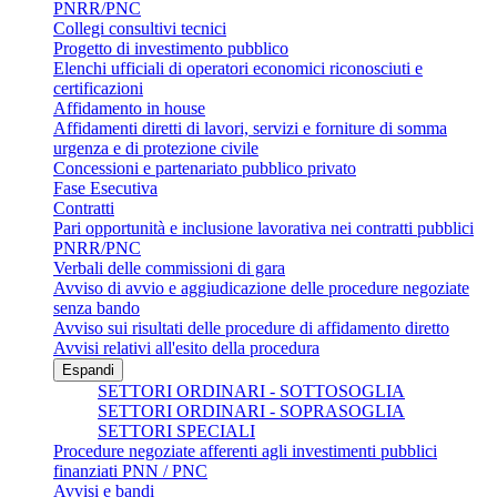
PNRR/PNC
Collegi consultivi tecnici
Progetto di investimento pubblico
Elenchi ufficiali di operatori economici riconosciuti e
certificazioni
Affidamento in house
Affidamenti diretti di lavori, servizi e forniture di somma
urgenza e di protezione civile
Concessioni e partenariato pubblico privato
Fase Esecutiva
Contratti
Pari opportunità e inclusione lavorativa nei contratti pubblici
PNRR/PNC
Verbali delle commissioni di gara
Avviso di avvio e aggiudicazione delle procedure negoziate
senza bando
Avviso sui risultati delle procedure di affidamento diretto
Avvisi relativi all'esito della procedura
Espandi
SETTORI ORDINARI - SOTTOSOGLIA
SETTORI ORDINARI - SOPRASOGLIA
SETTORI SPECIALI
Procedure negoziate afferenti agli investimenti pubblici
finanziati PNN / PNC
Avvisi e bandi