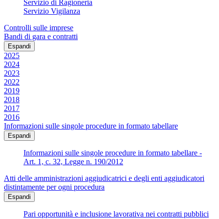
Servizio di Ragioneria
Servizio Vigilanza
Controlli sulle imprese
Bandi di gara e contratti
Espandi
2025
2024
2023
2022
2019
2018
2017
2016
Informazioni sulle singole procedure in formato tabellare
Espandi
Informazioni sulle singole procedure in formato tabellare -
Art. 1, c. 32, Legge n. 190/2012
Atti delle amministrazioni aggiudicatrici e degli enti aggiudicatori
distintamente per ogni procedura
Espandi
Pari opportunità e inclusione lavorativa nei contratti pubblici