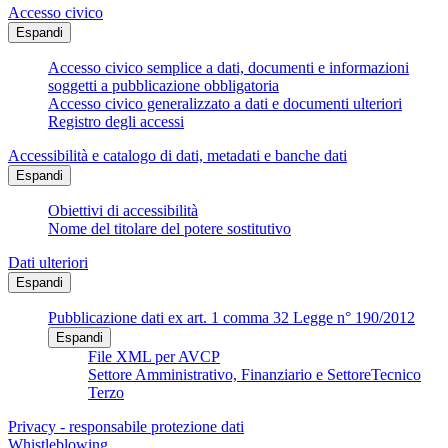
Accesso civico
Espandi
Accesso civico semplice a dati, documenti e informazioni
soggetti a pubblicazione obbligatoria
Accesso civico generalizzato a dati e documenti ulteriori
Registro degli accessi
Accessibilità e catalogo di dati, metadati e banche dati
Espandi
Obiettivi di accessibilità
Nome del titolare del potere sostitutivo
Dati ulteriori
Espandi
Pubblicazione dati ex art. 1 comma 32 Legge n° 190/2012
Espandi
File XML per AVCP
Settore Amministrativo, Finanziario e SettoreTecnico
Terzo
Privacy - responsabile protezione dati
Whistleblowing