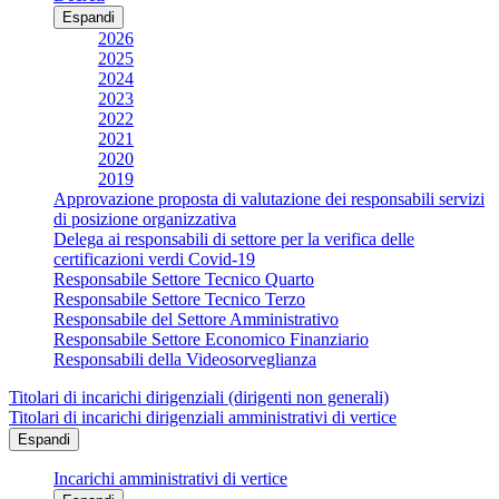
Espandi
2026
2025
2024
2023
2022
2021
2020
2019
Approvazione proposta di valutazione dei responsabili servizi
di posizione organizzativa
Delega ai responsabili di settore per la verifica delle
certificazioni verdi Covid-19
Responsabile Settore Tecnico Quarto
Responsabile Settore Tecnico Terzo
Responsabile del Settore Amministrativo
Responsabile Settore Economico Finanziario
Responsabili della Videosorveglianza
Titolari di incarichi dirigenziali (dirigenti non generali)
Titolari di incarichi dirigenziali amministrativi di vertice
Espandi
Incarichi amministrativi di vertice