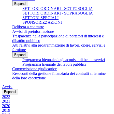
Espandi
SETTORI ORDINARI - SOTTOSOGLIA
SETTORI ORDINARI - SOPRASOGLIA
SETTORI SPECIALI
SPONSORIZZAZIONI
Delibera a contrarre
Avvisi di preinformazione
Trasparenza nella partecipazione di portatori di interessi e
dibattito pubblico
Atti relativi alla programmazione di lavori, opere, servizi e
forniture
Espandi
Programma biennale degli acquisiti di beni e servizi
Programma triennale dei lavori pubblici
Commmissione giudicatrice
Resoconti della gestione finanziaria dei contratti al termine
della loro esecuzione
Avvisi
Espandi
2022
2021
2020
2019