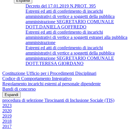
Espandi
Decreto del 17.01.2019 N.PROT. 395
Estremi ed atti di conferimento di incarichi
amministrativi di vertice a soggetti della pubblica
amministrazione SEGRETARIO COMUNALE
DOTT.DANIELA GOFFREDO
Estremi ed atti di conferimento di incarichi
amministrativi di vertice a soggetti estranei alla pubblica
amministrazione
Estremi ed atti di conferimento di incarichi
amministrativi di vertice a soggetti della pubblica
amministrazione SEGRETARIO COMUNALE
DOTT.TERESA GIORDANO
Costituzione Ufficio per i Procedimenti Disciplinari
Codice di Comportamento Integrativo
Regolamento incarichi esterni al personale dipendente
Bandi di concorso
Espandi
procedura di selezione Tirocinanti di Inclusione Sociale (TIS)
2023
2020
2019
2018
2017