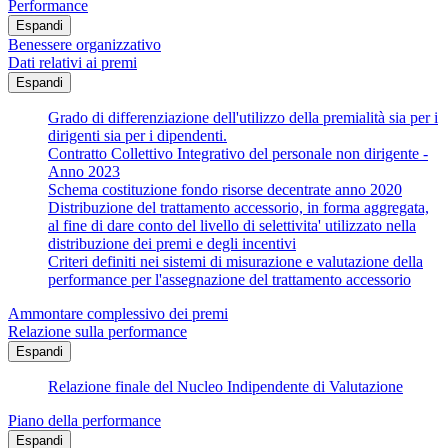
Performance
Espandi
Benessere organizzativo
Dati relativi ai premi
Espandi
Grado di differenziazione dell'utilizzo della premialità sia per i
dirigenti sia per i dipendenti.
Contratto Collettivo Integrativo del personale non dirigente -
Anno 2023
Schema costituzione fondo risorse decentrate anno 2020
Distribuzione del trattamento accessorio, in forma aggregata,
al fine di dare conto del livello di selettivita' utilizzato nella
distribuzione dei premi e degli incentivi
Criteri definiti nei sistemi di misurazione e valutazione della
performance per l'assegnazione del trattamento accessorio
Ammontare complessivo dei premi
Relazione sulla performance
Espandi
Relazione finale del Nucleo Indipendente di Valutazione
Piano della performance
Espandi