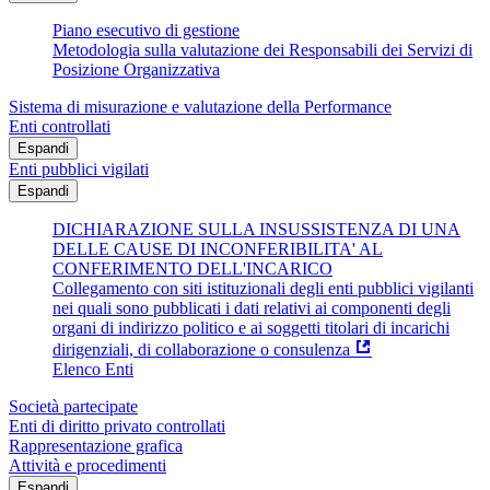
Piano esecutivo di gestione
Metodologia sulla valutazione dei Responsabili dei Servizi di
Posizione Organizzativa
Sistema di misurazione e valutazione della Performance
Enti controllati
Espandi
Enti pubblici vigilati
Espandi
DICHIARAZIONE SULLA INSUSSISTENZA DI UNA
DELLE CAUSE DI INCONFERIBILITA' AL
CONFERIMENTO DELL'INCARICO
Collegamento con siti istituzionali degli enti pubblici vigilanti
nei quali sono pubblicati i dati relativi ai componenti degli
organi di indirizzo politico e ai soggetti titolari di incarichi
dirigenziali, di collaborazione o consulenza
Elenco Enti
Società partecipate
Enti di diritto privato controllati
Rappresentazione grafica
Attività e procedimenti
Espandi