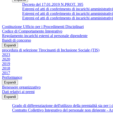
Decreto del 17.01.2019 N.PROT. 395
Estremi ed atti di conferimento di incarichi ammin
Estremi ed atti di conferimento di incarichi amministrativi
Estremi ed atti di conferimento di incarichi ammin
Costituzione Ufficio per i Procedimenti Disciplinari
Codice di Comportamento Integrativo
Regolamento incarichi esterni al personale dipendente
Bandi di concorso
Espandi
procedura di selezione Tirocinanti di Inclusione Sociale (TIS)
2023
2020
2019
2018
2017
Performance
Espandi
Benessere organizzativo
Dati relativi ai premi
Espandi
Grado di differenziazione dell'utilizzo della premialità sia per i d
Contratto Collettivo Integrativo del personale non dirigente - 