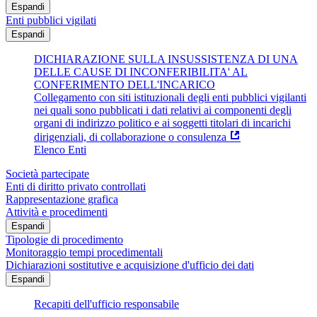
Espandi
Enti pubblici vigilati
Espandi
DICHIARAZIONE SULLA INSUSSISTENZA DI UNA
DELLE CAUSE DI INCONFERIBILITA' AL
CONFERIMENTO DELL'INCARICO
Collegamento con siti istituzionali degli enti pubblici vigilanti
nei quali sono pubblicati i dati relativi ai componenti degli
organi di indirizzo politico e ai soggetti titolari di incarichi
dirigenziali, di collaborazione o consulenza
Elenco Enti
Società partecipate
Enti di diritto privato controllati
Rappresentazione grafica
Attività e procedimenti
Espandi
Tipologie di procedimento
Monitoraggio tempi procedimentali
Dichiarazioni sostitutive e acquisizione d'ufficio dei dati
Espandi
Recapiti dell'ufficio responsabile