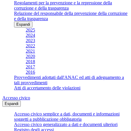
Regolamenti per la prevenzione e la repressione della
corruzione e della trasparenza
Relazione del responsabile della prevenzione della corruzione
e della trasparenza
Espandi
2025
2024
2023
2022
2021
2020
2018
2017
2016
Provvedimenti adottati dall'ANAC ed atti di adeguamento a
tali provvedimenti
Atti di accertamento delle violazioni
Accesso civico
Espandi
Accesso civico semplice a dati, documenti e informazioni
soggetti a pubblicazione obbligatoria
Accesso civico generalizzato a dati e documenti ulteriori
Registro degli accessi