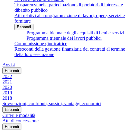
Trasparenza nella partecipazione di portatori di interessi e
dibattito pubblico
Atti relativi alla programmazione di lavori, opere, servizi e
forniture
Espandi
Programma biennale degli acquisiti di beni e servizi
Programma triennale dei lavori pubblici
Commmissione giudicatrice
Resoconti della gestione finanziaria dei contratti al termine
della loro esecuzione
Avvisi
Espandi
2022
2021
2020
2019
2018
Sovvenzioni, contributi, sussidi, vantaggi economici
Espandi
Criteri e modalità
Atti di concessione
Espandi