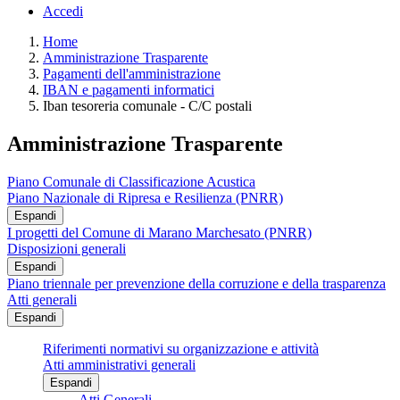
Accedi
Home
Amministrazione Trasparente
Pagamenti dell'amministrazione
IBAN e pagamenti informatici
Iban tesoreria comunale - C/C postali
Amministrazione Trasparente
Piano Comunale di Classificazione Acustica
Piano Nazionale di Ripresa e Resilienza (PNRR)
Espandi
I progetti del Comune di Marano Marchesato (PNRR)
Disposizioni generali
Espandi
Piano triennale per prevenzione della corruzione e della trasparenza
Atti generali
Espandi
Riferimenti normativi su organizzazione e attività
Atti amministrativi generali
Espandi
Atti Generali