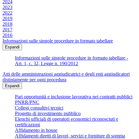
2024
2023
2022
2019
2018
2017
2016
Informazioni sulle singole procedure in formato tabellare
Espandi
Informazioni sulle singole procedure in formato tabellare -
Art. 1, c. 32, Legge n. 190/2012
Atti delle amministrazioni aggiudicatrici e degli enti aggiudicatori
distintamente per ogni procedura
Espandi
Pari opportunità e inclusione lavorativa nei contratti pubblici
PNRR/PNC
Collegi consultivi tecnici
Progetto di investimento pubblico
Elenchi ufficiali di operatori economici riconosciuti e
certificazioni
Affidamento in house
Affidamenti diretti di lavori, servizi e forniture di somma