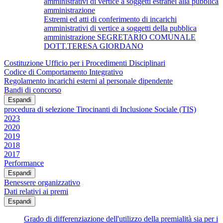
amministrativi di vertice a soggetti estranei alla pubblica
amministrazione
Estremi ed atti di conferimento di incarichi
amministrativi di vertice a soggetti della pubblica
amministrazione SEGRETARIO COMUNALE
DOTT.TERESA GIORDANO
Costituzione Ufficio per i Procedimenti Disciplinari
Codice di Comportamento Integrativo
Regolamento incarichi esterni al personale dipendente
Bandi di concorso
Espandi
procedura di selezione Tirocinanti di Inclusione Sociale (TIS)
2023
2020
2019
2018
2017
Performance
Espandi
Benessere organizzativo
Dati relativi ai premi
Espandi
Grado di differenziazione dell'utilizzo della premialità sia per i