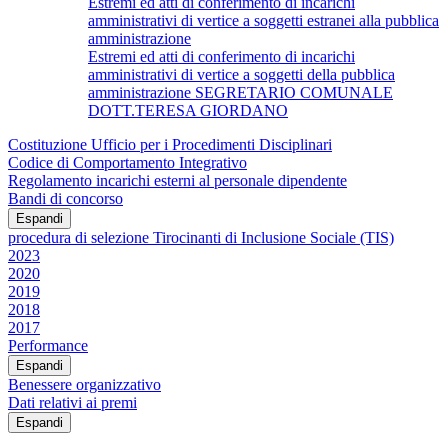
Estremi ed atti di conferimento di incarichi
amministrativi di vertice a soggetti estranei alla pubblica
amministrazione
Estremi ed atti di conferimento di incarichi
amministrativi di vertice a soggetti della pubblica
amministrazione SEGRETARIO COMUNALE
DOTT.TERESA GIORDANO
Costituzione Ufficio per i Procedimenti Disciplinari
Codice di Comportamento Integrativo
Regolamento incarichi esterni al personale dipendente
Bandi di concorso
Espandi
procedura di selezione Tirocinanti di Inclusione Sociale (TIS)
2023
2020
2019
2018
2017
Performance
Espandi
Benessere organizzativo
Dati relativi ai premi
Espandi