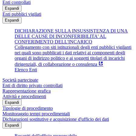
Enti controllati
Espandi
Enti pubblici vigilati
Espandi
DICHIARAZIONE SULLA INSUSSISTENZA DI UNA
DELLE CAUSE DI INCONFERIBILITA' AL
CONFERIMENTO DELL'INCARICO
Collegamento con siti istituzionali degli enti pubblici vigilanti
nei quali sono pubblicati i dati relativi ai componenti degli
organi di indirizzo politico e ai soggetti titolari di incarichi
dirigenziali, di collaborazione o consulenza
Elenco Enti
Società partecipate
Enti di diritto privato controllati
Rappresentazione grafica
Attività e procedimenti
Espandi
Tipologie di procedimento
Monitoraggio tempi procedimentali
Dichiarazioni sostitutive e acquisizione d'ufficio dei dati
Espandi
Recapiti dell'ufficio responsabile