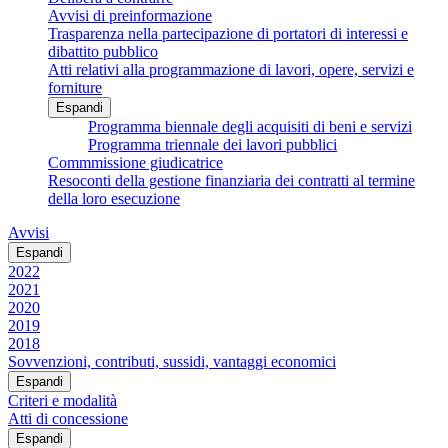
Avvisi di preinformazione
Trasparenza nella partecipazione di portatori di interessi e
dibattito pubblico
Atti relativi alla programmazione di lavori, opere, servizi e
forniture
Espandi
Programma biennale degli acquisiti di beni e servizi
Programma triennale dei lavori pubblici
Commmissione giudicatrice
Resoconti della gestione finanziaria dei contratti al termine
della loro esecuzione
Avvisi
Espandi
2022
2021
2020
2019
2018
Sovvenzioni, contributi, sussidi, vantaggi economici
Espandi
Criteri e modalità
Atti di concessione
Espandi