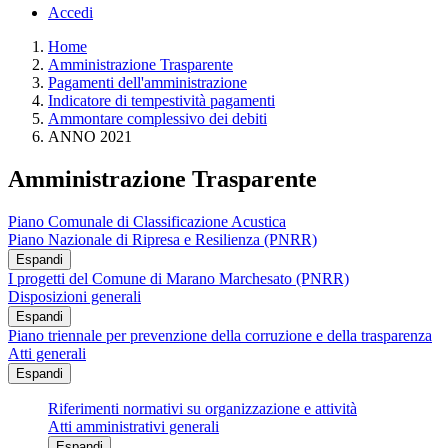
Accedi
Home
Amministrazione Trasparente
Pagamenti dell'amministrazione
Indicatore di tempestività pagamenti
Ammontare complessivo dei debiti
ANNO 2021
Amministrazione Trasparente
Piano Comunale di Classificazione Acustica
Piano Nazionale di Ripresa e Resilienza (PNRR)
Espandi
I progetti del Comune di Marano Marchesato (PNRR)
Disposizioni generali
Espandi
Piano triennale per prevenzione della corruzione e della trasparenza
Atti generali
Espandi
Riferimenti normativi su organizzazione e attività
Atti amministrativi generali
Espandi