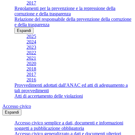
2017
Regolamenti per la prevenzione e la repressione della
corruzione e della trasparenza
Relazione del responsabile della prevenzione della corruzione
e della trasparenza
Espandi
2025
2024
2023
2022
2021
2020
2018
2017
2016
Provvedimenti adottati dall'ANAC ed atti di adeguamento a
tali provvedimenti
Atti di accertamento delle violazioni
Accesso civico
Espandi
Accesso civico semplice a dati, documenti e informazioni
soggetti a pubblicazione obbligatoria
Accesso civico generalizzato a dati e documenti ulteriori