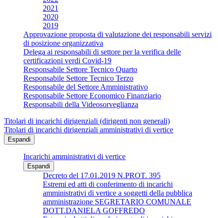
2021
2020
2019
Approvazione proposta di valutazione dei responsabili servizi
di posizione organizzativa
Delega ai responsabili di settore per la verifica delle
certificazioni verdi Covid-19
Responsabile Settore Tecnico Quarto
Responsabile Settore Tecnico Terzo
Responsabile del Settore Amministrativo
Responsabile Settore Economico Finanziario
Responsabili della Videosorveglianza
Titolari di incarichi dirigenziali (dirigenti non generali)
Titolari di incarichi dirigenziali amministrativi di vertice
Espandi
Incarichi amministrativi di vertice
Espandi
Decreto del 17.01.2019 N.PROT. 395
Estremi ed atti di conferimento di incarichi
amministrativi di vertice a soggetti della pubblica
amministrazione SEGRETARIO COMUNALE
DOTT.DANIELA GOFFREDO