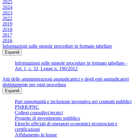
2025
2024
2023
2022
2019
2018
2017
2016
Informazioni sulle singole procedure in formato tabellare
Espandi
Informazioni sulle singole procedure in formato tabellare -
Art. 1, c. 32, Legge n. 190/2012
Atti delle amministrazioni aggiudicatrici e degli enti aggiudicatori
distintamente per ogni procedura
Espandi
Pari opportunità e inclusione lavorativa nei contratti pubblici
PNRR/PNC
Collegi consultivi tecnici
Progetto di investimento pubblico
Elenchi ufficiali di operatori economici riconosciuti e
certificazioni
Affidamento in house