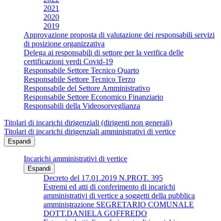
2021
2020
2019
Approvazione proposta di valutazione dei responsabili servizi
di posizione organizzativa
Delega ai responsabili di settore per la verifica delle
certificazioni verdi Covid-19
Responsabile Settore Tecnico Quarto
Responsabile Settore Tecnico Terzo
Responsabile del Settore Amministrativo
Responsabile Settore Economico Finanziario
Responsabili della Videosorveglianza
Titolari di incarichi dirigenziali (dirigenti non generali)
Titolari di incarichi dirigenziali amministrativi di vertice
Espandi
Incarichi amministrativi di vertice
Espandi
Decreto del 17.01.2019 N.PROT. 395
Estremi ed atti di conferimento di incarichi
amministrativi di vertice a soggetti della pubblica
amministrazione SEGRETARIO COMUNALE
DOTT.DANIELA GOFFREDO