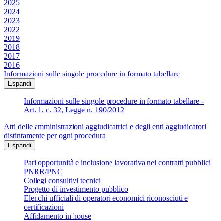
2025
2024
2023
2022
2019
2018
2017
2016
Informazioni sulle singole procedure in formato tabellare
Espandi
Informazioni sulle singole procedure in formato tabellare -
Art. 1, c. 32, Legge n. 190/2012
Atti delle amministrazioni aggiudicatrici e degli enti aggiudicatori
distintamente per ogni procedura
Espandi
Pari opportunità e inclusione lavorativa nei contratti pubblici
PNRR/PNC
Collegi consultivi tecnici
Progetto di investimento pubblico
Elenchi ufficiali di operatori economici riconosciuti e
certificazioni
Affidamento in house