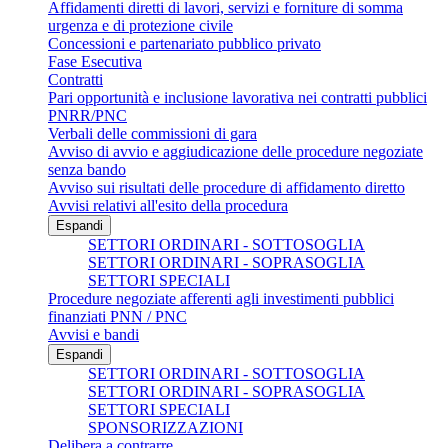
Affidamenti diretti di lavori, servizi e forniture di somma
urgenza e di protezione civile
Concessioni e partenariato pubblico privato
Fase Esecutiva
Contratti
Pari opportunità e inclusione lavorativa nei contratti pubblici
PNRR/PNC
Verbali delle commissioni di gara
Avviso di avvio e aggiudicazione delle procedure negoziate
senza bando
Avviso sui risultati delle procedure di affidamento diretto
Avvisi relativi all'esito della procedura
Espandi
SETTORI ORDINARI - SOTTOSOGLIA
SETTORI ORDINARI - SOPRASOGLIA
SETTORI SPECIALI
Procedure negoziate afferenti agli investimenti pubblici
finanziati PNN / PNC
Avvisi e bandi
Espandi
SETTORI ORDINARI - SOTTOSOGLIA
SETTORI ORDINARI - SOPRASOGLIA
SETTORI SPECIALI
SPONSORIZZAZIONI
Delibera a contrarre