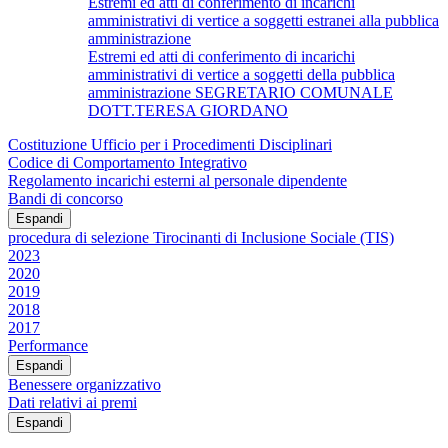
Estremi ed atti di conferimento di incarichi
amministrativi di vertice a soggetti estranei alla pubblica
amministrazione
Estremi ed atti di conferimento di incarichi
amministrativi di vertice a soggetti della pubblica
amministrazione SEGRETARIO COMUNALE
DOTT.TERESA GIORDANO
Costituzione Ufficio per i Procedimenti Disciplinari
Codice di Comportamento Integrativo
Regolamento incarichi esterni al personale dipendente
Bandi di concorso
Espandi
procedura di selezione Tirocinanti di Inclusione Sociale (TIS)
2023
2020
2019
2018
2017
Performance
Espandi
Benessere organizzativo
Dati relativi ai premi
Espandi