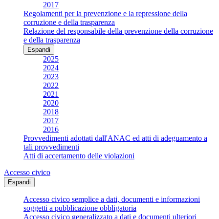
2017
Regolamenti per la prevenzione e la repressione della
corruzione e della trasparenza
Relazione del responsabile della prevenzione della corruzione
e della trasparenza
Espandi
2025
2024
2023
2022
2021
2020
2018
2017
2016
Provvedimenti adottati dall'ANAC ed atti di adeguamento a
tali provvedimenti
Atti di accertamento delle violazioni
Accesso civico
Espandi
Accesso civico semplice a dati, documenti e informazioni
soggetti a pubblicazione obbligatoria
Accesso civico generalizzato a dati e documenti ulteriori