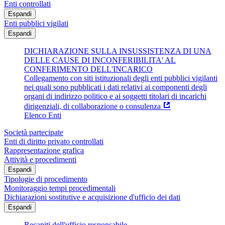
Enti controllati
Espandi
Enti pubblici vigilati
Espandi
DICHIARAZIONE SULLA INSUSSISTENZA DI UNA
DELLE CAUSE DI INCONFERIBILITA' AL
CONFERIMENTO DELL'INCARICO
Collegamento con siti istituzionali degli enti pubblici vigilanti
nei quali sono pubblicati i dati relativi ai componenti degli
organi di indirizzo politico e ai soggetti titolari di incarichi
dirigenziali, di collaborazione o consulenza
Elenco Enti
Società partecipate
Enti di diritto privato controllati
Rappresentazione grafica
Attività e procedimenti
Espandi
Tipologie di procedimento
Monitoraggio tempi procedimentali
Dichiarazioni sostitutive e acquisizione d'ufficio dei dati
Espandi
Recapiti dell'ufficio responsabile