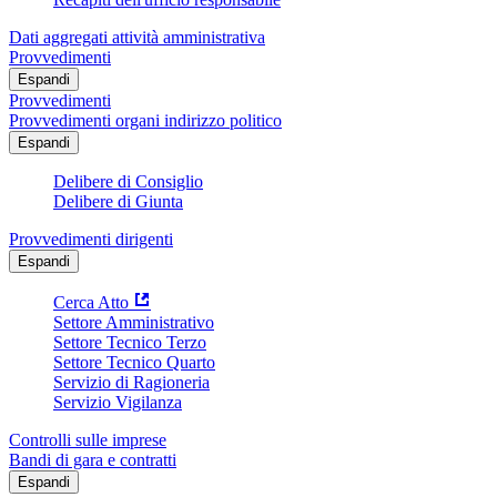
Dati aggregati attività amministrativa
Provvedimenti
Espandi
Provvedimenti
Provvedimenti organi indirizzo politico
Espandi
Delibere di Consiglio
Delibere di Giunta
Provvedimenti dirigenti
Espandi
Cerca Atto
Settore Amministrativo
Settore Tecnico Terzo
Settore Tecnico Quarto
Servizio di Ragioneria
Servizio Vigilanza
Controlli sulle imprese
Bandi di gara e contratti
Espandi