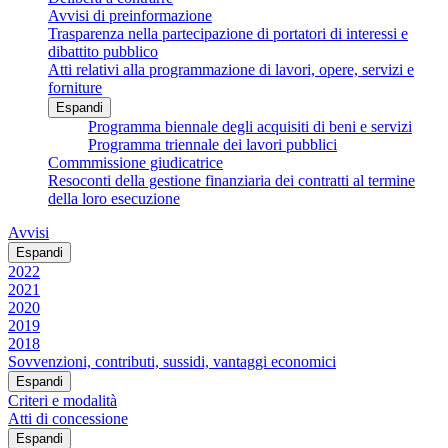
Avvisi di preinformazione
Trasparenza nella partecipazione di portatori di interessi e
dibattito pubblico
Atti relativi alla programmazione di lavori, opere, servizi e
forniture
Espandi
Programma biennale degli acquisiti di beni e servizi
Programma triennale dei lavori pubblici
Commmissione giudicatrice
Resoconti della gestione finanziaria dei contratti al termine
della loro esecuzione
Avvisi
Espandi
2022
2021
2020
2019
2018
Sovvenzioni, contributi, sussidi, vantaggi economici
Espandi
Criteri e modalità
Atti di concessione
Espandi