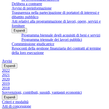
Delibera a contrarre
Avvisi di preinformazione
Trasparenza nella partecipazione di portatori di interessi e
dibattito pubblico
Atti relativi alla programmazione di lavori, opere, servizi e
forniture
Espandi
Programma biennale degli acquisiti di beni e servizi
Programma triennale dei lavori pubblici
Commmissione giudicatrice
Resoconti della gestione finanziaria dei contratti al termine
della loro esecuzione
Avvisi
Espandi
2022
2021
2020
2019
2018
Sovvenzioni, contributi, sussidi, vantaggi economici
Espandi
Criteri e modalità
Atti di concessione