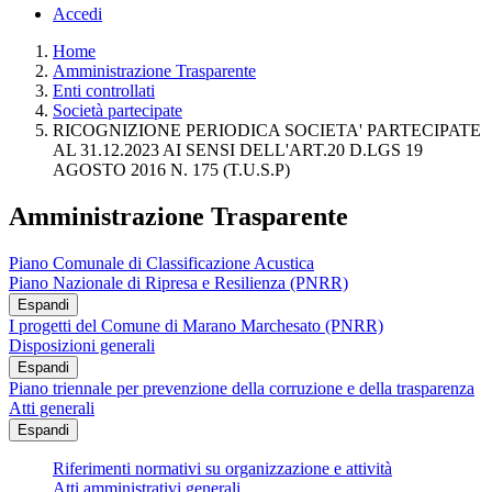
Accedi
Home
Amministrazione Trasparente
Enti controllati
Società partecipate
RICOGNIZIONE PERIODICA SOCIETA' PARTECIPATE
AL 31.12.2023 AI SENSI DELL'ART.20 D.LGS 19
AGOSTO 2016 N. 175 (T.U.S.P)
Amministrazione Trasparente
Piano Comunale di Classificazione Acustica
Piano Nazionale di Ripresa e Resilienza (PNRR)
Espandi
I progetti del Comune di Marano Marchesato (PNRR)
Disposizioni generali
Espandi
Piano triennale per prevenzione della corruzione e della trasparenza
Atti generali
Espandi
Riferimenti normativi su organizzazione e attività
Atti amministrativi generali