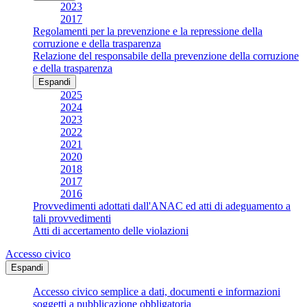
2023
2017
Regolamenti per la prevenzione e la repressione della
corruzione e della trasparenza
Relazione del responsabile della prevenzione della corruzione
e della trasparenza
Espandi
2025
2024
2023
2022
2021
2020
2018
2017
2016
Provvedimenti adottati dall'ANAC ed atti di adeguamento a
tali provvedimenti
Atti di accertamento delle violazioni
Accesso civico
Espandi
Accesso civico semplice a dati, documenti e informazioni
soggetti a pubblicazione obbligatoria