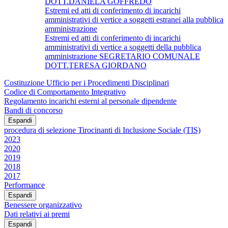
DOTT.DANIELA GOFFREDO
Estremi ed atti di conferimento di incarichi
amministrativi di vertice a soggetti estranei alla pubblica
amministrazione
Estremi ed atti di conferimento di incarichi
amministrativi di vertice a soggetti della pubblica
amministrazione SEGRETARIO COMUNALE
DOTT.TERESA GIORDANO
Costituzione Ufficio per i Procedimenti Disciplinari
Codice di Comportamento Integrativo
Regolamento incarichi esterni al personale dipendente
Bandi di concorso
Espandi
procedura di selezione Tirocinanti di Inclusione Sociale (TIS)
2023
2020
2019
2018
2017
Performance
Espandi
Benessere organizzativo
Dati relativi ai premi
Espandi