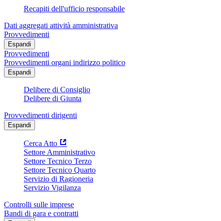
Recapiti dell'ufficio responsabile
Dati aggregati attività amministrativa
Provvedimenti
Espandi
Provvedimenti
Provvedimenti organi indirizzo politico
Espandi
Delibere di Consiglio
Delibere di Giunta
Provvedimenti dirigenti
Espandi
Cerca Atto
Settore Amministrativo
Settore Tecnico Terzo
Settore Tecnico Quarto
Servizio di Ragioneria
Servizio Vigilanza
Controlli sulle imprese
Bandi di gara e contratti