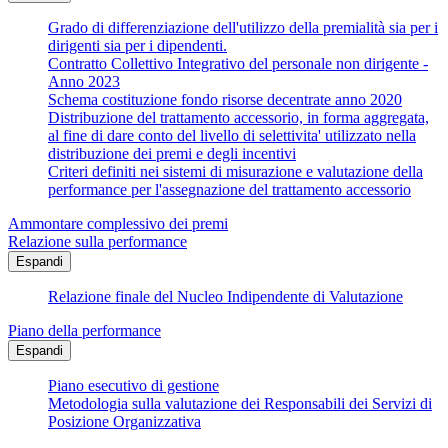
Grado di differenziazione dell'utilizzo della premialità sia per i
dirigenti sia per i dipendenti.
Contratto Collettivo Integrativo del personale non dirigente -
Anno 2023
Schema costituzione fondo risorse decentrate anno 2020
Distribuzione del trattamento accessorio, in forma aggregata,
al fine di dare conto del livello di selettivita' utilizzato nella
distribuzione dei premi e degli incentivi
Criteri definiti nei sistemi di misurazione e valutazione della
performance per l'assegnazione del trattamento accessorio
Ammontare complessivo dei premi
Relazione sulla performance
Espandi
Relazione finale del Nucleo Indipendente di Valutazione
Piano della performance
Espandi
Piano esecutivo di gestione
Metodologia sulla valutazione dei Responsabili dei Servizi di
Posizione Organizzativa