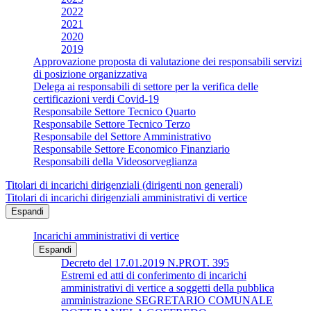
2022
2021
2020
2019
Approvazione proposta di valutazione dei responsabili servizi
di posizione organizzativa
Delega ai responsabili di settore per la verifica delle
certificazioni verdi Covid-19
Responsabile Settore Tecnico Quarto
Responsabile Settore Tecnico Terzo
Responsabile del Settore Amministrativo
Responsabile Settore Economico Finanziario
Responsabili della Videosorveglianza
Titolari di incarichi dirigenziali (dirigenti non generali)
Titolari di incarichi dirigenziali amministrativi di vertice
Espandi
Incarichi amministrativi di vertice
Espandi
Decreto del 17.01.2019 N.PROT. 395
Estremi ed atti di conferimento di incarichi
amministrativi di vertice a soggetti della pubblica
amministrazione SEGRETARIO COMUNALE