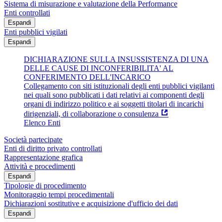
Sistema di misurazione e valutazione della Performance
Enti controllati
Espandi
Enti pubblici vigilati
Espandi
DICHIARAZIONE SULLA INSUSSISTENZA DI UNA
DELLE CAUSE DI INCONFERIBILITA' AL
CONFERIMENTO DELL'INCARICO
Collegamento con siti istituzionali degli enti pubblici vigilanti
nei quali sono pubblicati i dati relativi ai componenti degli
organi di indirizzo politico e ai soggetti titolari di incarichi
dirigenziali, di collaborazione o consulenza
Elenco Enti
Società partecipate
Enti di diritto privato controllati
Rappresentazione grafica
Attività e procedimenti
Espandi
Tipologie di procedimento
Monitoraggio tempi procedimentali
Dichiarazioni sostitutive e acquisizione d'ufficio dei dati
Espandi